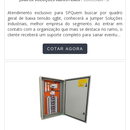
Atendimento exclusivo para SPQuem buscar por quadro
geral de baixa tensão qgbt, conhecerá a Jumper Soluções
Industriais, melhor empresa do segmento. Ao entrar em
contato com a organização que mais se destaca no ramo, o
cliente receberá um suporte completo para sanar eventuais
dúvidas sobre o produto a ser adquirido.Quando o quesito é
quadro geral de baixa tensão qgbt, com a Jumper Soluções
COTAR AGORA
Industriais o cliente obterá assertividade e diversas opções
de pagamento disponíveis.DIFERENCIAIS IMPORTANTES DE
QUADRO GERAL DE BAIXA TENSÃO QGBTA Jumper
Soluções Industriais objetiva seus recursos em proporcionar
para os parceiros uma estrutura com escritório de alta
qualidade onde são realizadas as atividades e equipamentos
de última geração, tudo isso para oferecer quadro geral de
baixa tensão qgbt com precisão.Há muitas maneiras
eficientes de uma companhia demonstrar competência,
excelência e destaque em sua área de atuação. A Jumper
Soluções Industriais se mostra referência por ter:
Colaboradores eficientes; Atendimento personalizado; Preço
justo; Cursos NR10, NR35, ASO E SEP ministrados para toda
a equipe.Ainda focando em quadro geral de baixa tensão
qgbt, na essência da empresa, a mesma deve prezar pelos