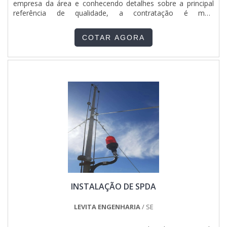
empresa da área e conhecendo detalhes sobre a principal
referência de qualidade, a contratação é mais
assertiva.ALGUNS DETALHES SOBRE O RÁDIO CONTROLE
PARA PONTE ROLANTEQuem está a procura de rádio
COTAR AGORA
controle para ponte rolante em uma empresa altamente
qualificada, encontra o site da ETHANN Elétrica e
Automação. Na companhia, é possível encontrar talhas
elétricas e manutenção elétrica predial e industrial,
oferecendo o que há de melhor no mercado para cada
cliente.Ainda tratando do rádio controle para ponte rolante,
é importante buscar uma empresa que tenha produtos e
serviços com ótima qualidade e assertividade, pequenos
detalhes, mas de grande valia para saber a procedência e
seriedade da empresa.Existem muitas formas diferentes de
demonstrar conhecimento e autoridade em uma área de
atuação. Os motivos pelos quais a ETHANN Elétrica e
Automação é a melhor escolha quando procurar por rádio
controle para ponte rolante: Comprometida com os
serviços; Responsável; Altamente qualificada; Inovadora;
INSTALAÇÃO DE SPDA
Segura. GARANTIA DE QUALIDADE COMPROVADASomente
na ETHANN Elétrica e Automação as melhores opções
sempre estão à disposição quando se procura soluções para
LEVITA ENGENHARIA
/ SE
rádio controle para ponte rolante. São opções variadas que
a empresa oferece, como pontes e projetos elétricos