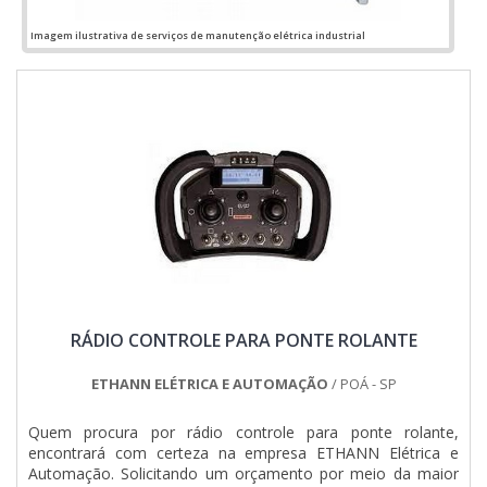
time de profissionais qualificados para o serviço, além de
investir em equipamentos modernos, que se ajustam a
Imagem ilustrativa de serviços de manutenção elétrica industrial
qualquer necessidade. A Jumper Soluções Industriais é uma
empresa que tem sido apontada de forma positiva no
segmento pela seriedade e qualidade que fecha o ciclo de
entrega com excelência para cada cliente....
RÁDIO CONTROLE PARA PONTE ROLANTE
ETHANN ELÉTRICA E AUTOMAÇÃO
/ POÁ - SP
Quem procura por rádio controle para ponte rolante,
encontrará com certeza na empresa ETHANN Elétrica e
Automação. Solicitando um orçamento por meio da maior