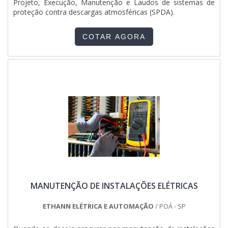
Projeto, Execução, Manutenção e Laudos de sistemas de
industriais e prediais.Isso se deve ao fato de a empresa ser
proteção contra descargas atmosféricas (SPDA).
comprometida com os serviços e responsável, qualificações
possíveis pelo fato de a empresa possuir escritório de alta
qualidade onde são realizadas as atividades e amplo
COTAR AGORA
portfólio de projetos. Tudo isso, somado à performance de
uma equipe de colaboradores proativos e profissionais com
vasta experiência na área, garante o sucesso de cada cliente
de ponta a ponta. Aproveite a visita para acessar o site e
saber mais sobre a empresa, os serviços e os produtos. .
MANUTENÇÃO DE INSTALAÇÕES ELÉTRICAS
ETHANN ELÉTRICA E AUTOMAÇÃO
/ POÁ - SP