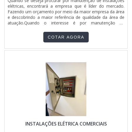
Quando se deseja procurar por manutenção de instalações
elétricas, encontrará a empresa que é líder do mercado.
Fazendo um orçamento por meio da maior empresa da área
e descobrindo a maior referência de qualidade da área de
atuação.Quando o interesse é por manutenção de
instalações elétricas, com a melhor mão de obra da
ETHANN Elétrica e Automação irá encontrar excelente
COTAR AGORA
custo-benefício com respeito aos prazos e atendimento aos
sistemas de segurança conforme as normas atuais (NBR
5410, NR10, NR12).UM POUCO MAIS SOBRE
MANUTENÇÃO DE INSTALAÇÕES ELÉTRICASHá muitas
maneiras eficientes de demonstrar competência e
excelência em sua área de atuação. A ETHANN Elétrica e
Automação centraliza sua estratégia em produzir um
estrutura para os parceiros com: Escritório de alta qualidade
onde são realizadas as atividades; Estrutura suficiente para
atender todas as demandas; Tecnologia de ponta. Tudo
para se certificar que se tenha manutenção instalações
elétricas com assertividade. Sem perder o foco em
manutenção de instalações elétricas, é importante buscar
uma empresa que tenha produtos e serviços com ótima
qualidade e assertividade, pequenos detalhes, mas de
INSTALAÇÕES ELÉTRICA COMERCIAIS
grande valia para saber a procedência e seriedade da
empresa.Tudo isso que já foi explorado é a razão pela qual