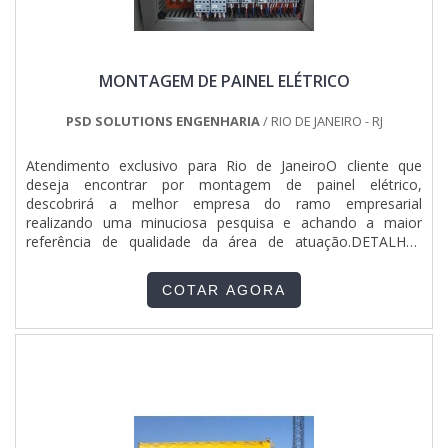
quais a ETHANN Elétrica e Automação é referência quando
precisar de serviços de manutenção elétrica industrial:
Colaboradores proativos; Profissionais com vasta
experiência na área; Trabalhadores de alta qualidade;
MONTAGEM DE PAINEL ELÉTRICO
Escritório de alta qualidade onde são realizadas as
atividades; Tecnologia de ponta; Equipamentos de última
geração. REFERÊNCIA DE QUALIDADE NO
PSD SOLUTIONS ENGENHARIA
/ RIO DE JANEIRO - RJ
SEGMENTOApenas na ETHANN Elétrica e Automação existe
variedade e qualidade quando o assunto for serviços de
Atendimento exclusivo para Rio de JaneiroO cliente que
manutenção elétrica industrial. É possível encontrar uma
deseja encontrar por montagem de painel elétrico,
grande variedade no portfólio como pórticos rolantes e
descobrirá a melhor empresa do ramo empresarial
instalações elétricas prediais e industriais.Isso se deve ao
realizando uma minuciosa pesquisa e achando a maior
fato de ser comprometida com os serviços e segura,
referência de qualidade da área de atuação.DETALHES
padrões possíveis por contar com escritório de alta
SOBRE A MONTAGEM DE PAINEL ELÉTRICOQuem quer
qualidade onde são realizadas as atividades e tecnologia de
encontrar montagem de painel elétrico em uma empresa
ponta. Esses fatores, somados a um time com
COTAR AGORA
responsável, depara com a PSD Solutions Engenharia.
colaboradores proativos e profissionais com vasta
Especializada em instalação de painel elétrico e manutenção
experiência na área, garantem uma entrega de excelência de
em subestação, a companhia foca em tecnologia e
ponta a ponta. Aproveite a visita para acessar o site e saber
desenvolvimento no que gera resultado ao cliente.Sem
mais sobre a empresa, os serviços e os produtos..
perder o foco em montagem de painel elétrico, mais do que
visar apenas lucratividade, deve oferecer produtos e serviços
que tenham ótima qualidade e proteção, características
simples, mas que mostram o comprometimento da