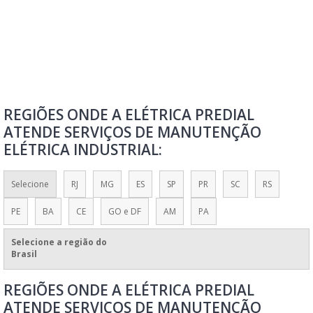
MANUTENÇÃO ELÉTRICA PREDIAL
EMPRESAS DE MANUTENÇÃO DE REDES ELETRICAS
INSTALAÇÃO E MANUTENÇÃO ELÉTRICA SIMPLES NACIONAL
EMPRESA DE INSTALAÇÕES ELÉTRICAS
INSTALAÇÕES ELÉTRICAS INDUSTRIAIS
REGIÕES ONDE A ELÉTRICA PREDIAL
PREÇO INSTALAÇÃO SPDA
ATENDE SERVIÇOS DE MANUTENÇÃO
SERVIÇO DE INSTALAÇÃO DE PAINEL ELÉTRICO INDUSTRIAL
ELÉTRICA INDUSTRIAL:
SERVIÇO DE MONTAGEM DE PAINEL INDUSTRIAL
SERVIÇO DE MONTAGEM DE PAINÉIS ELÉTRICOS INDUSTRIAIS
Selecione
RJ
MG
ES
SP
PR
SC
RS
SERVIÇO DE MONTAGEM DE QUADROS ELÉTRICOS
PE
BA
CE
GO e DF
AM
PA
SERVIÇOS DE INSTALAÇÃO DE QUADRO ELÉTRICO
Selecione a região do
VALOR DA MONTAGEM DE PAINEL ELÉTRICO
Brasil
DISTRIBUIÇÃO DE ENERGIA LAURO DE FREITAS
REGIÕES ONDE A ELÉTRICA PREDIAL
SOLUÇÕES ELÉTRICAS EM ITAPARICA
ATENDE SERVIÇOS DE MANUTENÇÃO