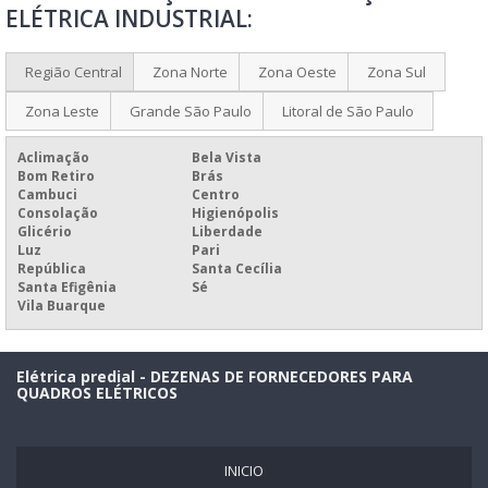
PROJETOS DE QUADROS DE ENERGIA EM POJUCA
ELÉTRICA INDUSTRIAL:
INSTALAÇÃO DE QUADROS ELÉTRICOS EM VERA CRUZ
MANUTENÇÃO DE QUADROS ELÉTRICOS NA REGIÃO METROPOLITANA DE
Região Central
Zona Norte
Zona Oeste
Zona Sul
SALVADOR
Zona Leste
Grande São Paulo
Litoral de São Paulo
SISTEMAS DE CONTROLE DE INCÊNDIO EM SÃO FRANCISCO DO CONDE
Aclimação
Bela Vista
Bom Retiro
Brás
Cambuci
Centro
Consolação
Higienópolis
Glicério
Liberdade
Luz
Pari
República
Santa Cecília
Santa Efigênia
Sé
Vila Buarque
Elétrica predial - DEZENAS DE FORNECEDORES PARA
QUADROS ELÉTRICOS
INICIO