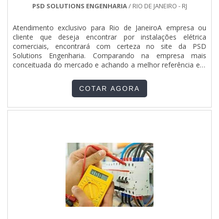
a ETHANN Elétrica e Automação é altamente qualificada
PSD SOLUTIONS ENGENHARIA
/ RIO DE JANEIRO - RJ
quando se fala do segmento de instalações elétricas,
automação industrial e movimentação de carga. Aqui o
Atendimento exclusivo para Rio de JaneiroA empresa ou
objetivo é garantir tudo que há de mais atual para garantir a
cliente que deseja encontrar por instalações elétrica
qualidade final para cada cliente. Conta com especialistas
comerciais, encontrará com certeza no site da PSD
dedicados que esperam seu contato para melhor
Solutions Engenharia. Comparando na empresa mais
atender.EFICIÊNCIA E QUALIDADE COMPROVADASNa
conceituada do mercado e achando a melhor referência em
ETHANN Elétrica e Automação as melhores opções sempre
qualidade.Quando o tema é instalações elétrica comerciais,
estão à disposição quando se procura soluções para
com os profissionais especializados da PSD Solutions
instalações elétricas, automação industrial e movimentação
COTAR AGORA
Engenharia irá encontrar excelente custo-benefício com
de carga. A empresa oferece opções como pontes e
integração de eficiência energética para redução de custo
manutenção elétrica predial e industrial com ótima qualidade
em energia elétrica.MAIS SOBRE INSTALAÇÕES ELÉTRICA
e excelente custo-benefício.Para tal sucesso, a empresa
COMERCIAISA PSD Solutions Engenharia objetiva seus
investiu em profissionais competentes e em equipamentos
recursos em produzir uma estrutura com escritório de alta
inovadores. A ETHANN Elétrica e Automação é uma
qualidade onde são realizadas as atividades e equipamentos
empresa que tem se destacado da concorrência por toda
de última geração, tudo isso para que se tenha instalações
seriedade e qualidade, o que garante a melhor experiência
elétrica comerciais com precisão.Há muitas maneiras
para parceiros novos e antigos..
eficientes de uma empresa demonstrar competência,
excelência e destaque em sua área de atuação. A PSD
Solutions Engenharia se mostra referência por ter: Soluções
eficazes para instalação, manutenção e modernização
elétrica industrial e comercial; Integração de eficiência
energética para redução de custo em energia elétrica;