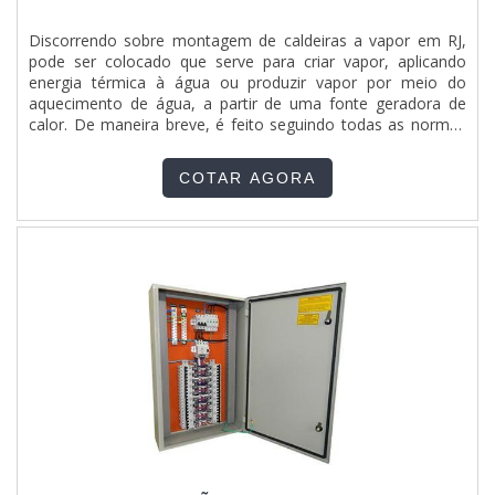
Discorrendo sobre montagem de caldeiras a vapor em RJ,
pode ser colocado que serve para criar vapor, aplicando
energia térmica à água ou produzir vapor por meio do
aquecimento de água, a partir de uma fonte geradora de
calor. De maneira breve, é feito seguindo todas as normas
regulamentadoras.O SERVIÇO OFERECE DIVERSAS
VANTAGENSPor conseguinte, tem como marca da
COTAR AGORA
necessidade na rotina diária, alimentar máquinas como
autoclaves e reatores, nos mais diversos processos
industriais, para esterilização de equipamentos,
instrumentos ou detritos, e ainda em galvanoplastias,
sistemas de pintura, hospitais, hotéis, lavanderias, estufas,
dentre outros.Além disso, é essencial para efetuar a
passagem de gases de uma forma segura e eficiente,
padrões que compõem a marca registrada tornando o uso
indispensável na atualidade. Além disso, o serviço garante
diversas vantagens, como:Consumo de combustível é
baixo;Funcionamento automático;Alta qualidade e
segurança.Tudo isso por ser líder no mercado e referência
no segmento de manutenção e inspeção de caldeiras,
conquistas adquiridas por que investiu em uma estrutura que
hoje conta com sistema de entrega próprio e serviços com