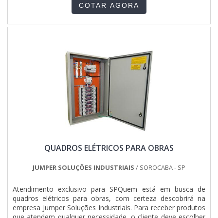
normas vigentes, sem que haja sobrecargas. O SERVIÇO
uma equipe multidisciplinar de consultores associados e
COTAR AGORA
GARANTE UMA SÉRIE DE DIFERENCIAISDe modo genérico e
profissionais com vasta experiência nas diversas áreas de
resumido, feita por profissionais competentes e
atuação, garantem o sucesso de cada cliente de ponta a
especializados e.
ponta..
QUADROS ELÉTRICOS PARA OBRAS
JUMPER SOLUÇÕES INDUSTRIAIS
/ SOROCABA - SP
Atendimento exclusivo para SPQuem está em busca de
quadros elétricos para obras, com certeza descobrirá na
empresa Jumper Soluções Industriais. Para receber produtos
que atendem qualquer necessidade, o cliente deve escolher