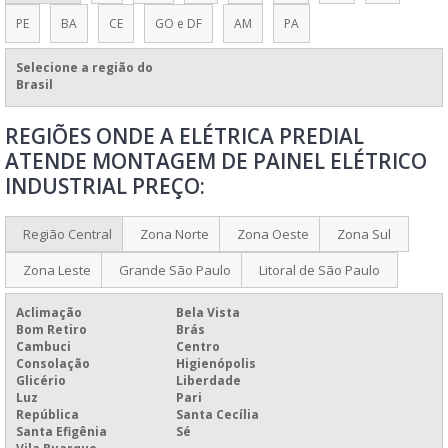
PAINÉIS ELÉTRICOS CONFORME NR10
PE
BA
CE
GO e DF
AM
PA
PAINÉIS ELÉTRICOS DE BAIXA E MÉDIA TENSÃO
Selecione a região do
PAINÉIS ELÉTRICOS DE BAIXA TENSÃO
Brasil
PAINEL COMANDO ELÉTRICO
REGIÕES ONDE A ELÉTRICA PREDIAL
PAINEL DE COMANDO ELÉTRICO
ATENDE MONTAGEM DE PAINEL ELÉTRICO
PAINEL DE COMANDO ELÉTRICO PARA QUEIMADORES
INDUSTRIAL PREÇO:
PAINEL DE COMANDO ELÉTRICO PREÇO
PAINEL DE CONTROLE ELÉTRICO
Região Central
Zona Norte
Zona Oeste
Zona Sul
PAINEL ELÉTRICO
Zona Leste
Grande São Paulo
Litoral de São Paulo
PAINEL ELÉTRICO A PROVA DE EXPLOSÃO
Aclimação
Bela Vista
PAINEL ELÉTRICO AUTOPORTANTE
Bom Retiro
Brás
Cambuci
Centro
PAINEL ELÉTRICO BIFÁSICO
Consolação
Higienópolis
Glicério
Liberdade
PAINEL ELÉTRICO CCM
Luz
Pari
República
Santa Cecília
PAINEL ELÉTRICO CLP
Santa Efigênia
Sé