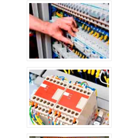
do segmento de montagens eletromecânicas e instalações
elétricas. O foco é entregar o que há de melhor para fidelizar
os clientes.QUALIDADES E PONTOS FORTES DA
EMPRESASomente na Jumper Soluções Industriais sempre
tem a solução mais buscada na área de montagens
eletromecânicas e instalações elétricas. É possível encontrar
uma grande variedade no portfólio, como painel de
comando elétrico e painéis clp com ótima qualidade e
proteção.Para uma maior satisfação dos clientes, a empresa
busca investir nos melhores profissionais do mercado, e em
instalações modernas, garantindo assim, confiabilidade e
boa cotação no mercado. A Jumper Soluções Industriais é
uma empresa que tem sido preferência no segmento pela
idoneidade em tudo que faz, o que comprova sua essência
de trazer o melhor para os parceiros.