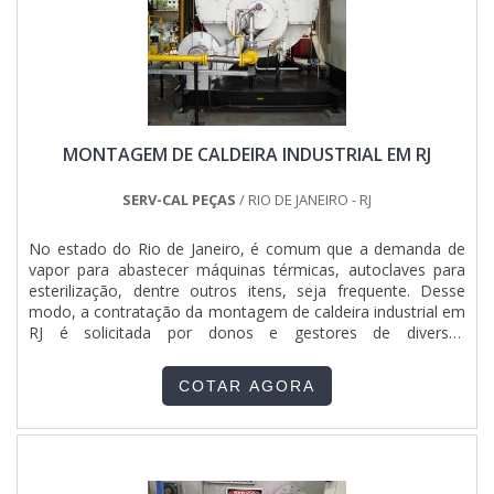
escritório de alta qualidade onde são realizadas as
atividades e sede em localização privilegiada no estado de
São Paulo.Todos esses fatores, agregados a uma equipe
multidisciplinar de consultores associados e profissionais
com vasta experiência na área de atuação, garantem o
sucesso de cada cliente de ponta a ponta.
MONTAGEM DE CALDEIRA INDUSTRIAL EM RJ
SERV-CAL PEÇAS
/ RIO DE JANEIRO - RJ
No estado do Rio de Janeiro, é comum que a demanda de
vapor para abastecer máquinas térmicas, autoclaves para
esterilização, dentre outros itens, seja frequente. Desse
modo, a contratação da montagem de caldeira industrial em
RJ é solicitada por donos e gestores de diversas
áreas. PRINCIPAIS INFORMAÇÕES SOBRE O
SERVIÇOQuando o assunto for montagem de caldeiras, seja
COTAR AGORA
no estado que for, é fundamental contar com empresas de
amplo conhecimento para realizar a contratação. Para isso,
é essencial que a instalação siga a risca todas as regras
estabelecidas pela NR-13, fator de suma importância para a
Serv-Cal, que atua: Máquinas e ferramentas de alta