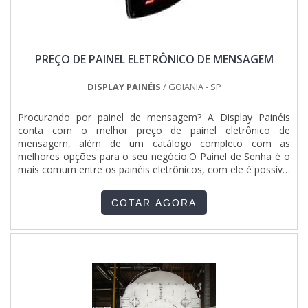
importantes que ficam de fora no planejamento de
empresas que visam apenas o lucro, deixando a desejar nos
outros fatores.É importante lembrar que o serviço deve
sempre ser prestado por companhias especializadas no
PREÇO DE PAINEL ELETRÔNICO DE MENSAGEM
segmento. Esse tipo de cuidado ajuda a garantir a qualidade
e assertividade do serviço, além de evitar prejuízos com
imprevistos e execuções mal elaboradas. Assim, é possível
DISPLAY PAINÉIS
/ GOIANIA - SP
poupar gastos desnecessários.Existem diversos motivos
para a Jumper Soluções Industriais ter se tornado destaque
Procurando por painel de mensagem? A Display Painéis
quando pensamos em uma empresa que entrega confiança
conta com o melhor preço de painel eletrônico de
e serviços de qualidade. Alguns desses motivos são:
mensagem, além de um catálogo completo com as
Atendimento personalizado; Profissionais com vasta
melhores opções para o seu negócio.O Painel de Senha é o
experiência na área de atuação; Diversas opções de
mais comum entre os painéis eletrônicos, com ele é possível
pagamento disponíveis; Excelente custo-benefício; Sede
organizar por ordem de chegada, de forma sequencial. Com
com departamento técnico de engenharia e projetos com
o Painel de Senha e Guichê é possível chamar tanto a senha
capacidade para atender diversos tipos de serviços;
COTAR AGORA
quanto indicar ao cliente qual o caixa ou guichê que está
Equipamentos de última geração. REFERÊNCIA DE
disponível....
QUALIDADE NO SEGMENTOSomente na Jumper Soluções
Industriais existem as melhores condições para quem deseja
achar o que precisa para preço de instalação de quadro de
distribuição. É possível encontrar uma grande variedade no
portfólio, como painel de comando elétrico e quadro elétrico
industrial.É uma empresa inovadora e comprometida com
seus serviços, características possíveis pelo fato de ter