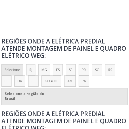
PAINEL ELETRÔNICO DIGITAL PARA PROPAGANDA
PAINEL ELETRÔNICO FILA
PAINEL ELETRÔNICO FILA ÚNICA
PAINEL ELETRÔNICO INDICADOR DE SATISFAÇÃO
REGIÕES ONDE A ELÉTRICA PREDIAL
PAINEL ELETRÔNICO INTELIGENTE
ATENDE MONTAGEM DE PAINEL E QUADRO
PAINEL ELETRÔNICO LED
ELÉTRICO WEG:
PAINEL ELETRÔNICO LED PARA PUBLICIDADE
PAINEL ELETRÔNICO LED PREÇO
Selecione
RJ
MG
ES
SP
PR
SC
RS
PAINEL ELETRÔNICO LETREIRO LUMINOSO LED
PE
BA
CE
GO e DF
AM
PA
PAINEL ELETRÔNICO MÓVEL DE CARRETA
Selecione a região do
PAINEL ELETRÔNICO NCM
Brasil
PAINEL ELETRÔNICO NUMÉRICO PARA ORIENTAÇÃO DE FILAS
REGIÕES ONDE A ELÉTRICA PREDIAL
PAINEL ELETRÔNICO PARA POSTO DE COMBUSTÍVEL
ATENDE MONTAGEM DE PAINEL E QUADRO
PAINEL ELETRÔNICO PARA PROPAGANDA
ELÉTRICO WEG: