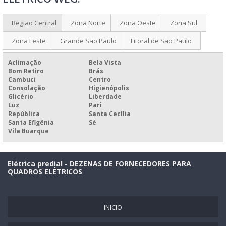
PAINEL ELETRÔNICO PARA PROPAGANDA PREÇO
PAINEL ELETRÔNICO PARA QUEIMADOR DE PALHA
Região Central
Zona Norte
Zona Oeste
Zona Sul
PAINEL ELETRÔNICO PREÇO
Zona Leste
Grande São Paulo
Litoral de São Paulo
PAINEL MULTILINHAS ELETRÔNICO
Aclimação
Bela Vista
PLACAR ELETRÔNICO ESPORTIVO PREÇO
Bom Retiro
Brás
Cambuci
Centro
PREÇO DE PAINEL ELETRÔNICO DE MENSAGEM
Consolação
Higienópolis
Glicério
Liberdade
PAINEL ELÉTRICO INDUSTRIAL COMPLETO
Luz
Pari
República
Santa Cecília
Santa Efigênia
Sé
Vila Buarque
Elétrica predial - DEZENAS DE FORNECEDORES PARA
QUADROS ELÉTRICOS
INICIO