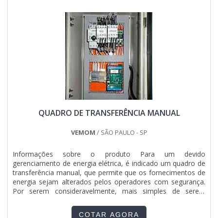
Entre os principais benefícios, destacam-se a organização
dos circuitos elétricos, a redução de falhas e riscos de curto-
circuito, além da facilidade na manutenção e expansão do
sistema. A montagem adequada melhora a eficiência
energética e prolonga a vida útil dos componentes.
Empresas especializadas nesse serviço oferecem soluções
personalizadas, utilizando tecnologia avançada para garantir
maior segurança, confiabilidade e desempenho do sistema
elétrico, atendendo às exigências normativas e operacionais
de cada projeto.
QUADRO DE TRANSFERÊNCIA MANUAL
VEMOM
/ SÃO PAULO - SP
Informações sobre o produto Para um devido
gerenciamento de energia elétrica, é indicado um quadro de
transferência manual, que permite que os fornecimentos de
energia sejam alterados pelos operadores com segurança.
Por serem consideravelmente, mais simples de serem
manuseados, estes quadros são muito utilizados para
eventos externos que demandarão do uso de eletricidade,
COTAR AGORA