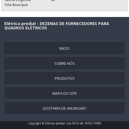
PAINEL ELÉTRICO CCM
Vila Buarque
PAINEL ELÉTRICO CLP
PAINEL ELÉTRICO COM BARRAMENTO
Elétrica predial - DEZENAS DE FORNECEDORES PARA
QUADROS ELÉTRICOS
PAINEL ELÉTRICO COM PORTA INTERNA
PAINEL ELÉTRICO COM TAMPA DE ACRÍLICO
INICIO
PAINEL ELÉTRICO DE BOMBA
PAINEL ELÉTRICO DE COMANDO
SOBRE NÓS
PAINEL ELÉTRICO DE ILUMINAÇÃO
PAINEL ELÉTRICO DE INOX
PRODUTOS
PAINEL ELÉTRICO DE PLÁSTICO
MAPA DO SITE
PAINEL ELÉTRICO DE POLICARBONATO
PAINEL ELÉTRICO EM AÇO INOX
GOSTARIA DE ANUNCIAR?
PAINEL ELÉTRICO EM FIBRA DE VIDRO
PAINEL ELÉTRICO EM INOX
Copyright © Elétrica predial. (Lei 9610 de 19/02/1998)