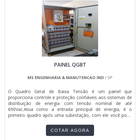
PAINEL QGBT
MS ENGENHARIA & MANUTENCAO IND
/ SP
O Quadro Geral de Baixa Tensão é um painel que
proporciona controle e proteção con­fiáveis aos sistemas de
distribuição de energia com tensão nominal de até
690Vac.Atua como a entrada principal de energia, é o
primeiro quadro após uma subestação, com ele você pode
monitorar a demanda de energia consumida total ou
individualizada atras de medidores de ultima geração. O
COTAR AGORA
QGBT alimenta os principais sistemas elétricos de uma edifi­
cação, como painéis de serviços auxiliares, centro de