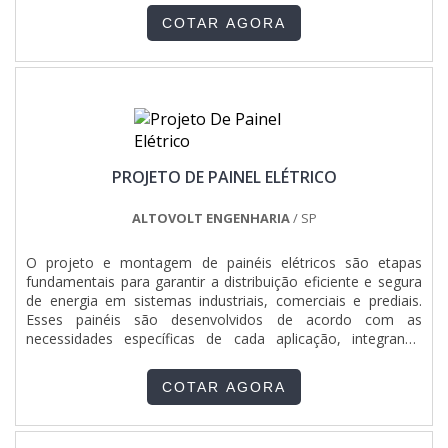
alguns tipos de painéis utilizados Painel de bombas; Painel
COTAR AGORA
para partida com soft starter; Painel par....
PROJETO DE PAINEL ELÉTRICO
ALTOVOLT ENGENHARIA
/ SP
O projeto e montagem de painéis elétricos são etapas
fundamentais para garantir a distribuição eficiente e segura
de energia em sistemas industriais, comerciais e prediais.
Esses painéis são desenvolvidos de acordo com as
necessidades específicas de cada aplicação, integrando
dispositivos de proteção, comando e automação. Utilizando
materiais de alta qualidade e seguindo normas técnicas
COTAR AGORA
rigorosas, o processo envolve desde o dimensionamento
dos componentes até a instalação final, assegurando o
funcionamento confiável dos equipamentos conectados.