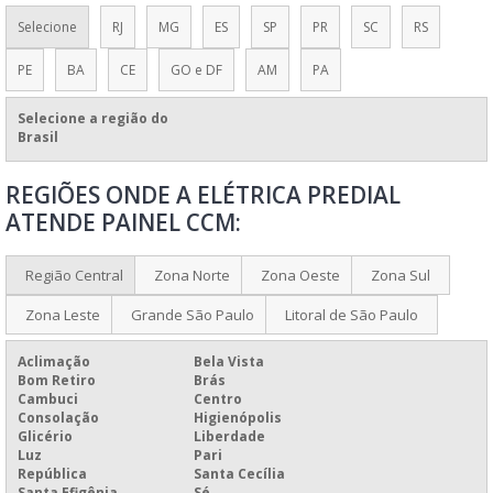
MONTAGEM PAINEL ELÉTRICO
Selecione
RJ
MG
ES
SP
PR
SC
RS
MONTAR PAINEL ELÉTRICO RESIDÊNCIA
PE
BA
CE
GO e DF
AM
PA
PAINÉIS ELÉTRICOS CONFORME NR10
PAINÉIS ELÉTRICOS DE BAIXA E MÉDIA TENSÃO
Selecione a região do
Brasil
PAINÉIS ELÉTRICOS DE BAIXA TENSÃO
REGIÕES ONDE A ELÉTRICA PREDIAL
PAINEL COMANDO ELÉTRICO
ATENDE PAINEL CCM:
PAINEL DE COMANDO ELÉTRICO
PAINEL DE COMANDO ELÉTRICO PARA QUEIMADORES
Região Central
Zona Norte
Zona Oeste
Zona Sul
PAINEL DE COMANDO ELÉTRICO PREÇO
Zona Leste
Grande São Paulo
Litoral de São Paulo
PAINEL DE CONTROLE ELÉTRICO
Aclimação
Bela Vista
PAINEL ELÉTRICO
Bom Retiro
Brás
Cambuci
Centro
PAINEL ELÉTRICO A PROVA DE EXPLOSÃO
Consolação
Higienópolis
PAINEL ELÉTRICO AUTOPORTANTE
Glicério
Liberdade
Luz
Pari
PAINEL ELÉTRICO BIFÁSICO
República
Santa Cecília
Santa Efigênia
Sé