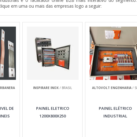
ndustriais é o facilitador online B2B mais interativo do segmento
clique em uma ou mais das empresas logo a seguir:
ARBANERA
INSPIRARE INOX
/ BRASIL
ALTOVOLT ENGENHARIA
/ S
IVEL DE
PAINEL ELETRICO
PAINEL ELÉTRICO
INEIS
1200X800X250
INDUSTRIAL
S