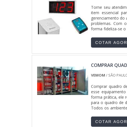
Torne seu atendim
item essencial pa
gerenciamento do a
problemas. Com o 
forma fideliza-se o
do painel - Ag...
COTAR AGO
COMPRAR QUADR
VEMOM
/ SÃO PAULO
Comprar quadro de
esse equipamento s
forma prática, ele r
para o quadro de di
Todos os ambientes
e f...
COTAR AGO