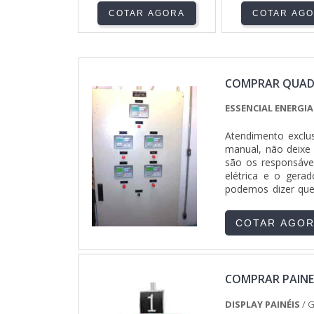
COTAR AGORA
COTAR AG
COMPRAR QUAD
ESSENCIAL ENERGI
Atendimento exclu
manual, não deixe 
são os responsáve
elétrica e o gera
podemos dizer que
dois geradores de ..
COTAR AGO
COMPRAR PAINE
DISPLAY PAINÉIS
/ 