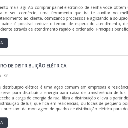
ento mais ágil Ao comprar painel eletrônico de senha você obtém
ra o seu comércio, uma ferramenta que ira te auxiliar no mel
tendimento ao cliente, otimizando processos e agilizando a solução
painel é possível reduzir o tempo de espera do atendimento, de
 cliente através de atendimento rápido e ordenado. Principais benefíc
RA
O DE DISTRIBUIÇÃO ELÉTRICA
 - SP
 distribuição elétrica é uma ação comum em empresas e residênci
erve para distribuir a energia para caixa de transferência de luz.
ecebe a carga de energia da rua, filtra a distribuição e leva a partir d
stribuição de luz, que fica em residências, ou locais de pequeno por
 precisam da montagem de quadro de distribuição elétrica para do
RA