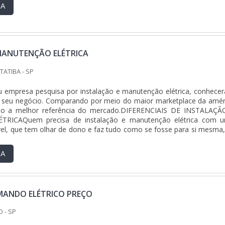
RA
MANUTENÇÃO ELÉTRICA
ITATIBA - SP
 ou empresa pesquisa por instalação e manutenção elétrica, conhecer
a seu negócio. Comparando por meio do maior marketplace da amér
ndo a melhor referência do mercado.DIFERENCIAIS DE INSTALAÇÃ
ICAQuem precisa de instalação e manutenção elétrica com 
l, que tem olhar de dono e faz tudo como se fosse para si mesma,
ngenharia. A empresa trabalha com instalações elétricas e constru
 sempre a melhor opção para o cliente final.Não obstante, qua
RA
ção e manutenção elétrica, mais do que visar apenas lucratividade
ecer produtos e serviços que tenham ótima qualidade e excele
ontos importantes que ficam de fora no planejamento de empresas 
ro, deixando a desejar nos outros fatores.Pensando na importância
ANDO ELÉTRICO PREÇO
em uma empresa de instalação e manutenção, saiba por que a 
melhor escolha quando o assunto for instalação e manuten
 - SP
ultidisciplinar de consultores associados; Profissionais com va
versas áreas de atuação;Com mais de 15 anos de experiência;Escritó