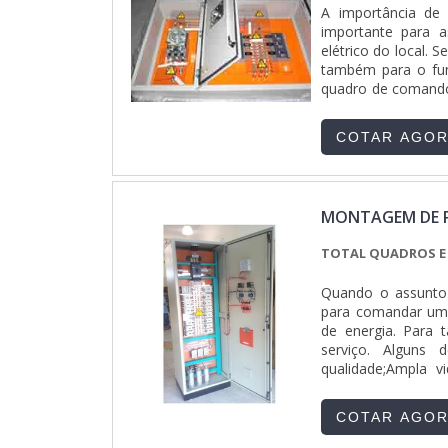
A importância de
de alta qualidade 
importante para a
sofisticados para
elétrico do local. 
atender os pro
também para o fun
MANUTENÇÃO ELÉTR
quadro de comando?
ramo de instalaçã
equipamentos. A sua
em itens como ins
comprometida com o
COTAR AGO
escritório de alta
materiais sofisti
uma equipe multi
experiência, fecha 
MONTAGEM DE PA
TOTAL QUADROS E 
Quando o assunto 
para comandar uma 
de energia. Para t
serviço. Alguns 
qualidade;Ampla 
SÉRIE DE VANTAGE
fatores como, contr
COTAR AGO
assim como o func
trabalho industria