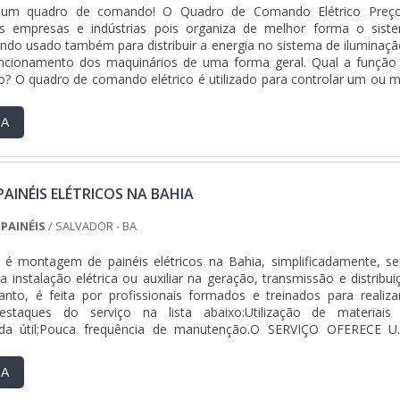
 um quadro de comando! O Quadro de Comando Elétrico Preç
onde são realizadas as atividades; Sala de treinamento com materi
s empresas e indústrias pois organiza de melhor forma o sist
 otimizar as entregas;Equipamentos de última geração para mel
Sendo usado também para distribuir a energia no sistema de iluminaçã
jetos de cada empresa.RESPONSABILIDADE EM INSTALAÇÃ
cionamento dos maquinários de uma forma geral. Qual a função
ICANa EIZ Engenharia é possível encontrar o que há de melhor
 O quadro de comando elétrico é utilizado para controlar um ou m
o e manutenção elétrica. Sempre de olho no mercado, traz novida
 construção é....
talações elétricas e adequação de layouts fabris.Tudo isso por 
s serviços e altamente qualificada, padrões possíveis por contar 
RA
 qualidade onde são realizadas as atividades e sala de treinamento 
cados para otimizar as entregas. Tudo isso, somado à performance
disciplinar de consultores associados e com mais de 15 anos
todo o ciclo de entrega com excelência para toda a carteira de clientes
INÉIS ELÉTRICOS NA BAHIA
PAINÉIS
/ SALVADOR - BA
é montagem de painéis elétricos na Bahia, simplificadamente, se
instalação elétrica ou auxiliar na geração, transmissão e distribui
anto, é feita por profissionais formados e treinados para realiza
destaques do serviço na lista abaixo:Utilização de materiais
vida útil;Pouca frequência de manutenção.O SERVIÇO OFERECE 
NSÉ claro que tem como ponto de destaque na empregabilid
olar e supervisionar a energia elétrica utilizada em determinado loc
RA
ionamento dos equipamentos e maquinários e facilitar o processo
l e reduz a necessidade de mão de obra, adjetivos que fazem do uso