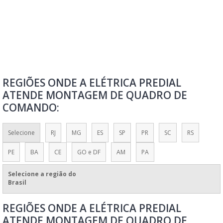
QUADRO DE COMANDO ELÉTRICO PREÇO
QUADRO DE COMANDO ELÉTRICO RESIDENCIAL
QUADRO DE CONTROLE
QUADRO DE DISTRIBUIÇÃO DE FORÇA E LUZ
QUADRO DE DISTRIBUIÇÃO DE LUZ
REGIÕES ONDE A ELÉTRICA PREDIAL
QUADRO DE DISTRIBUIÇÃO SIEMENS
ATENDE MONTAGEM DE QUADRO DE
QUADRO DE ENERGIA
COMANDO:
QUADRO ELÉTRICO
QUADRO ELÉTRICO FOTOVOLTAICO
Selecione
RJ
MG
ES
SP
PR
SC
RS
QUADRO GERAL DE DISTRIBUIÇÃO DE FORÇA
PE
BA
CE
GO e DF
AM
PA
REFORMA DE QUADRO ELÉTRICO
Selecione a região do
VALOR DE QUADRO ELÉTRICO
Brasil
VENDA DE QUADROS E PAINÉIS
REGIÕES ONDE A ELÉTRICA PREDIAL
VENDA DE QUADROS E PAINÉIS ELÉTRICOS
ATENDE MONTAGEM DE QUADRO DE