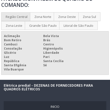
MANUTENÇÃO ELÉTRICA PREDIAL E INDUSTRIAL
COMANDO:
MANUTENÇÃO ELÉTRICA PREDIAL
FABRICAÇÃO DE QUADROS ELÉTRICOS
Região Central
Zona Norte
Zona Oeste
Zona Sul
FABRICANTE DE QUADROS ELÉTRICOS
Zona Leste
Grande São Paulo
Litoral de São Paulo
MONTAGEM DE QUADRO DE DISJUNTORES
Aclimação
Bela Vista
MONTAGEM DE QUADRO DE DISTRIBUIÇÃO
Bom Retiro
Brás
Cambuci
Centro
MONTAGEM DE QUADRO DE DISTRIBUIÇÃO BIFÁSICO
Consolação
Higienópolis
Glicério
Liberdade
MONTAGEM DE QUADRO ELÉTRICO MONOFÁSICO
Luz
Pari
República
Santa Cecília
MONTAGEM DE QUADRO ELÉTRICO RESIDENCIAL
Santa Efigênia
Sé
Vila Buarque
MONTAGEM DE QUADRO ELÉTRICO TRIFÁSICO
MONTAGEM DE QUADROS ELÉTRICOS
Elétrica predial - DEZENAS DE FORNECEDORES PARA
MONTAGEM DE UM QUADRO DE DISTRIBUIÇÃO
QUADROS ELÉTRICOS
MONTAGEM QUADRO DE DISTRIBUIÇÃO SP
PREÇO DE MONTAGEM DE QUADRO ELÉTRICO
INICIO