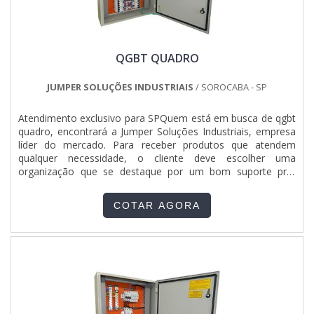
Esse tipo de cuidado ajuda a garantir a qualidade e
segmento pela seriedade e qualidade que fecha o ciclo de
durabilidade dos materiais, além de evitar prejuízos com
entrega com excelência para cada cliente.
substituições frequentes de produtos que não cumprem
com suas funções adequadamente. Assim, é possível
QGBT QUADRO
poupar gastos desnecessários.Existem diversos motivos
para a Pégaso Soluções Elétricas ter se tornado destaque
quando pensamos em uma empresa que entrega confiança
JUMPER SOLUÇÕES INDUSTRIAIS
/ SOROCABA - SP
e serviços de qualidade. Alguns desses motivos são: Equipe
multidisciplinar de consultores associados; Profissionais
Atendimento exclusivo para SPQuem está em busca de qgbt
com vasta experiência na área de atuação; Equipe focada na
quadro, encontrará a Jumper Soluções Industriais, empresa
ética e aplicação das melhores práticas no mercado;
líder do mercado. Para receber produtos que atendem
Escritório de alta qualidade onde são realizadas as
qualquer necessidade, o cliente deve escolher uma
atividades; Matéria-prima de excelente qualidade;
organização que se destaque por um bom suporte pré-
Equipamentos de última geração.REFERÊNCIA DE
venda e tenha ampla experiência no ramo.Quando o
QUALIDADE NO SEGMENTOApenas na Pégaso Soluções
interesse é por qgbt quadro, com os profissionais
Elétricas existem as melhores condições para quem deseja
COTAR AGORA
especializados da Jumper Soluções Industriais o cliente
achar o que precisa para quadro elétrico montado. Prezando
obterá precisão e suporte via WhatsApp.ALGUNS DETALHES
pelo que há de mais moderno, traz inovações e variedades
SOBRE QGBT QUADROA Jumper Soluções Industriais
em quadro de distribuição residencial montado e quadro
centraliza sua estratégia em produzir uma estrutura para os
para sistema de incêndio.Tudo isso por ser uma empresa
parceiros com escritório de alta qualidade onde são
comprometida com seus serviços e uma empresa altamente
realizadas as atividades e sede em localização privilegiada
qualificada, qualificações construídas por focar suas ações
no estado de São Paulo, tudo isso para garantir que se
no resultado final, tendo escritório de alta qualidade onde
tenha qgbt quadro com proteção.Há muitas maneiras
são realizadas as atividades e estrutura suficiente para