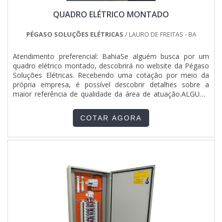
mostra referência por ter: Colaboradores eficientes;
QUADRO ELÉTRICO MONTADO
Atendimento personalizado; Preço justo; Cursos NR10,
NR35, ASO E SEP ministrados para toda a equipe.Sem
perder o foco em montagem de quadros elétricos com
PÉGASO SOLUÇÕES ELÉTRICAS
/ LAURO DE FREITAS - BA
barramento, na essência da empresa, a mesma deve prezar
pelos produtos e serviços com ótima qualidade e excelente
Atendimento preferencial: BahiaSe alguém busca por um
custo-benefício, detalhes primordiais que são deixados de
quadro elétrico montado, descobrirá no website da Pégaso
lado por muitas empresas que não focam na fidelização do
Soluções Elétricas. Recebendo uma cotação por meio da
cliente.Esses e outros motivos são a razão pela qual a
própria empresa, é possível descobrir detalhes sobre a
Jumper Soluções Industriais é uma empresa que preza pela
maior referência de qualidade da área de atuação.ALGUNS
segurança quando tratamos do segmento de montagens
DETALHES SOBRE O QUADRO ELÉTRICO MONTADOQuem
eletromecânicas e instalações elétricas. O objetivo é garantir
procura por quadro elétrico montado em uma empresa
o que existe de melhor do mercado para garantir o sucesso
COTAR AGORA
inovadora, vai até o site da Pégaso Soluções Elétricas.
dos clientes.GARANTIA E ASSERTIVIDADE NO
Disponibilizando para os clientes quadro de distribuição
SEGMENTONa Jumper Soluções Industriais as melhores
residencial montado e painel qta gerador, a companhia
opções sempre estão à disposição quando se procura
oferece tudo que há de mais atual para garantir a qualidade
soluções para montagens eletromecânicas e instalações
final para cada cliente.Ainda focando em quadro elétrico
elétricas. Com foco na experiência dos clientes, oferece
montado, deve-se ter a exatidão em orçar com empresas
itens variados como qgbt elétrica e quadro elétrico industrial
que prezam por produtos e serviços que tenham ótima
com ótima qualidade e proteção.A empresa conta com um
qualidade e excelente custo-benefício, detalhes que passam
time de profissionais qualificados para o serviço, além de
despercebidos e podem gerar prejuízo futuros para os
investir em equipamentos modernos, que se ajustam a
clientes.É importante lembrar que o produto deve sempre
qualquer necessidade. A Jumper Soluções Industriais é uma
ser adquirido com empresas especializadas no segmento.
empresa que tem sido apontada de forma positiva no