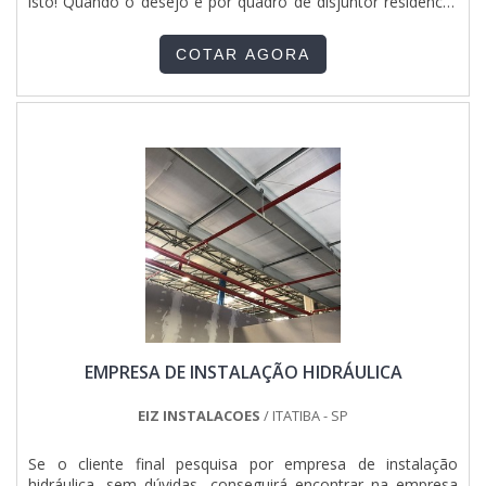
isto! Quando o desejo é por quadro de disjuntor residencial
aqui na FOX PAINÉIS E QUADROS ELÉTRICOS alcançará
excelente custo-benefício com alto padrão de qualidade. A
COTAR AGORA
empresa objetiva sua energia em produzir uma estrutura
aos clientes com escritório de: Alta qualidade; Estrutura
técnica de apoio aos clientes; Serviços de
assertividade.detalhes SOBRE QUADRO DE DISJUNTOR
RESIDENCIALAinda tratando-se de quadro de disjuntor
residencial, deve-se descartar empresas que não tenham
produtos e serviços com ótima qualidade e assertividade,
detalhes primordiais que são deixados de lado por muitas
empresas que não focam na fidelização do cliente.É por
tudo isso e muito mais que a FOX PAINÉIS E QUADROS
ELÉTRICOS é altamente qualificada quando se explana o
segmento de painéis e quadros elétricos. Aqui o objetivo é
garantir o que existe de melhor do mercado para ganrantir o
sucesso dos nossos clientes.Então aproveite esta
oportunidade,solicite seu orçamento agora mesmo com
EMPRESA DE INSTALAÇÃO HIDRÁULICA
nossa equipe através de nossos canais para um
atendimento personalizado para quadro de disjuntor
residencial. Nosso time é composto por equipe técnica
EIZ INSTALACOES
/ ITATIBA - SP
treinada e capacitada e terão grande satisfação em melhor
lhe atender.mAIS SOBRE PAINÉIS E QUADROS
Se o cliente final pesquisa por empresa de instalação
ELÉTRICOSNa FOX PAINÉIS E QUADROS ELÉTRICOS existe
hidráulica, sem dúvidas, conseguirá encontrar na empresa