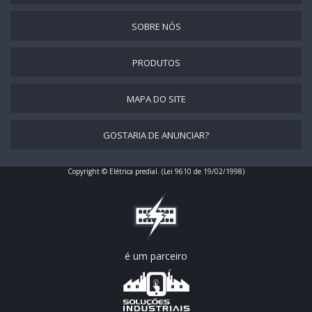
QUADROS DE COMANDOS ELÉTRICOS
QUADRO ELÉTRICO MONTADO
SOBRE NÓS
MONTAGEM DE QUADRO DE DISTRIBUIÇÃO
PRODUTOS
MONTAGEM DE QUADROS ELÉTRICOS
MONTAGEM DE QUADRO ELÉTRICO TRIFÁSICO
MAPA DO SITE
MONTAGEM DE QUADROS DE COMANDO ELÉTRICO
GOSTARIA DE ANUNCIAR?
SERVIÇOS DE INSTALAÇÃO DE QUADRO ELÉTRICO
PREÇO DE INSTALAÇÃO DE QUADRO DE DISTRIBUIÇÃO
Copyright © Elétrica predial. (Lei 9610 de 19/02/1998)
INSTALAÇÃO DE QUADRO DE DISTRIBUIÇÃO BIFÁSICO
INSTALAÇÃO DE QUADRO DE DISTRIBUIÇÃO TRIFÁSICO
MONTAGEM DE QUADRO DE COMANDO
MONTAGEM DE QUADRO ELÉTRICO INDUSTRIAL
é um parceiro
MONTAGEM DE QUADRO ELÉTRICO BAHIA
EMPRESA DE MONTAGEM DE QUADROS ELÉTRICOS