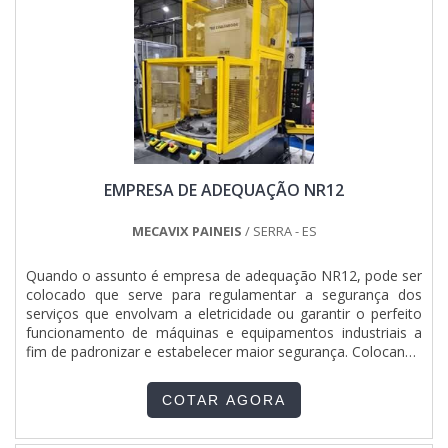
EMPRESA DE ADEQUAÇÃO NR12
MECAVIX PAINEIS
/ SERRA - ES
Quando o assunto é empresa de adequação NR12, pode ser
colocado que serve para regulamentar a segurança dos
serviços que envolvam a eletricidade ou garantir o perfeito
funcionamento de máquinas e equipamentos industriais a
fim de padronizar e estabelecer maior segurança. Colocando
de forma resumida, o serviço é feito apenas por
profissionais competentes e especializados no ramo.O
COTAR AGORA
SERVIÇO OFERECE DIVERSAS VANTAGENSPor outro lado, o
serviço pode ser reconhecido pelos diferenciais que
contemplam, c.