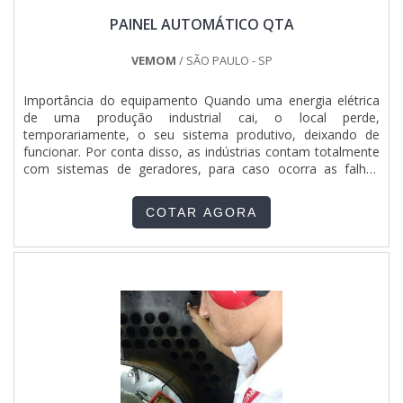
PAINEL AUTOMÁTICO QTA
VEMOM
/ SÃO PAULO - SP
Importância do equipamento Quando uma energia elétrica
de uma produção industrial cai, o local perde,
temporariamente, o seu sistema produtivo, deixando de
funcionar. Por conta disso, as indústrias contam totalmente
com sistemas de geradores, para caso ocorra as falhas
momentâneas, não haja nenhuma interferência de
produção, garantindo que a energia elétrica dê continuidade
COTAR AGORA
às tarefas. Utilização do painel automático qta Os geradores
ne....