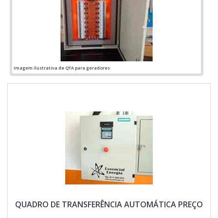
pelos produtos e serviços com ótima qualidade e excelente
custo-benefício, detalhes primordiais que são deixados de
lado por muitas empresas que não focam na fidelização do
cliente.Esses e outros motivos são a razão pela qual a
Jumper Soluções Industriais é uma empresa que preza pela
segurança quando tratamos do segmento de montagens
eletromecânicas e instalações elétricas. O objetivo é garantir
Imagem ilustrativa de QTA para geradores
o que existe de melhor do mercado para garantir o sucesso
dos clientes.GARANTIA E ASSERTIVIDADE NO
SEGMENTONa Jumper Soluções Industriais as melhores
opções sempre estão à disposição quando se procura
soluções para montagens eletromecânicas e instalações
elétricas. Com foco na experiência dos clientes, oferece
itens variados como qgbt elétrica e quadro elétrico industrial
com ótima qualidade e proteção.A empresa conta com um
time de profissionais qualificados para o serviço, além de
investir em equipamentos modernos, que se ajustam a
qualquer necessidade. A Jumper Soluções Industriais é uma
empresa que tem sido apontada de forma positiva no
segmento pela seriedade e qualidade que fecha o ciclo de
entrega com excelência para cada cliente....
QUADRO DE TRANSFERÊNCIA AUTOMÁTICA PREÇO