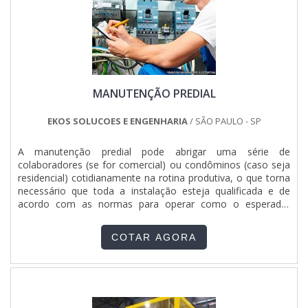
Depois de escolhido o lugar e especificadas as medidas de
segurança, o orçamento é apresentado para o cliente e,
após a confirmação, os processos são iniciados.Pensando
mais a longo prazo, também conhecido como serviço de
montagem de caldeiras, pode ser reconhecido por seus
diferenciais que contemplam garantir as qualificações
técnicas exigidas pelas normas vigentes, característica que
MANUTENÇÃO PREDIAL
torna seu uso de grande valia. Dentre as principais
vantagens da contratação, destacam-se: Alta
performance; Alta qualidade; Preço justo e acessível; Ótima
EKOS SOLUCOES E ENGENHARIA
/ SÃO PAULO - SP
relação custo-benefício;Entre outros. O MELHOR SERVIÇO
DE INSTALAÇÃO DE CALDEIRA EM RJNa Serv-Cal é possível
A manutenção predial pode abrigar uma série de
garantir alta qualidade e segurança relacionadas a instalação
colaboradores (se for comercial) ou condôminos (caso seja
de caldeiras, vasos de pressão, painéis elétricos, dentre
residencial) cotidianamente na rotina produtiva, o que torna
outros produtos. Solicite um orçamento, por e-mail ou
necessário que toda a instalação esteja qualificada e de
telefone, e descubra mais vantagens advindas com a
acordo com as normas para operar como o esperado,
contratação dessa empresa que está há mais de 40 anos no
evitando problemas que poderiam colocar em risco a
mercado! .
segurança humana. IMPORTÂNCIA DA MANUTENÇÃO
COTAR AGORA
Elevadores, sistemas hidráulicos e elétricos, além de muitas
outras estruturas e instalações são passíveis de
manutenção, devendo s.