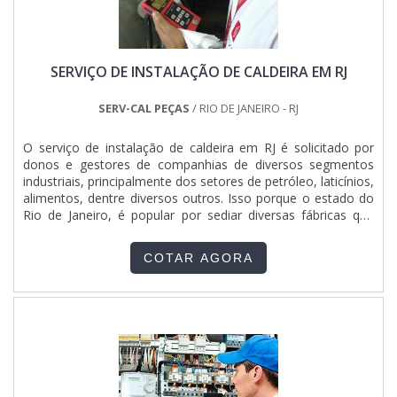
SERVIÇO DE INSTALAÇÃO DE CALDEIRA EM RJ
SERV-CAL PEÇAS
/ RIO DE JANEIRO - RJ
O serviço de instalação de caldeira em RJ é solicitado por
donos e gestores de companhias de diversos segmentos
industriais, principalmente dos setores de petróleo, laticínios,
alimentos, dentre diversos outros. Isso porque o estado do
Rio de Janeiro, é popular por sediar diversas fábricas que
necessitam do insumo. AS VANTAGENS DE UMA
CONTRATAÇÃO SEGURASempre que o assunto for caldeiras
COTAR AGORA
industriais, é válido destacar que o produto serve para
garantir o abastecimento de vapor para diversos segmentos
industriais, visto que é capaz de produzir e armazenar o
insumo com segurança. Tais características só serão
possíveis se uma empresa especializada for contratada para
realizar a montagem. De modo genérico e resumido, é
executado um pré-projeto de instalação, a fim de identificar
o melhor lugar para realizar a disposição do equipamento.