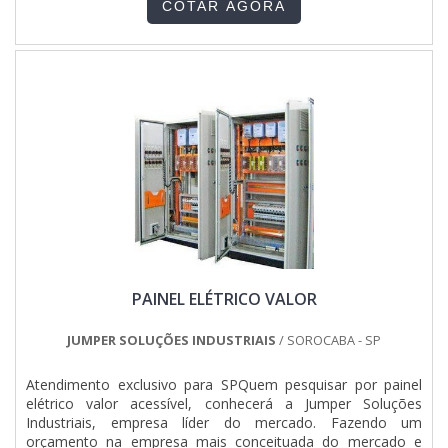
COTAR AGORA
possíveis danos irreversíveis;Proteção do ambiente de riscos
de acidentes com o sistema elétrico;Total controle do
sistema elétrico, sendo possível detectar falhas
rapidamente, e a solução acontece de forma ágil também,
evitando prejuízos.MAIS DETALHES IMPORTANTES SOBRE
O PRODUTOAlém disso, esses painéis protegem o sistema
contra a falta de fase, prevenindo possíveis erros de
manobra e protegendo a aparelhagem ligada a ele de
queimar ou definir a energia elétrica para cada máquina
(também informando a voltagem). Colocando de forma
simplista, é feito por um profissional da área elétrica, seja
um engenheiro ou técnico.Todavia, tem como ponto de
destaque na empregabilidade fatores como, auxiliar na
segurança no uso da eletricidade, sejam nas residências ou
nos mais variados ramos industriais e comerciais e evitar
PAINEL ELÉTRICO VALOR
grandes perdas econômicas, além de problemas elétricos no
motor do maquinário e no sistema de transmissão de
energia da empresa.GARANTIA DE ALTA EFICIÊNCIA EM
JUMPER SOLUÇÕES INDUSTRIAIS
/ SOROCABA - SP
QUADRO ELÉTRICO MONTADOConhecida por ser uma
empresa com colaboradores treinados pela Weg e uma
Atendimento exclusivo para SPQuem pesquisar por painel
empresa que alia a qualidade dos serviços prestados com o
elétrico valor acessível, conhecerá a Jumper Soluções
que há de melhor em produtos de automação e distribuição
Industriais, empresa líder do mercado. Fazendo um
de energia, qualificações construídas pela Total Quadros e
orçamento na empresa mais conceituada do mercado e