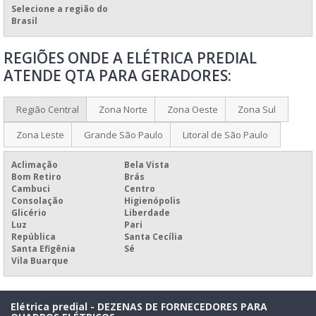
REFORMA DE QUADRO ELÉTRICO
Selecione a região do
Brasil
VALOR DE QUADRO ELÉTRICO
REGIÕES ONDE A ELÉTRICA PREDIAL
VENDA DE QUADROS E PAINÉIS
ATENDE QTA PARA GERADORES:
VENDA DE QUADROS E PAINÉIS ELÉTRICOS
MANUTENÇÃO ELÉTRICA PREDIAL E INDUSTRIAL
Região Central
Zona Norte
Zona Oeste
Zona Sul
MANUTENÇÃO ELÉTRICA PREDIAL
Zona Leste
Grande São Paulo
Litoral de São Paulo
FABRICAÇÃO DE QUADROS ELÉTRICOS
Aclimação
Bela Vista
FABRICANTE DE QUADROS ELÉTRICOS
Bom Retiro
Brás
Cambuci
Centro
MONTAGEM DE QUADRO DE DISJUNTORES
Consolação
Higienópolis
MONTAGEM DE QUADRO DE DISTRIBUIÇÃO
Glicério
Liberdade
Luz
Pari
MONTAGEM DE QUADRO DE DISTRIBUIÇÃO BIFÁSICO
República
Santa Cecília
Santa Efigênia
Sé
MONTAGEM DE QUADRO ELÉTRICO MONOFÁSICO
Vila Buarque
MONTAGEM DE QUADRO ELÉTRICO RESIDENCIAL
MONTAGEM DE QUADRO ELÉTRICO TRIFÁSICO
Elétrica predial - DEZENAS DE FORNECEDORES PARA