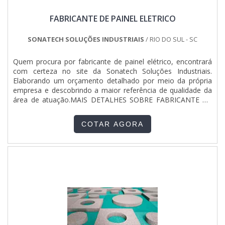
FABRICANTE DE PAINEL ELETRICO
SONATECH SOLUÇÕES INDUSTRIAIS
/ RIO DO SUL - SC
Quem procura por fabricante de painel elétrico, encontrará
com certeza no site da Sonatech Soluções Industriais.
Elaborando um orçamento detalhado por meio da própria
empresa e descobrindo a maior referência de qualidade da
área de atuação.MAIS DETALHES SOBRE FABRICANTE DE
PAINEL ELÉTRICOQuem quer encontrar um fabricante de
painel elétrico responsável, descobre o site da Sonatech
COTAR AGORA
Soluções Industriais. Empresa especializada em conserto de
ponte rolante e equipamentos para elevação de cargas,
oferecendo sempre a melhor opção para o cliente
final.Ainda tratando-se de fabricante de painel elétrico, deve-
se descartar empresas que não tenham produtos e serviços
com ótima qualidade e assertividade, pequenos detalhes,
mas de grande valia para saber a procedência e seriedade
da empresa.É importante lembrar que o produto deve
sempre ser adquirido com empresas especializadas no
segmento. Esse tipo de cuidado ajuda a garantir a qualidade
e durabilidade dos materiais, além de evitar prejuízos com