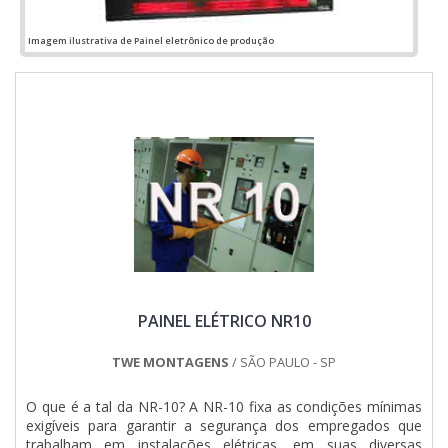
QUALIDADE NO SEGMENTOApenas na Jumper Soluções
Industriais é possível encontrar o que há de melhor em
Imagem ilustrativa de Painel eletrônico de produção
montagem de quadros elétricos. São diversas opções de
itens oferecidos, como painel de comando elétrico e quadro
elétrico industrial.Isso se deve ao fato de ser uma empresa
altamente qualificada e comprometida com seus serviços,
padrões possíveis por contar com escritório de alta
qualidade onde são realizadas as atividades e departamento
técnico de engenharia e projetos com capacidade para
atender diversos tipos de serviços.Todos esses fatores,
agregados a uma equipe multidisciplinar de consultores
associados e profissionais qualificados, comprovam sua
essência de trazer o melhor para todos os clientes....
PAINEL ELÉTRICO NR10
TWE MONTAGENS
/ SÃO PAULO - SP
O que é a tal da NR-10? A NR-10 fixa as condições mínimas
exigíveis para garantir a segurança dos empregados que
trabalham em instalações elétricas, em suas diversas