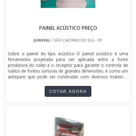
substituições frequentes de produtos que não cumprem
com suas funções adequadamente. Assim, é possível
poupar gastos desnecessários.Existem diversos motivos
para a Sonatech Soluções Industriais ter se tornado
PAINEL ACÚSTICO PREÇO
destaque quando pensamos em uma empresa que entrega
confiança e serviços de qualidade. Alguns desses motivos
são: Equipe multidisciplinar de consultores associados;
JUNSEAL
/ SÃO CAETANO DO SUL - SP
Profissionais com vasta experiência na área de atuação;
Pagamento acessível; Consultoria para elaboração de
Sobre o painel do tipo acústico O painel acústico é uma
projetos elétricos de máquinas e equipamentos industriais;
ferramenta projetada para ser aplicada entre a fonte
Matéria-prima de excelente qualidade; Equipamentos de
produtora do ruído e o receptor para garantir o controle de
última geração. A EMPRESA ESPECIALISTA DO
ruídos de fontes sonoras de grandes dimensões. é como um
SEGMENTOApenas na Sonatech Soluções Industriais
anteparo que pode ser construído com diversos materiais
existem as melhores variedades no segmento quando o
que são definidos em função das necessidades e das
assunto for fabricante de painel elétrico. São diversas
características do local da instalação. O painel com a função
opções de itens oferecidos, como conserto de ponte rolante
COTAR AGORA
acústica, é também, utilizado em recintos industri....
e equipamentos para elevação de cargas.É uma empresa
responsável e comprometida com seus serviços, conquistas
adquiridas porque investiu em uma estrutura que hoje conta
com escritório de alta qualidade onde são realizadas as
atividades e matéria-prima de excelente qualidade. Tudo
isso, somado a uma equipe multidisciplinar de consultores
associados e colaboradores eficientes, garante a melhor