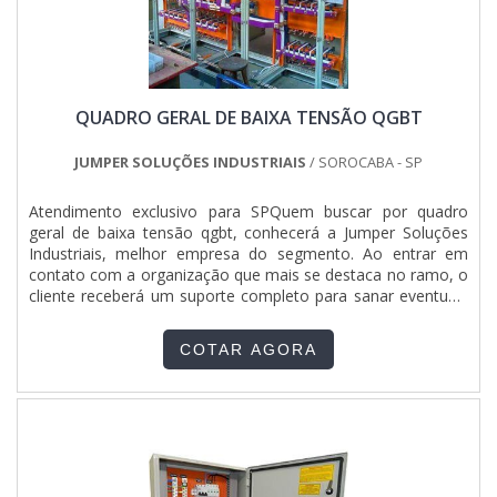
QUADRO GERAL DE BAIXA TENSÃO QGBT
JUMPER SOLUÇÕES INDUSTRIAIS
/ SOROCABA - SP
Atendimento exclusivo para SPQuem buscar por quadro
geral de baixa tensão qgbt, conhecerá a Jumper Soluções
Industriais, melhor empresa do segmento. Ao entrar em
contato com a organização que mais se destaca no ramo, o
cliente receberá um suporte completo para sanar eventuais
dúvidas sobre o produto a ser adquirido.Quando o quesito é
quadro geral de baixa tensão qgbt, com a Jumper Soluções
COTAR AGORA
Industriais o cliente obterá assertividade e diversas opções
de pagamento disponíveis.DIFERENCIAIS IMPORTANTES DE
QUADRO GERAL DE BAIXA TENSÃO QGBTA Jumper
Soluções Industriais objetiva seus recursos em proporcionar
para os parceiros uma estrutura com escritório de alta
qualidade onde são realizadas as atividades e equipamentos
de última geração, tudo isso para oferecer quadro geral de