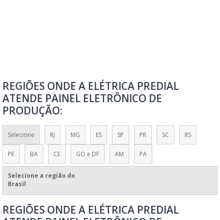
PAINEL ELETRÔNICO DIGITAL LED
PAINEL ELETRÔNICO DIGITAL PARA PROPAGANDA
PAINEL ELETRÔNICO FILA
PAINEL ELETRÔNICO FILA ÚNICA
PAINEL ELETRÔNICO INDICADOR DE SATISFAÇÃO
REGIÕES ONDE A ELÉTRICA PREDIAL
PAINEL ELETRÔNICO INTELIGENTE
ATENDE PAINEL ELETRÔNICO DE
PAINEL ELETRÔNICO LED
PRODUÇÃO:
PAINEL ELETRÔNICO LED PARA PUBLICIDADE
PAINEL ELETRÔNICO LED PREÇO
Selecione
RJ
MG
ES
SP
PR
SC
RS
PAINEL ELETRÔNICO LETREIRO LUMINOSO LED
PE
BA
CE
GO e DF
AM
PA
PAINEL ELETRÔNICO MÓVEL DE CARRETA
Selecione a região do
PAINEL ELETRÔNICO NCM
Brasil
PAINEL ELETRÔNICO NUMÉRICO PARA ORIENTAÇÃO DE FILAS
REGIÕES ONDE A ELÉTRICA PREDIAL
PAINEL ELETRÔNICO PARA POSTO DE COMBUSTÍVEL