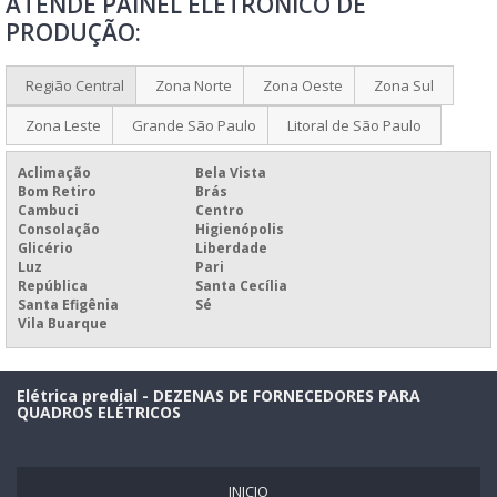
ATENDE PAINEL ELETRÔNICO DE
PAINEL ELETRÔNICO PARA PROPAGANDA
PRODUÇÃO:
PAINEL ELETRÔNICO PARA PROPAGANDA PREÇO
PAINEL ELETRÔNICO PARA QUEIMADOR DE PALHA
Região Central
Zona Norte
Zona Oeste
Zona Sul
PAINEL ELETRÔNICO PREÇO
Zona Leste
Grande São Paulo
Litoral de São Paulo
PAINEL MULTILINHAS ELETRÔNICO
Aclimação
Bela Vista
PLACAR ELETRÔNICO ESPORTIVO PREÇO
Bom Retiro
Brás
Cambuci
Centro
PREÇO DE PAINEL ELETRÔNICO DE MENSAGEM
Consolação
Higienópolis
Glicério
Liberdade
PAINEL ELÉTRICO INDUSTRIAL COMPLETO
Luz
Pari
República
Santa Cecília
Santa Efigênia
Sé
Vila Buarque
Elétrica predial - DEZENAS DE FORNECEDORES PARA
QUADROS ELÉTRICOS
INICIO