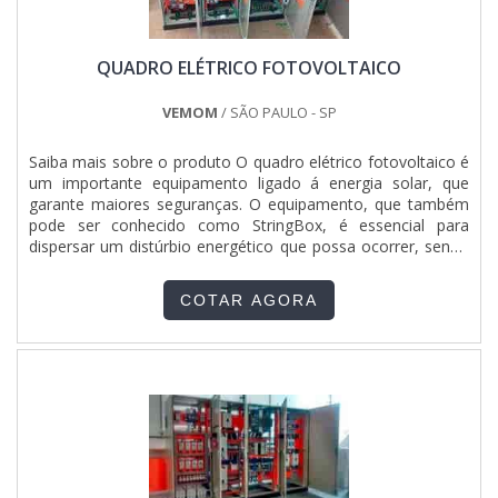
QUADRO ELÉTRICO FOTOVOLTAICO
VEMOM
/ SÃO PAULO - SP
Saiba mais sobre o produto O quadro elétrico fotovoltaico é
um importante equipamento ligado á energia solar, que
garante maiores seguranças. O equipamento, que também
pode ser conhecido como StringBox, é essencial para
dispersar um distúrbio energético que possa ocorrer, sendo
uma importante proteção para os sistemas de corrente
contínua. O quadro elétrico é a proteção essencial para
COTAR AGORA
minimizar estes riscos, uma vez que seu funcionamento se
f...