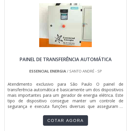
equipamentos modernos, que se ajustam a sua
que são aplicados de acordo com o tipo de caldeira, que
necessidade. A Pégaso Soluções Elétricas é uma instituição
pode ser tanto de pequeno quanto de grande porte. Por
que tem se destacado da concorrência pela idoneidade em
necessitarem ser submetidas a alta pressão, antes da
tudo que faz onde comprova sua essência de trazer o
montagem propriamente dita, é elaborado um projeto que
melhor aos clientes no mercado.
determina o local mais apropriado para instalação, que deve
ser sempre um ambiente exclusivo para elas. Seguem alguns
destaques do serviço:Rendimento térmico superior a
88%;Sistema trocador de calor com três passes de
gases;Construção compacta e robusta;Rápida resposta
térmica;Totalmente isenta de refratários;Funcionamento
PAINEL DE TRANSFERÊNCIA AUTOMÁTICA
automático.Esse serviço é utilizado em variados processos e
aplicações que desejam proporcionar um elemento que
incrementa a produção de uma empresa, tornando o
ESSENCIAL ENERGIA
/ SANTO ANDRÉ - SP
funcionamento otimizado e gerando maior produtividade,
padrões que compõem a marca registrada tornando o uso
Atendimento exclusivo para São Paulo O painel de
indispensável na atualidade.A EMPRESA CERTA DE
transferência automática é basicamente um dos dispositivos
MONTAGEM DE CALDEIRAS A GÁSSomente na Serv-Cal é
mais importantes para um gerador de energia elétrica. Este
possível encontrar o que há de melhor no mercado de
tipo de dispositivo consegue manter um controle de
industrial. Aqui os clientes encontram o melhor valor da
segurança e executa funções diversas que asseguram o
montagem de caldeira gás de todo o mercado, o serviço
fornecimento de energia por meio do gerador. Seu uso
ainda conta com um rendimento térmico superior a 88%..
colabora para a correta atuação do gerador, garantindo a
COTAR AGORA
boa distribuição da energia e evitando transtornos
relacionadas a f....