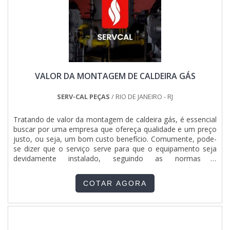
maneiras eficientes de uma empresa demonstrar
competência, excelência e destaque em sua área de
atuação. A Pégaso Soluções Elétricas se mostra referência
por ter: Profissionais com vasta experiência na área de
atuação; Atendimento a construtoras e grandes varejistas;
Matéria-prima de excelente qualidade; Fábrica em
localização privilegiada com fácil acesso por estradas e
VALOR DA MONTAGEM DE CALDEIRA GÁS
rodovias. Sem perder o foco em quadro geral de luz e força,
mais do que visar apenas lucratividade, deve oferecer
produtos e serviços que tenham ótima qualidade e precisão,
SERV-CAL PEÇAS
/ RIO DE JANEIRO - RJ
detalhes que passam despercebidos e podem gerar prejuízo
futuros para os clientes.Isso tudo é a razão pela qual a
Tratando de valor da montagem de caldeira gás, é essencial
Pégaso Soluções Elétricas é uma empresa altamente
buscar por uma empresa que ofereça qualidade e um preço
qualificada quando falamos de uma organização do
justo, ou seja, um bom custo benefício. Comumente, pode-
segmento de engenharia. A instituição busca o que há de
se dizer que o serviço serve para que o equipamento seja
melhor na atualidade para os clientes.A EMPRESA MAIS
devidamente instalado, seguindo as normas e
QUALIFICADA DO SEGMENTOApenas na Pégaso Soluções
regulamentações de segurança obrigatórias para o
Elétricas é possível encontrar o que há de melhor em
setor.DETALHES SOBRE O FUNCIONAMENTO DO
engenharia. É possível encontrar uma grande variedade no
COTAR AGORA
SERVIÇOAlém disso, a montagem garante que o maquinário
portfólio como painel de transferência automática para
seja montado em local certo, a fim de proporcionar mais
geradores e painel qta gerador com ótima qualidade e
agilidade nos processos produtivos, além de, é claro,
assertividade.A empresa conta com um time de profissionais
segurança operacional tanto para a máquina quanto para os
qualificados para o serviço, além de investir em
operado. Para tanto, é feito uma série de procedimentos,