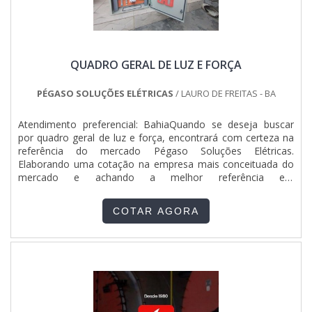
QUADRO GERAL DE LUZ E FORÇA
PÉGASO SOLUÇÕES ELÉTRICAS
/ LAURO DE FREITAS - BA
Atendimento preferencial: BahiaQuando se deseja buscar
por quadro geral de luz e força, encontrará com certeza na
referência do mercado Pégaso Soluções Elétricas.
Elaborando uma cotação na empresa mais conceituada do
mercado e achando a melhor referência em
qualidade.Quando a procura é por quadro geral de luz e
força, com os melhores profissionais da Pégaso Soluções
COTAR AGORA
Elétricas o cliente poderá encontrar excelente custo-
benefício com atendimento a construtoras e grandes
varejistas.ALGUNS DETALHES SOBRE QUADRO GERAL DE
LUZ E FORÇAA Pégaso Soluções Elétricas canaliza seus
recursos em oferecer uma estrutura com escritório de alta
qualidade onde são realizadas as atividades e estrutura
suficiente para atender todas as demandas, tudo pensando
em quadro geral de luz e força com precisão.Há muitas