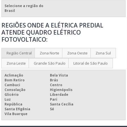
Selecione a região do
VALOR DE QUADRO ELÉTRICO
Brasil
VENDA DE QUADROS E PAINÉIS
REGIÕES ONDE A ELÉTRICA PREDIAL
VENDA DE QUADROS E PAINÉIS ELÉTRICOS
ATENDE QUADRO ELÉTRICO
MANUTENÇÃO ELÉTRICA PREDIAL E INDUSTRIAL
FOTOVOLTAICO:
MANUTENÇÃO ELÉTRICA PREDIAL
FABRICAÇÃO DE QUADROS ELÉTRICOS
Região Central
Zona Norte
Zona Oeste
Zona Sul
FABRICANTE DE QUADROS ELÉTRICOS
Zona Leste
Grande São Paulo
Litoral de São Paulo
MONTAGEM DE QUADRO DE DISJUNTORES
Aclimação
Bela Vista
MONTAGEM DE QUADRO DE DISTRIBUIÇÃO
Bom Retiro
Brás
Cambuci
Centro
MONTAGEM DE QUADRO DE DISTRIBUIÇÃO BIFÁSICO
Consolação
Higienópolis
Glicério
Liberdade
MONTAGEM DE QUADRO ELÉTRICO MONOFÁSICO
Luz
Pari
República
Santa Cecília
MONTAGEM DE QUADRO ELÉTRICO RESIDENCIAL
Santa Efigênia
Sé
Vila Buarque
MONTAGEM DE QUADRO ELÉTRICO TRIFÁSICO
MONTAGEM DE QUADROS ELÉTRICOS