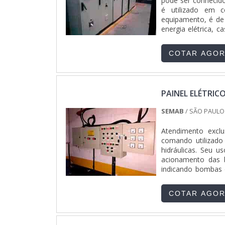
pode ser conhecid
é utilizado em c
equipamento, é de
energia elétrica, 
da concessionária de
COTAR AGO
PAINEL ELÉTRIC
SEMAB
/ SÃO PAULO 
Atendimento excl
comando utilizado
hidráulicas. Seu 
acionamento das b
indicando bombas 
vantagens Também 
COTAR AGO