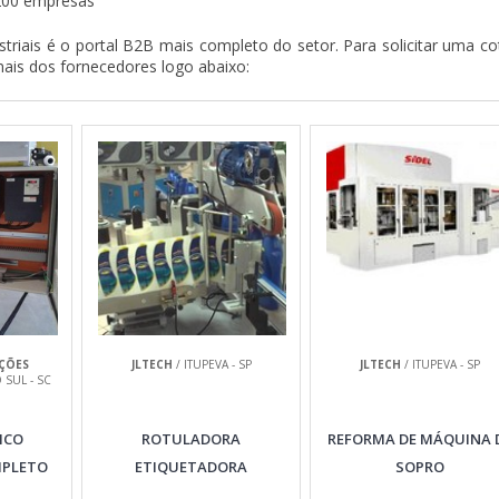
200 empresas
triais é o portal B2B mais completo do setor. Para solicitar uma c
mais dos fornecedores logo abaixo:
ÇÕES
JLTECH
/ ITUPEVA - SP
JLTECH
/ ITUPEVA - SP
 SUL - SC
ICO
ROTULADORA
REFORMA DE MÁQUINA 
MPLETO
ETIQUETADORA
SOPRO