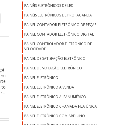
PAINÉIS ELETRÔNICOS DE LED
PAINÉIS ELETRÔNICOS DE PROPAGANDA
PAINEL CONTADOR ELETRÔNICO DE PEÇAS
PAINEL CONTADOR ELETRÔNICO DIGITAL
PAINEL CONTROLADOR ELETRÔNICO DE
VELOCIDADE
PAINEL DE SATISFAÇÃO ELETRÔNICO
PAINEL DE VOTAÇÃO ELETRÔNICO
bt,
 em
PAINEL ELETRÔNICO
rte
ito
PAINEL ELETRÔNICO A VENDA
erá
PAINEL ELETRÔNICO ALFANUMÉRICO
TES
eus
PAINEL ELETRÔNICO CHAMADA FILA ÚNICA
ade
ara
PAINEL ELETRÔNICO COM ARDUÍNO
 de
PAINEL ELETRÔNICO CONTADOR DE VAGAS
ão.
DE ESTACIONAMENTO
es;