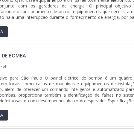
o como QTA. Esse equipamento é um painel totalmente eletrônico, 
onjunto com os geradores de energia. O principal objetivo
 acionar o funcionamento de outros equipamentos que necessitam
caso haja uma interrupção durante o fornecimento de energia, por pa
 energia,....
RA
O DE BOMBA
- SP
usivo para São Paulo O painel elétrico de bomba é um quadro
 em locais como casas de máquinas e equipamentos de instalaç
uso, além de oferecer um comando inteligente e automatizado par
ombas, proporciona também a identificação de falhas no siste
defeituosas e com desempenho abaixo do esperado. Especificaçõe
chamado de painel de....
RA