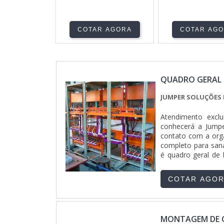
COTAR AGORA
COTAR AG
QUADRO GERAL 
JUMPER SOLUÇÕES 
Atendimento excl
conhecerá a Jumpe
contato com a org
completo para sana
é quadro geral de 
assertividade e d
DE QUADRO GERAL 
COTAR AGO
recursos em propor
onde são realizad
oferecer quadro ge
uma companhia dem
MONTAGEM DE 
A Jumper Soluções 