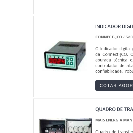
clientes.QUALID
Industriais as me
para painéis elét
equipamentos de t
com ótima qualidad
INDICADOR DIGI
competentes e em
empresa que tem s
CONNECT-JCO
/ SAO
qualidade, o que ga
O Indicador digita
da Connect-JCO. O
apurada técnica e
controlador de alt
confiabilidade, r
técnicas do Indicador
COTAR AGO
QUADRO DE TRA
MAIS ENERGIA MA
Quadro de transfe