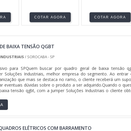
ORA
COTAR AGORA
COTAR AGORA
DE BAIXA TENSÃO QGBT
INDUSTRIAIS
/ SOROCABA - SP
usivo para SPQuem buscar por quadro geral de baixa tensão qg
r Soluções Industriais, melhor empresa do segmento. Ao entrar
anização que mais se destaca no ramo, o cliente receberá um supo
r eventuais dúvidas sobre o produto a ser adquirido.Quando o ques
baixa tensão qgbt, com a Jumper Soluções Industriais o cliente obt
iversas opções de pagamento disponíveis.DIFERENCIAIS IMPORTAN
DE BAIXA TENSÃO QGBTA Jumper Soluções Industriais objetiva s
RA
cionar para os parceiros uma estrutura com escritório de alta qualid
as as atividades e equipamentos de última geração, tudo isso p
ral de baixa tensão qgbt com precisão.Há muitas maneiras eficientes
onstrar competência, excelência e destaque em sua área de atuaç
QUADROS ELÉTRICOS COM BARRAMENTO
Industriais se mostra referência por ter: Colaboradores eficient