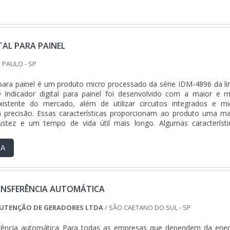
ADES E PONTOS FORTES DA EMPRESASomente na Sonatech Soluç
lhores opções sempre estão à disposição quando se procura soluç
ricos. É possível encontrar uma grande variedade no portfólio c
ransporte e movimentação de cargas e montagem de painéis elétri
e e assertividade.Para tal sucesso, a empresa investiu em profission
TAL PARA PAINEL
 equipamentos inovadores. A Sonatech Soluções Industriais é 
ido apontada de forma positiva no segmento por toda seriedad
 PAULO - SP
rante o sucesso dos clientes de ponta a ponta.
l para painel é um produto micro processado da série IDM-4896 da li
 Indicador digital para painel foi desenvolvido com a maior e m
xistente do mercado, além de utilizar circuitos integrados e mi
a precisão. Essas características proporcionam ao produto uma ma
obustez e um tempo de vida útil mais longo. Algumas característi
....
RA
NSFERÊNCIA AUTOMÁTICA
NUTENÇÃO DE GERADORES LTDA
/ SÃO CAETANO DO SUL - SP
rência automática Para todas as empresas que dependem da ener