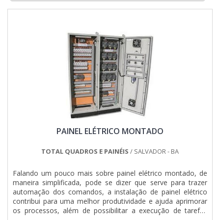
itens oferecidos, como painel de comando elétrico e quadro
elétrico industrial.Isso se deve ao fato de ser uma empresa
altamente qualificada e comprometida com seus serviços,
padrões possíveis por contar com escritório de alta
qualidade onde são realizadas as atividades e departamento
técnico de engenharia e projetos com capacidade para
atender diversos tipos de serviços.Todos esses fatores,
agregados a uma equipe multidisciplinar de consultores
associados e profissionais qualificados, comprovam sua
essência de trazer o melhor para todos os clientes....
PAINEL ELÉTRICO MONTADO
TOTAL QUADROS E PAINÉIS
/ SALVADOR - BA
Falando um pouco mais sobre painel elétrico montado, de
maneira simplificada, pode se dizer que serve para trazer
automação dos comandos, a instalação de painel elétrico
contribui para uma melhor produtividade e ajuda aprimorar
os processos, além de possibilitar a execução de tarefas
complexas ou garantir que as máquinas de uma empresa ou