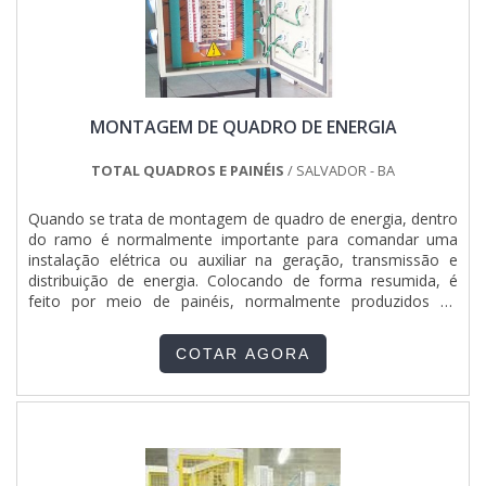
adquirido com empresas especializadas no segmento. Esse
tipo de cuidado ajuda a garantir a qualidade e durabilidade
dos materiais, além de evitar prejuízos com substituições
frequentes de produtos que não cumprem com suas
funções adequadamente. Assim, é possível poupar gastos
desnecessários.Existem diversos motivos para a Pégaso
MONTAGEM DE QUADRO DE ENERGIA
Soluções Elétricas ter se tornado destaque quando
pensamos em uma empresa que entrega confiança e
serviços de qualidade. Alguns desses motivos são: Equipe
TOTAL QUADROS E PAINÉIS
/ SALVADOR - BA
multidisciplinar de consultores associados; Profissionais
com vasta experiência na área de atuação; Equipe focada na
Quando se trata de montagem de quadro de energia, dentro
ética e aplicação das melhores práticas no mercado;
do ramo é normalmente importante para comandar uma
Escritório de alta qualidade onde são realizadas as
instalação elétrica ou auxiliar na geração, transmissão e
atividades; Matéria-prima de excelente qualidade;
distribuição de energia. Colocando de forma resumida, é
Equipamentos de última geração. QUALIDADES E PONTOS
feito por meio de painéis, normalmente produzidos de
FORTES DA EMPRESANa Pégaso Soluções Elétricas existe o
chapa metálica e materiais resistentes a esforços
que há de melhor em quadro qgbt preço justo. São diversas
mecânicos, térmicos e a umidade.MAIS DETALHES SOBRE O
opções disponibilizadas, como quadro de distribuição
COTAR AGORA
FUNCIONAMENTO DO SERVIÇOPor conseguinte, tem como
residencial montado e painel qta gerador.Isso se deve ao
marca da necessidade na rotina diária, controlar e
fato de a empresa ser uma entidade comprometida com
supervisionar a energia elétrica utilizada em determinado
seus serviços e uma corporação altamente qualificada,
local, assim como o funcionamento dos equipamentos e
padrões alcançados por conter escritório de alta qualidade
maquinários e distribuir energia para todos os ambientes de
onde são realizadas as atividades e equipamentos de última
um local, adjetivos que fazem do uso um fator indispensável
geração. Tudo isso, somado a uma equipe multidisciplinar