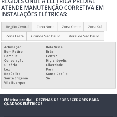
REGIÕES ONDE A ELÉTRICA PREDIAL
VENDA DE QUADROS E PAINÉIS ELÉTRICOS
ATENDE MANUTENÇÃO CORRETIVA EM
MANUTENÇÃO ELÉTRICA PREDIAL E INDUSTRIAL
INSTALAÇÕES ELÉTRICAS:
MANUTENÇÃO ELÉTRICA PREDIAL
FABRICAÇÃO DE QUADROS ELÉTRICOS
Região Central
Zona Norte
Zona Oeste
Zona Sul
FABRICANTE DE QUADROS ELÉTRICOS
Zona Leste
Grande São Paulo
Litoral de São Paulo
MONTAGEM DE QUADRO DE DISJUNTORES
Aclimação
Bela Vista
MONTAGEM DE QUADRO DE DISTRIBUIÇÃO
Bom Retiro
Brás
Cambuci
Centro
MONTAGEM DE QUADRO DE DISTRIBUIÇÃO BIFÁSICO
Consolação
Higienópolis
Glicério
Liberdade
MONTAGEM DE QUADRO ELÉTRICO MONOFÁSICO
Luz
Pari
República
Santa Cecília
MONTAGEM DE QUADRO ELÉTRICO RESIDENCIAL
Santa Efigênia
Sé
Vila Buarque
MONTAGEM DE QUADRO ELÉTRICO TRIFÁSICO
MONTAGEM DE QUADROS ELÉTRICOS
Elétrica predial - DEZENAS DE FORNECEDORES PARA
MONTAGEM DE UM QUADRO DE DISTRIBUIÇÃO
QUADROS ELÉTRICOS
MONTAGEM QUADRO DE DISTRIBUIÇÃO SP