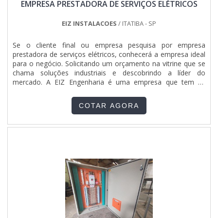
EMPRESA PRESTADORA DE SERVIÇOS ELÉTRICOS
ministrados para toda a equipe.Ainda tratando-se de
montagem de painel elétrico industrial preço acessível, deve-
se descartar empresas que não tenham produtos e serviços
EIZ INSTALACOES
/ ITATIBA - SP
com ótima qualidade e precisão, detalhes primordiais que
são deixados de lado por muitas empresas que não focam
Se o cliente final ou empresa pesquisa por empresa
na fidelização do cliente.Isso tudo é a razão pela qual a
prestadora de serviços elétricos, conhecerá a empresa ideal
Jumper Soluções Industriais é uma empresa comprometida
para o negócio. Solicitando um orçamento na vitrine que se
com seus serviços quando explanamos o segmento de
chama soluções industriais e descobrindo a líder do
montagens eletromecânicas e instalações elétricas. A
mercado. A EIZ Engenharia é uma empresa que tem se
empresa foca sempre a melhor opção para o cliente final.A
destacado no segmento pela idoneidade em tudo que faz,
MAIOR REFERÊNCIA NO SEGMENTOSomente na Jumper
garantindo o sucesso dos clientes de ponta a ponta.MAIS
Soluções Industriais tem tudo que se precisa para
COTAR AGORA
DETALHES IMPORTANTES SOBRE A EMPRESAQuando o
montagens eletromecânicas e instalações elétricas. A
interesse é por uma empresa prestadora de serviços
empresa oferece opções como painel de comando elétrico
elétricos de confiança, com a equipe da EIZ Engenharia
e painéis clp com ótima qualidade e proteção.Se
conseguirá ótima qualidade com comprometimento com os
diferenciando dentro de seu segmento, a empresa consegue
resultados dos clientes. A empresa objetiva os recursos em
também proporcionar um atendimento cuidadoso e que
produzir uma estrutura aos clientes com: Escritório de alta
busca a satisfação do cliente. A Jumper Soluções Industriais
qualidade onde são realizadas as atividades;Foco e atenção
é uma empresa que tem despontado no segmento pela
às tendências;Otimização de processos. Isso tudo é a razão
seriedade e qualidade que garante o sucesso aos parceiros
pela qual a EIZ Engenharia é comprometida com os serviços
de ponta a ponta.
quando se explora o segmento de engenharia e instalações
industriais. Na empresa se objetiva sempre a qualidade final
para fidelização do cliente com parcerias duradouras, já que