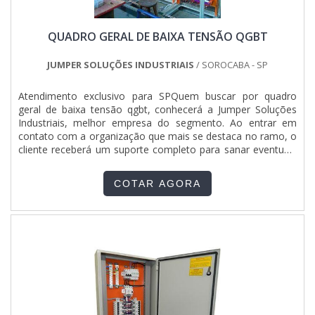
QUADRO GERAL DE BAIXA TENSÃO QGBT
JUMPER SOLUÇÕES INDUSTRIAIS
/ SOROCABA - SP
Atendimento exclusivo para SPQuem buscar por quadro
geral de baixa tensão qgbt, conhecerá a Jumper Soluções
Industriais, melhor empresa do segmento. Ao entrar em
contato com a organização que mais se destaca no ramo, o
cliente receberá um suporte completo para sanar eventuais
dúvidas sobre o produto a ser adquirido.Quando o quesito é
quadro geral de baixa tensão qgbt, com a Jumper Soluções
COTAR AGORA
Industriais o cliente obterá assertividade e diversas opções
de pagamento disponíveis.DIFERENCIAIS IMPORTANTES DE
QUADRO GERAL DE BAIXA TENSÃO QGBTA Jumper
Soluções Industriais objetiva seus recursos em proporcionar
para os parceiros uma estrutura com escritório de alta
qualidade onde são realizadas as atividades e equipamentos
de última geração, tudo isso para oferecer quadro geral de
baixa tensão qgbt com precisão.Há muitas maneiras
eficientes de uma companhia demonstrar competência,
excelência e destaque em sua área de atuação. A Jumper