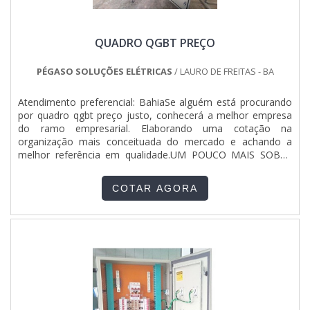
conta com um time tem profissionais com mais de 15 anos
de experiência que terão o maior prazer em auxiliar com as
dúvidas.Tudo isso para garantir que se tenha empresa
QUADRO QGBT PREÇO
prestadora de serviços elétricos com ótima qualidade. Ainda
focando em serviços elétricos, é importante buscar uma
empresa que tenha produtos e serviços com ótima
PÉGASO SOLUÇÕES ELÉTRICAS
/ LAURO DE FREITAS - BA
qualidade e excelente custo-benefício, características
simples, mas que mostram o comprometimento da
Atendimento preferencial: BahiaSe alguém está procurando
empresa com os clientes.GARANTIA DE ALTA EFICIÊNCIA
por quadro qgbt preço justo, conhecerá a melhor empresa
EM SERVIÇOS ELÉTRICOSSomente na EIZ Engenharia
do ramo empresarial. Elaborando uma cotação na
sempre tem a solução mais buscada na área de engenharia
organização mais conceituada do mercado e achando a
e instalações industriais. Líder em qualidade, a empresa
melhor referência em qualidade.UM POUCO MAIS SOBRE
prestadora de serviços elétricos oferece uma variedade de
QUADRO QGBT PREÇO ACESSÍVELQuem está à procura de
itens como instalações elétricas e montagem de instalação
quadro qgbt preço justo em uma empresa que preza pela
industrial com ótima qualidade e precisão.A empresa
COTAR AGORA
segurança, descobre a Pégaso Soluções Elétricas. A
também conta com um atendimento qualificado, através de
instituição tem em seu escopo quadro de distribuição
funcionários especializados e cuidadosos, que entendem a
residencial montado e painel qta gerador, garantindo o que
necessidade de cada cliente. Também foram investidos
há de melhor na atualidade.Não obstante, quando falamos
valores consideráveis em instalações de qualidade,
em quadro qgbt preço acessível, na essência da empresa, a
aumentando a eficiência da marca. .
mesma deve prezar pelos produtos e serviços com ótima
qualidade e proteção, pequenos detalhes, mas de grande
valia para saber a procedência e seriedade da companhia.É
importante lembrar que o produto deve sempre ser