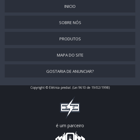
PREÇO DE MONTAGEM DE QUADRO ELÉTRICO
INICIO
QUADROS DE COMANDOS ELÉTRICOS
QUADRO ELÉTRICO MONTADO
SOBRE NÓS
MONTAGEM DE QUADRO DE DISTRIBUIÇÃO
PRODUTOS
MONTAGEM DE QUADROS ELÉTRICOS
MONTAGEM DE QUADRO ELÉTRICO TRIFÁSICO
MAPA DO SITE
MONTAGEM DE QUADROS DE COMANDO ELÉTRICO
GOSTARIA DE ANUNCIAR?
SERVIÇOS DE INSTALAÇÃO DE QUADRO ELÉTRICO
PREÇO DE INSTALAÇÃO DE QUADRO DE DISTRIBUIÇÃO
Copyright © Elétrica predial. (Lei 9610 de 19/02/1998)
INSTALAÇÃO DE QUADRO DE DISTRIBUIÇÃO BIFÁSICO
INSTALAÇÃO DE QUADRO DE DISTRIBUIÇÃO TRIFÁSICO
MONTAGEM DE QUADRO DE COMANDO
MONTAGEM DE QUADRO ELÉTRICO INDUSTRIAL
é um parceiro
MONTAGEM DE QUADRO ELÉTRICO BAHIA