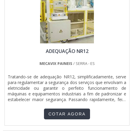
para o mercado atual.Uma boa montagem de painel de
de consultores associados e profissionais qualificados, fecha
energia é possível encontrar em vários lugares, mas o que
todo o ciclo de entrega com excelência para toda a carteira
tem de melhor no mercado só se encontra na Total
de clientes.
Quadros e Painéis Ltda, já que a empresa é famosa por
oferecer diversas vantagens aos clientes, entre
elas:Utilização de materiais de qualidade;Ampla vida
útil;Pouca frequência de manutenção.Isso se deve ao fato
da empresa ser uma empresa com o melhor custo benefício
e melhor atendimento pós venda o que, somado a um time
ADEQUAÇÃO NR12
com profissionais altamente treinados e profissionais
qualificados pela Weg, garantem o sucesso dos clientes de
ponta à ponta.A EMPRESA CERTA DE MONTAGEM DE
MECAVIX PAINEIS
/ SERRA - ES
QUADRO DE ENERGIAAqui na Total Quadros e Painéis Ltda
existe variedade e qualidade quando o assunto for
Tratando-se de adequação NR12, simplificadamente, serve
montagem de quadros e painéis elétricos. É possível
para regulamentar a segurança dos serviços que envolvam a
encontrar itens variados com tecnologia de ponta como
eletricidade ou garantir o perfeito funcionamento de
montagem de painel de energia com utilização de materiais
máquinas e equipamentos industriais a fim de padronizar e
de qualidade. .
estabelecer maior segurança. Passando rapidamente, feita
por profissionais competentes e especializados.MAIS
DETALHES IMPORTANTES SOBRE O SERVIÇOEsse produto,
COTAR AGORA
ainda referido no meio que o utiliza como empresa de
adequação de máquinas e equipamentos na norma de
segurança NR12.