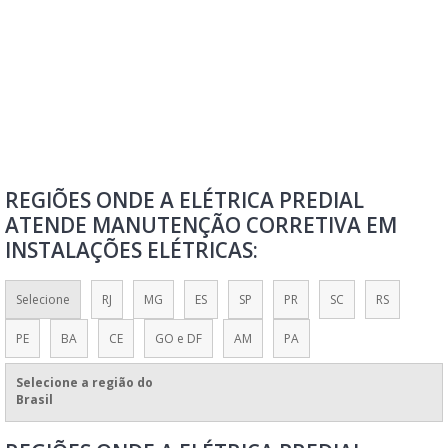
QUADRO DE COMANDO ELÉTRICO
QUADRO DE COMANDO ELÉTRICO PREÇO
QUADRO DE COMANDO ELÉTRICO RESIDENCIAL
QUADRO DE CONTROLE
QUADRO DE DISTRIBUIÇÃO DE FORÇA E LUZ
QUADRO DE DISTRIBUIÇÃO DE LUZ
REGIÕES ONDE A ELÉTRICA PREDIAL
QUADRO DE DISTRIBUIÇÃO SIEMENS
ATENDE MANUTENÇÃO CORRETIVA EM
QUADRO DE ENERGIA
INSTALAÇÕES ELÉTRICAS:
QUADRO ELÉTRICO
QUADRO ELÉTRICO FOTOVOLTAICO
Selecione
RJ
MG
ES
SP
PR
SC
RS
QUADRO GERAL DE DISTRIBUIÇÃO DE FORÇA
PE
BA
CE
GO e DF
AM
PA
REFORMA DE QUADRO ELÉTRICO
Selecione a região do
VALOR DE QUADRO ELÉTRICO
Brasil
VENDA DE QUADROS E PAINÉIS