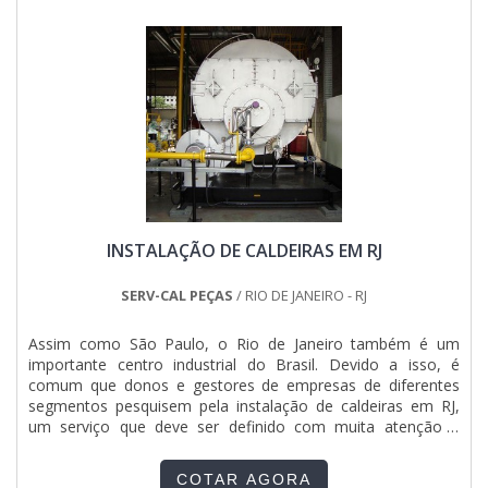
associados e com mais de 15 anos de experiência, fecha
todo o ciclo de entrega com excelência para toda a carteira
de clientes..
INSTALAÇÃO DE CALDEIRAS EM RJ
SERV-CAL PEÇAS
/ RIO DE JANEIRO - RJ
Assim como São Paulo, o Rio de Janeiro também é um
importante centro industrial do Brasil. Devido a isso, é
comum que donos e gestores de empresas de diferentes
segmentos pesquisem pela instalação de caldeiras em RJ,
um serviço que deve ser definido com muita atenção e
cuidado. DETALHES IMPORTANTES SOBRE O
SERVIÇOTratando-se da instalação de caldeiras, é
COTAR AGORA