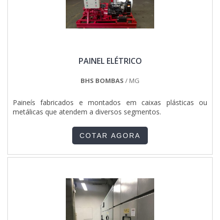
os produtos, como também realiza serviços de instalação e
manutenção. Com relação a confecção das caldeiras, é
fundamental destacar que elas são normalmente de cobre
ou aço, materiais que se destacam no mercado industrial
por garantir diversas vantagens para o comprador, entre
elas a alta resistência química, mecânica e contra corrosão,
PAINEL ELÉTRICO
o que aumenta significativamente a vida útil do produto. Já
com relação à utilidade da caldeira, é possível citar que ela
serve para produzir e acumular vapor, que será utilizado
BHS BOMBAS
/ MG
para alimentar máquinas térmicas, autoclaves para
esterilização, dentre outros equipamentos, por meio do
Paineís fabricados e montados em caixas plásticas ou
aquecimento da água, sendo solicitada por indústrias
metálicas que atendem a diversos segmentos.
madeireiras, de petróleo, de laticínios, de geração de
energia, entre outras.CALDEIRA INDUSTRIAL PREÇO JUSTO
E ACESSÍVELAliando preço baixo com a alta qualidade, a
COTAR AGORA
Serv-Cal é líder nacional em caldeiras industriais. Há mais de
40 anos no mercado, a empresa oferece as melhores
soluções, sempre com condições especiais de pagamento e
prazos enxutos de entrega. Solicite um orçamento, por e-
mail ou telefone, e saiba mais! .