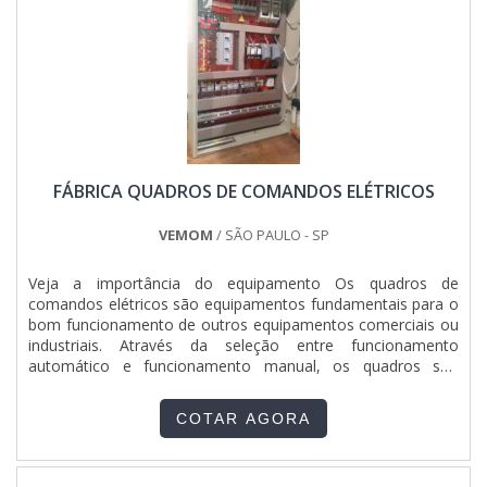
que tenham ótima qualidade e excelente custo-benefício,
pontos importantes que ficam de fora no planejamento de
empresas que visam apenas o lucro, deixando a desejar nos
outros fatores.Pensando na importância de escolher muito
bem uma empresa de instalação e manutenção, saiba por
que a EIZ Engenharia é a melhor escolha quando o assunto
for instalação e manutenção elétrica:Equipe multidisciplinar
de consultores associados; Profissionais com vasta
experiência nas diversas áreas de atuação;Com mais de 15
FÁBRICA QUADROS DE COMANDOS ELÉTRICOS
anos de experiência;Escritório de alta qualidade onde são
realizadas as atividades; Sala de treinamento com materiais
sofisticados para otimizar as entregas;Equipamentos de
VEMOM
/ SÃO PAULO - SP
última geração para melhor atender os projetos de cada
empresa.RESPONSABILIDADE EM INSTALAÇÃO E
Veja a importância do equipamento Os quadros de
MANUTENÇÃO ELÉTRICANa EIZ Engenharia é possível
comandos elétricos são equipamentos fundamentais para o
encontrar o que há de melhor no ramo de instalação e
bom funcionamento de outros equipamentos comerciais ou
manutenção elétrica. Sempre de olho no mercado, traz
industriais. Através da seleção entre funcionamento
novidades em itens como instalações elétricas e adequação
automático e funcionamento manual, os quadros são
de layouts fabris.Tudo isso por ser comprometida com os
responsáveis pelo comando do funcionamento do
serviços e altamente qualificada, padrões possíveis por
equipamento. Os equipamentos também são responsáveis
contar com escritório de alta qualidade onde são realizadas
COTAR AGORA
por protegerem os equipamentos contra eventuais faltas de
as atividades e sala de treinamento com materiais
fase, agindo na prevenção de....
sofisticados para otimizar as entregas. Tudo isso, somado à
performance de uma equipe multidisciplinar de consultores