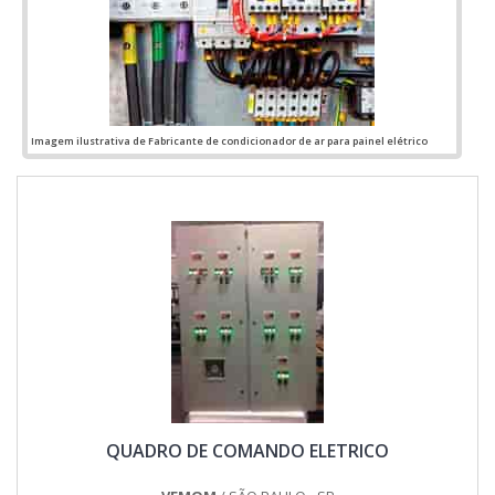
pelos produtos e serviços com ótima qualidade e excelente
custo-benefício, detalhes primordiais que são deixados de
lado por muitas empresas que não focam na fidelização do
cliente.Esses e outros motivos são a razão pela qual a
Jumper Soluções Industriais é uma empresa que preza pela
segurança quando tratamos do segmento de montagens
eletromecânicas e instalações elétricas. O objetivo é garantir
Imagem ilustrativa de Fabricante de condicionador de ar para painel elétrico
o que existe de melhor do mercado para garantir o sucesso
dos clientes.GARANTIA E ASSERTIVIDADE NO
SEGMENTONa Jumper Soluções Industriais as melhores
opções sempre estão à disposição quando se procura
soluções para montagens eletromecânicas e instalações
elétricas. Com foco na experiência dos clientes, oferece
itens variados como qgbt elétrica e quadro elétrico industrial
com ótima qualidade e proteção.A empresa conta com um
time de profissionais qualificados para o serviço, além de
investir em equipamentos modernos, que se ajustam a
qualquer necessidade. A Jumper Soluções Industriais é uma
empresa que tem sido apontada de forma positiva no
segmento pela seriedade e qualidade que fecha o ciclo de
entrega com excelência para cada cliente....
QUADRO DE COMANDO ELETRICO