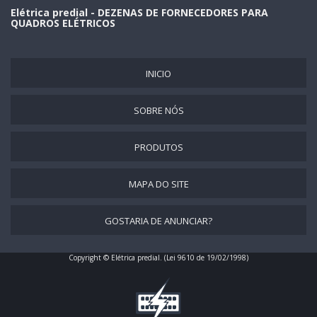
Elétrica predial - DEZENAS DE FORNECEDORES PARA
PAINEL ELÉTRICO COM TAMPA DE ACRÍLICO
QUADROS ELÉTRICOS
PAINEL ELÉTRICO DE BOMBA
PAINEL ELÉTRICO DE COMANDO
INICIO
PAINEL ELÉTRICO DE ILUMINAÇÃO
PAINEL ELÉTRICO DE INOX
SOBRE NÓS
PAINEL ELÉTRICO DE PLÁSTICO
PRODUTOS
PAINEL ELÉTRICO DE POLICARBONATO
PAINEL ELÉTRICO EM AÇO INOX
MAPA DO SITE
PAINEL ELÉTRICO EM FIBRA DE VIDRO
GOSTARIA DE ANUNCIAR?
PAINEL ELÉTRICO EM INOX
PAINEL ELÉTRICO EM PVC
Copyright © Elétrica predial. (Lei 9610 de 19/02/1998)
PAINEL ELÉTRICO ESTRELA TRIANGULO
PAINEL ELÉTRICO GRANDE
PAINEL ELÉTRICO INDUSTRIAL