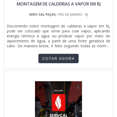
MONTAGEM DE CALDEIRAS A VAPOR EM RJ
SERV-CAL PEÇAS
/ RIO DE JANEIRO - RJ
Discorrendo sobre montagem de caldeiras a vapor em RJ,
pode ser colocado que serve para criar vapor, aplicando
energia térmica à água ou produzir vapor por meio do
aquecimento de água, a partir de uma fonte geradora de
calor. De maneira breve, é feito seguindo todas as normas
regulamentadoras.O SERVIÇO OFERECE DIVERSAS
VANTAGENSPor conseguinte, tem como marca da
COTAR AGORA
necessidade na rotina diária, alimentar máquinas como
autoclaves e reatores, nos mais diversos processos
industriais, para esterilização de equipamentos,
instrumentos ou detritos, e ainda em galvanoplastias,
sistemas de pintura, hospitais, hotéis, lavanderias, estufas,
dentre outros.Além disso, é essencial para efetuar a
passagem de gases de uma forma segura e eficiente,
padrões que compõem a marca registrada tornando o uso
indispensável na atualidade. Além disso, o serviço garante
diversas vantagens, como:Consumo de combustível é
baixo;Funcionamento automático;Alta qualidade e
segurança.Tudo isso por ser líder no mercado e referência