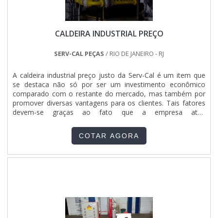
no segmento de manutenção e inspeção de caldeiras,
conquistas adquiridas por que investiu em uma estrutura que
hoje conta com sistema de entrega próprio e serviços com
CALDEIRA INDUSTRIAL PREÇO
alta qualidade. Contando com profissionais qualificados e
experientes, o empreendimento entende a necessidade de
cada cliente.A MELHOR EMPRESA DE MONTAGEM DE
SERV-CAL PEÇAS
/ RIO DE JANEIRO - RJ
CALDEIRAS A VAPOR EM RJNa Serv-Cal é possível encontrar
a solução tão procurada para industrial. São opções variadas
A caldeira industrial preço justo da Serv-Cal é um item que
que a empresa oferece, como montagem de caldeiras a
se destaca não só por ser um investimento econômico
vapor com consumo de combustível baixo. Além disso, a
comparado com o restante do mercado, mas também por
empresa oferece pagamento facilitado..
promover diversas vantagens para os clientes. Tais fatores
devem-se graças ao fato que a empresa atua
com: Máquinas e ferramentas de alta qualidade para a
realização da fabricação; Equipe de consultores com mais de
COTAR AGORA
20 anos de experiência no setor;Equipe de engenharia
atualizada e formada há 18 anos com aptidão para atender
diferentes demandas;Equipe de acompanhamento do
projeto, a fim de garantir a total eficiência dos serviços
prestados. INFORMAÇÕES VALIOSAS SOBRE OS
PRODUTOSAo pesquisar por caldeira industrial preço
acessível, é comum que o cliente encontre diversas opções
de fornecedoras, mas nenhuma capaz de assegurar a
qualidade da Serv-Cal. Isso porque a empresa não só fabrica