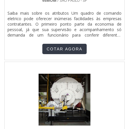
VEMOM
/ SÃO PAULO - SP
Saiba mais sobre os atributos Um quadro de comando
eletrico pode oferecer inúmeras facilidades às empresas
contratantes. O primeiro ponto parte da economia de
pessoal, já que sua supervisão e acompanhamento só
demanda de um funcionário para conferir diferentes
quadros. Suas ações pode ser programadas segundo um
tempo estipulado, mas deve ser assistido de perto para que
COTAR AGORA
nunca aconteçam problemas com a tensão e sobrecarga.
São utilizados nos seg....