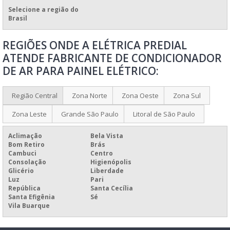
Selecione a região do
PAINÉIS ELÉTRICOS DE BAIXA TENSÃO
Brasil
PAINEL COMANDO ELÉTRICO
REGIÕES ONDE A ELÉTRICA PREDIAL
PAINEL DE COMANDO ELÉTRICO
ATENDE FABRICANTE DE CONDICIONADOR
PAINEL DE COMANDO ELÉTRICO PARA QUEIMADORES
DE AR PARA PAINEL ELÉTRICO:
PAINEL DE COMANDO ELÉTRICO PREÇO
PAINEL DE CONTROLE ELÉTRICO
Região Central
Zona Norte
Zona Oeste
Zona Sul
PAINEL ELÉTRICO
Zona Leste
Grande São Paulo
Litoral de São Paulo
PAINEL ELÉTRICO A PROVA DE EXPLOSÃO
Aclimação
Bela Vista
PAINEL ELÉTRICO AUTOPORTANTE
Bom Retiro
Brás
Cambuci
Centro
PAINEL ELÉTRICO BIFÁSICO
Consolação
Higienópolis
Glicério
Liberdade
PAINEL ELÉTRICO CCM
Luz
Pari
República
Santa Cecília
PAINEL ELÉTRICO CLP
Santa Efigênia
Sé
Vila Buarque
PAINEL ELÉTRICO COM BARRAMENTO
PAINEL ELÉTRICO COM PORTA INTERNA