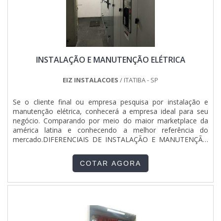
INSTALAÇÃO E MANUTENÇÃO ELÉTRICA
EIZ INSTALACOES
/ ITATIBA - SP
Se o cliente final ou empresa pesquisa por instalação e
manutenção elétrica, conhecerá a empresa ideal para seu
negócio. Comparando por meio do maior marketplace da
américa latina e conhecendo a melhor referência do
mercado.DIFERENCIAIS DE INSTALAÇÃO E MANUTENÇÃO
ELÉTRICAQuem precisa de instalação e manutenção elétrica
com uma empresa responsável, que tem olhar de dono e
COTAR AGORA
faz tudo como se fosse para si mesma, se depara com a
EIZ Engenharia. A empresa trabalha com instalações
elétricas e construção civil, oferecendo sempre a melhor
opção para o cliente final.Não obstante, quando falamos em
instalação e manutenção elétrica, mais do que visar apenas
lucratividade, a empresa deve oferecer produtos e serviços