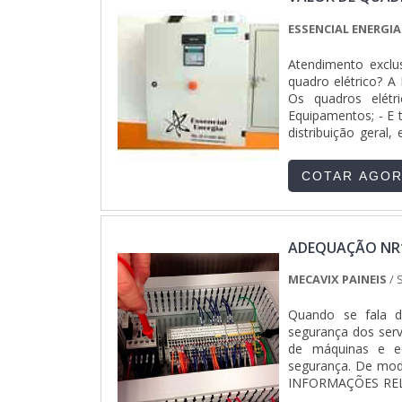
ESSENCIAL ENERGIA
Atendimento exclu
quadro elétrico? A 
Os quadros elétr
Equipamentos; - E 
distribuição geral
sua....
COTAR AGO
ADEQUAÇÃO NR
MECAVIX PAINEIS
/ 
Quando se fala d
segurança dos serv
de máquinas e eq
segurança. De modo
INFORMAÇÕES RELE
que tem como car