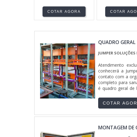
COTAR AGORA
COTAR AG
QUADRO GERAL 
JUMPER SOLUÇÕES 
Atendimento excl
conhecerá a Jumpe
contato com a org
completo para sana
é quadro geral de 
assertividade e d
DE QUADRO GERAL 
COTAR AGO
recursos em propor
onde são realizad
oferecer quadro ge
uma companhia dem
MONTAGEM DE 
A Jumper Soluções 
Atendimento person