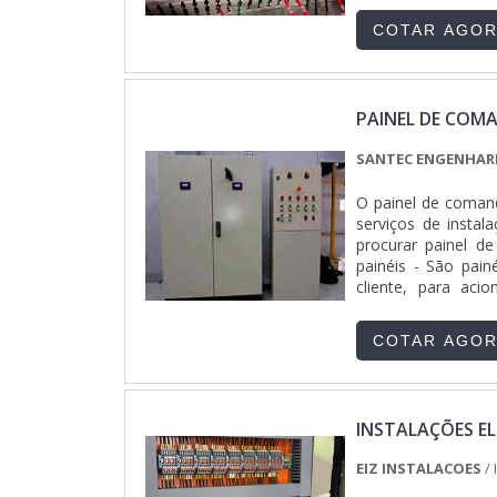
trabalhadore.
COTAR AGO
PAINEL DE COM
SANTEC ENGENHARI
O painel de coman
serviços de insta
procurar painel d
painéis - São pai
cliente, para aci
tecnologia, CLP, Inve
COTAR AGO
INSTALAÇÕES E
EIZ INSTALACOES
/ 