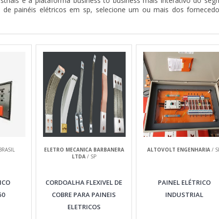
striais é a plataforma business to business mais interativo do se
s de painéis elétricos em sp, selecione um ou mais dos forneced
BRASIL
ELETRO MECANICA BARBANERA
ALTOVOLT ENGENHARIA
/ S
LTDA
/ SP
ICO
CORDOALHA FLEXIVEL DE
PAINEL ELÉTRICO
50
COBRE PARA PAINEIS
INDUSTRIAL
ELETRICOS