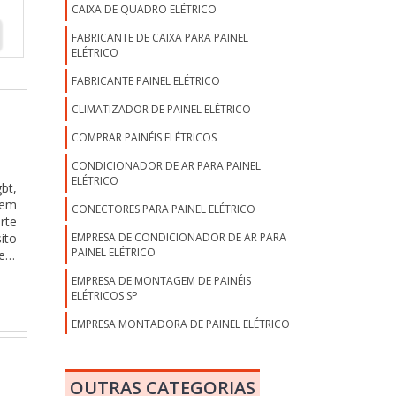
CAIXA DE QUADRO ELÉTRICO
FABRICANTE DE CAIXA PARA PAINEL
ELÉTRICO
FABRICANTE PAINEL ELÉTRICO
CLIMATIZADOR DE PAINEL ELÉTRICO
COMPRAR PAINÉIS ELÉTRICOS
CONDICIONADOR DE AR PARA PAINEL
ELÉTRICO
bt,
 em
CONECTORES PARA PAINEL ELÉTRICO
rte
EMPRESA DE CONDICIONADOR DE AR PARA
ito
PAINEL ELÉTRICO
erá
TES
EMPRESA DE MONTAGEM DE PAINÉIS
eus
ELÉTRICOS SP
ade
ara
EMPRESA MONTADORA DE PAINEL ELÉTRICO
 de
EMPRESAS DE MONTAGENS DE PAINÉIS
ão.
ELÉTRICOS
es;
OUTRAS CATEGORIAS
ara
EMPRESAS DE PAINÉIS ELÉTRICOS