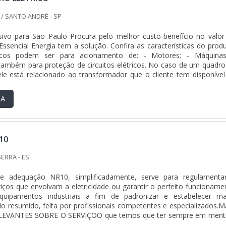
/ SANTO ANDRÉ - SP
sivo para São Paulo Procura pelo melhor custo-benefício no valor
Essencial Energia tem a solução. Confira as características do produ
icos podem ser para acionamento de: - Motores; - Máquinas
também para proteção de circuitos elétricos. No caso de um quadro
, ele está relacionado ao transformador que o cliente tem disponível
RA
10
SERRA - ES
e adequação NR10, simplificadamente, serve para regulamenta
iços que envolvam a eletricidade ou garantir o perfeito funcioname
uipamentos industriais a fim de padronizar e estabelecer ma
 resumido, feita por profissionais competentes e especializados.M
VANTES SOBRE O SERVIÇOO que temos que ter sempre em ment
acterística da empregabilidade, contribuir com a segurança 