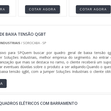
ORA
COTAR AGORA
COTAR AGORA
DE BAIXA TENSÃO QGBT
INDUSTRIAIS
/ SOROCABA - SP
usivo para SPQuem buscar por quadro geral de baixa tensão qg
r Soluções Industriais, melhor empresa do segmento. Ao entrar
anização que mais se destaca no ramo, o cliente receberá um supo
r eventuais dúvidas sobre o produto a ser adquirido.Quando o ques
baixa tensão qgbt, com a Jumper Soluções Industriais o cliente obt
iversas opções de pagamento disponíveis.DIFERENCIAIS IMPORTAN
DE BAIXA TENSÃO QGBTA Jumper Soluções Industriais objetiva s
RA
cionar para os parceiros uma estrutura com escritório de alta qualid
as as atividades e equipamentos de última geração, tudo isso p
ral de baixa tensão qgbt com precisão.Há muitas maneiras eficientes
onstrar competência, excelência e destaque em sua área de atuaç
QUADROS ELÉTRICOS COM BARRAMENTO
Industriais se mostra referência por ter: Colaboradores eficient
alizado; Preço justo; Cursos NR10, NR35, ASO E SEP ministrados p