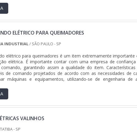
RA
ANDO ELÉTRICO PARA QUEIMADORES
A INDUSTRIAL
/ SÃO PAULO - SP
do elétrico para queimadores é um item extremamente importante
lação elétrica. É importante contar com uma empresa de confiança
e comando, garantindo assim a qualidade do item. Características
néis de comando projetados de acordo com as necessidades de c
onar máquinas e equipamentos, utilizando-se de engenharia de a
rsor Fr....
RA
LÉTRICAS VALINHOS
ITATIBA - SP