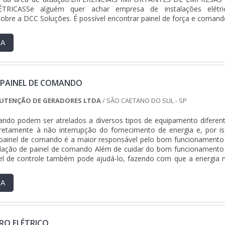
TRICASSe alguém quer achar empresa de instalações elétri
cobre a DCC Soluções. É possível encontrar painel de força e comand
ferecendo o que há de melhor no mercado para cada cliente.Ai
resas de instalações elétricas, deve-se ter a exatidão em orçar 
RA
am por produtos e serviços que tenham ótima qualidade e proteç
ssam despercebidos e podem gerar prejuízo futuros para
muitas formas diferentes de demonstrar conhecimento e autoridade
ão. Boas razões pelas quais a DCC Soluções é a melhor opção sem
 PAINEL DE COMANDO
presa de instalações elétricas: Colaboradores que seguem mode
tão e planejamento; Profissionais que atuam a longo tempo 
NUTENÇÃO DE GERADORES LTDA
/ SÃO CAETANO DO SUL - SP
onários familiarizados com as normas e regulamentações no Bras
a qualidade onde são realizadas as atividades; Tecnologia de pon
ndo podem ser atrelados a diversos tipos de equipamento diferent
 última geração. QUALIDADE COMPROVADA NO SEGMENTOSomente
iretamente à não interrupção do fornecimento de energia e, por is
ossível encontrar o que há de melhor em empresas de instalaç
 painel de comando é a maior responsável pelo bom funcionamento
presa oferece opções como aterramento e SPDA e montagem
alação de painel de comando Além de cuidar do bom funcionamento
so por ser transparente e segura, conquistas adquiridas porque inves
nel de controle também pode ajudá-lo, fazendo com que a energia 
ue hoje conta com escritório de alta qualidade onde são realizadas
r mom....
ologia de ponta. Esses fatores, somados a um time com colaborado
s avançados de gestão e planejamento e profissionais que atua
RA
cnologia, garantem o sucesso de cada cliente de ponta a ponta..
RO ELÉTRICO