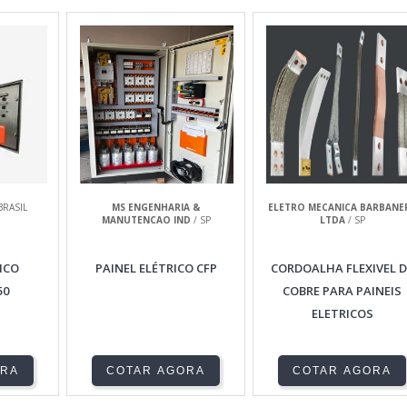
BRASIL
MS ENGENHARIA &
ELETRO MECANICA BARBANE
MANUTENCAO IND
/ SP
LTDA
/ SP
ICO
PAINEL ELÉTRICO CFP
CORDOALHA FLEXIVEL D
50
COBRE PARA PAINEIS
ELETRICOS
ORA
COTAR AGORA
COTAR AGORA