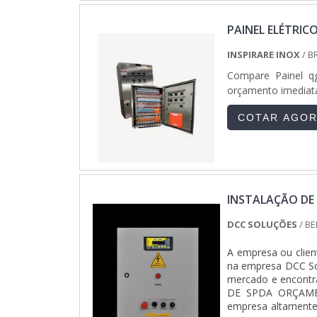
dentro de seu se
cuidadoso e que bu
PAINEL ELÉTRI
destacado no seg
parceiros de ponta 
INSPIRARE INOX
/ B
Compare Painel qg
orçamento imediata
COTAR AGO
INSTALAÇÃO D
DCC SOLUÇÕES
/ BE
A empresa ou clien
na empresa DCC So
mercado e encont
DE SPDA ORÇAMEN
empresa altamente 