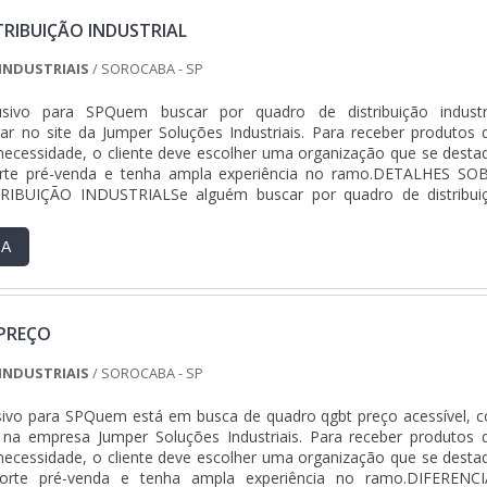
TRIBUIÇÃO INDUSTRIAL
INDUSTRIAIS
/ SOROCABA - SP
usivo para SPQuem buscar por quadro de distribuição industri
ar no site da Jumper Soluções Industriais. Para receber produtos 
ecessidade, o cliente deve escolher uma organização que se desta
te pré-venda e tenha ampla experiência no ramo.DETALHES SO
BUIÇÃO INDUSTRIALSe alguém buscar por quadro de distribui
a empresa inovadora, descobrirá a Jumper Soluções Industria
ra os clientes qgbt elétrica e painéis clp, a companhia oferece o mel
RA
esenvolvimento no que gera resultado.Ainda focando na qualidade
ição industrial, deve-se descartar empresas que não tenham produto
a qualidade e proteção, pequenos detalhes, mas de grande valia p
ia e seriedade da empresa.É importante lembrar que o produto d
PREÇO
ido com companhias especializadas no segmento. Esse tipo de cuid
 qualidade e durabilidade dos materiais, além de evitar prejuízos 
INDUSTRIAIS
/ SOROCABA - SP
frequentes de produtos que não cumprem com suas funç
ssim, é possível poupar gastos desnecessários.Existem diver
sivo para SPQuem está em busca de quadro qgbt preço acessível, 
per Soluções Industriais ter se tornado destaque quando pensamos
á na empresa Jumper Soluções Industriais. Para receber produtos 
trega confiança e produtos de qualidade. Alguns desses motivos s
ecessidade, o cliente deve escolher uma organização que se desta
nalizado; Profissionais com vasta experiência na área de atuaç
te pré-venda e tenha ampla experiência no ramo.DIFERENCI
de pagamento disponíveis; Excelente custo-benefício; Sede 