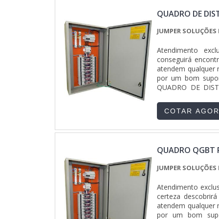
QUADRO DE DIS
JUMPER SOLUÇÕES 
Atendimento excl
conseguirá encontr
atendem qualquer n
por um bom supor
QUADRO DE DISTRI
industrial em um
Disponibilizando pa
COTAR AGO
em tecnologia e d
quadro de distribu
serviços com ótim
saber a procedênc
QUADRO QGBT 
sempre ser adquir
ajuda a garantir a
JUMPER SOLUÇÕES 
substituições 
adequadamente. A
Atendimento exclu
motivos para a Jum
certeza descobrir
uma empresa que en
atendem qualquer n
Atendimento perso
por um bom supor
Diversas opções 