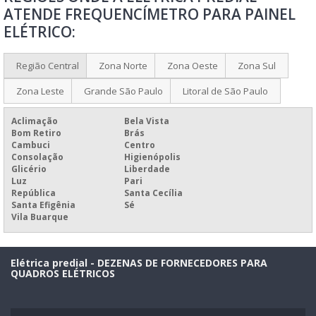
ATENDE FREQUENCÍMETRO PARA PAINEL
PAINEL DE COMANDO ELÉTRICO PARA QUEIMADORES
ELÉTRICO:
PAINEL DE COMANDO ELÉTRICO PREÇO
PAINEL DE CONTROLE ELÉTRICO
Região Central
Zona Norte
Zona Oeste
Zona Sul
PAINEL ELÉTRICO
Zona Leste
Grande São Paulo
Litoral de São Paulo
PAINEL ELÉTRICO A PROVA DE EXPLOSÃO
Aclimação
Bela Vista
PAINEL ELÉTRICO AUTOPORTANTE
Bom Retiro
Brás
Cambuci
Centro
PAINEL ELÉTRICO BIFÁSICO
Consolação
Higienópolis
Glicério
Liberdade
PAINEL ELÉTRICO CCM
Luz
Pari
República
Santa Cecília
PAINEL ELÉTRICO CLP
Santa Efigênia
Sé
Vila Buarque
PAINEL ELÉTRICO COM BARRAMENTO
PAINEL ELÉTRICO COM PORTA INTERNA
Elétrica predial - DEZENAS DE FORNECEDORES PARA
PAINEL ELÉTRICO COM TAMPA DE ACRÍLICO
QUADROS ELÉTRICOS
PAINEL ELÉTRICO DE BOMBA
PAINEL ELÉTRICO DE COMANDO