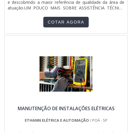
e descobrindo a maior referência de qualidade da área de
pagamento disponíveis; Excelente custo-benefício; Sede
atuação.UM POUCO MAIS SOBRE ASSISTÊNCIA TÉCNICA
com departamento técnico de engenharia e projetos com
DE PONTES ROLANTESSe alguém quer achar assistência
capacidade para atender diversos tipos de serviços;
técnica pontes rolantes em uma empresa altamente
Equipamentos de última geração.QUALIDADES E PONTOS
COTAR AGORA
qualificada, consegue encontrar o site da ETHANN Elétrica e
FORTES DA EMPRESASomente na Jumper Soluções
Automação. É possível encontrar pontes e manutenção
Industriais existem as melhores variedades no segmento
elétrica predial e industrial, garantindo o que há de melhor
quando o assunto for montagem de painel elétrico
na atualidade.Discorrendo ainda sobre assistência técnica de
residencial valor acessível. Sempre de olho no mercado, traz
pontes rolantes, deve-se ter a exatidão em orçar com
novidades em itens como painel de comando elétrico e
empresas que prezam por produtos e serviços que tenham
quadro elétrico industrial.É uma empresa altamente
ótima qualidade e proteção, detalhes que passam
qualificada e comprometida com seus serviços,
despercebidos e podem gerar prejuízo futuros para os
qualificações possíveis pelo fato de possuir escritório de alta
clientes.Existem muitas formas diferentes de demonstrar
qualidade onde são realizadas as atividades e sede em
conhecimento e autoridade em sua área de atuação. Os
localização privilegiada no estado de São Paulo.Tudo isso,
motivos pelos quais a ETHANN Elétrica e Automação é a
somado à performance de uma equipe multidisciplinar de
melhor escolha quando procurar por assistência técnica
consultores associados e profissionais com vasta
pontes rolantes: Comprometida com os serviços;
experiência na área de atuação, comprova sua essência de
Responsável; Altamente qualificada; Inovadora;
trazer o melhor para todos os clientes.
Segura. REFERÊNCIA DE QUALIDADE NO
MANUTENÇÃO DE INSTALAÇÕES ELÉTRICAS
SEGMENTOApenas na ETHANN Elétrica e Automação tem o
que há de melhor no mercado de assistência técnica de
pontes rolantes. Líder em qualidade, a empresa oferece uma
ETHANN ELÉTRICA E AUTOMAÇÃO
/ POÁ - SP
variedade de itens como pontes e instalações elétricas
prediais e industriais.É reconhecida por ser comprometida