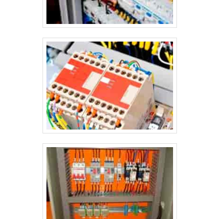
oferece uma variedade de itens como painel de comando
elétrico e painéis clp.É uma empresa comprometida com
seus serviços e que preza pela segurança, padrões possíveis
por contar com escritório de alta qualidade onde são
realizadas as atividades e sede em localização privilegiada
no estado de São Paulo.Esses fatores, somados a um time
multidisciplinar de consultores associados e alta qualidade,
comprovam sua essência de trazer o melhor para todos os
clientes.