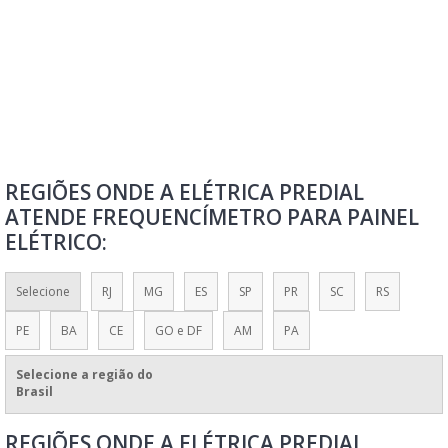
MONTADOR DE PAINÉIS ELÉTRICOS
MONTADORAS DE PAINÉIS ELÉTRICOS
MONTAGEM DE PAINÉIS ELÉTRICOS
MONTAGEM DE PAINÉIS ELÉTRICOS INDUSTRIAIS
MONTAGEM DE PAINÉIS ELÉTRICOS SP
REGIÕES ONDE A ELÉTRICA PREDIAL
MONTAGEM DE PAINEL DE COMANDO ELÉTRICO
ATENDE FREQUENCÍMETRO PARA PAINEL
MONTAGEM DE PAINEL ELÉTRICO RESIDENCIAL
ELÉTRICO:
MONTAGEM PAINEL ELÉTRICO
MONTAR PAINEL ELÉTRICO RESIDÊNCIA
Selecione
RJ
MG
ES
SP
PR
SC
RS
PAINÉIS ELÉTRICOS CONFORME NR10
PE
BA
CE
GO e DF
AM
PA
PAINÉIS ELÉTRICOS DE BAIXA E MÉDIA TENSÃO
Selecione a região do
PAINÉIS ELÉTRICOS DE BAIXA TENSÃO
Brasil
PAINEL COMANDO ELÉTRICO
REGIÕES ONDE A ELÉTRICA PREDIAL
PAINEL DE COMANDO ELÉTRICO