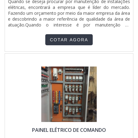
Quando se deseja procurar por manutenção de instalações
com os serviços e inovadora, qualificações possíveis pelo
elétricas, encontrará a empresa que é líder do mercado.
fato de a empresa possuir escritório de alta qualidade onde
Fazendo um orçamento por meio da maior empresa da área
são realizadas as atividades e estrutura suficiente para
e descobrindo a maior referência de qualidade da área de
atender todas as demandas. Todos esses fatores,
atuação.Quando o interesse é por manutenção de
agregados a uma equipe com colaboradores proativos e
instalações elétricas, com a melhor mão de obra da
trabalhadores de alta qualidade, garantem uma entrega de
ETHANN Elétrica e Automação irá encontrar excelente
excelência de ponta a ponta..
COTAR AGORA
custo-benefício com respeito aos prazos e atendimento aos
sistemas de segurança conforme as normas atuais (NBR
5410, NR10, NR12).UM POUCO MAIS SOBRE
MANUTENÇÃO DE INSTALAÇÕES ELÉTRICASHá muitas
maneiras eficientes de demonstrar competência e
excelência em sua área de atuação. A ETHANN Elétrica e
Automação centraliza sua estratégia em produzir um
estrutura para os parceiros com: Escritório de alta qualidade
onde são realizadas as atividades; Estrutura suficiente para
atender todas as demandas; Tecnologia de ponta. Tudo
para se certificar que se tenha manutenção instalações
elétricas com assertividade. Sem perder o foco em
manutenção de instalações elétricas, é importante buscar
uma empresa que tenha produtos e serviços com ótima
qualidade e assertividade, pequenos detalhes, mas de
PAINEL ELÉTRICO DE COMANDO
grande valia para saber a procedência e seriedade da
empresa.Tudo isso que já foi explorado é a razão pela qual