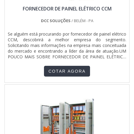
a DCC Soluções é transparente quando exploramos o
FORNECEDOR DE PAINEL ELÉTRICO CCM
segmento de produtos e soluções tecnológicas para
projetos industriais, comerciais e residenciais. O objetivo é
garantir sempre a melhor opção para o cliente final. Tem
DCC SOLUÇÕES
/ BELÉM - PA
uma equipe com especialistas dedicados que terão o maior
prazer em auxiliar com suas dúvidas.QUALIDADES E
Se alguém está procurando por fornecedor de painel elétrico
PONTOS FORTES DA EMPRESAApenas na DCC Soluções
CCM, descobrirá a melhor empresa do segmento.
tem o que há de melhor no mercado de produtos e
Solicitando mais informações na empresa mais conceituada
soluções tecnológicas para projetos industriais, comerciais e
do mercado e encontrando a líder da área de atuação.UM
residenciais. É possível encontrar uma grande variedade no
POUCO MAIS SOBRE FORNECEDOR DE PAINEL ELÉTRICO
portfólio como serviços de engenharia industrial e
CCMSe alguém procurar por fornecedor de painel elétrico
montagem de tubulações com ótima qualidade e excelente
CCM seguro, vai até o site da DCC Soluções. É possível
custo-benefício.A empresa também conta com um
COTAR AGORA
encontrar painel de força e comando e cabos de força,
atendimento qualificado, através de funcionários
disponibilizando tudo que há de mais atual para garantir a
especializados e cuidadosos, que entendem a necessidade
qualidade final para cada cliente.Sem trocar o foco sobre
de cada cliente. Também foram investidos valores
fornecedor de painel elétrico CCM, sempre deve-se buscar
consideráveis em instalações de qualidade, aumentando a
uma empresa que tenha produtos e serviços com ótima
eficiência da marca. A DCC Soluções é uma empresa que
qualidade e proteção, detalhes primordiais que são deixados
tem feito a diferença no mercado pela seriedade e
de lado por muitas empresas que não focam na fidelização
qualidade, que garantem a melhor experiência de todos os
do cliente.Existem muitas formas diferentes de demonstrar
clientes..
conhecimento e autoridade em sua área de atuação. Os
motivos pelos quais a DCC Soluções é referência quando
pesquisar por fornecedor de painel elétrico CCM: