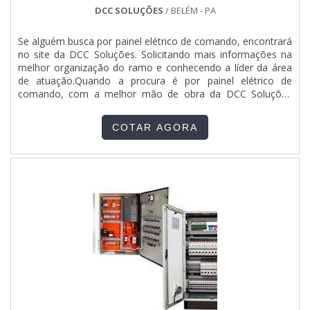
a ETHANN Elétrica e Automação é altamente qualificada
DCC SOLUÇÕES
/ BELÉM - PA
quando se fala do segmento de instalações elétricas,
automação industrial e movimentação de carga. Aqui o
Se alguém busca por painel elétrico de comando, encontrará
objetivo é garantir tudo que há de mais atual para garantir a
no site da DCC Soluções. Solicitando mais informações na
qualidade final para cada cliente. Conta com especialistas
melhor organização do ramo e conhecendo a líder da área
dedicados que esperam seu contato para melhor
de atuação.Quando a procura é por painel elétrico de
atender.EFICIÊNCIA E QUALIDADE COMPROVADASNa
comando, com a melhor mão de obra da DCC Soluções
ETHANN Elétrica e Automação as melhores opções sempre
conseguirá proteção com atendimento a várias empresas na
estão à disposição quando se procura soluções para
região Norte do Brasil.MAIS INFORMAÇÕES
instalações elétricas, automação industrial e movimentação
COTAR AGORA
INTERESSANTES SOBRE PAINEL ELÉTRICO DE
de carga. A empresa oferece opções como pontes e
COMANDOHá muitas maneiras eficientes de demonstrar
manutenção elétrica predial e industrial com ótima qualidade
competência e excelência em sua área de atuação. A DCC
e excelente custo-benefício.Para tal sucesso, a empresa
Soluções foca sua energia em produzir uma estrutura aos
investiu em profissionais competentes e em equipamentos
clientes com: Escritório de alta qualidade onde são
inovadores. A ETHANN Elétrica e Automação é uma
realizadas as atividades; Estrutura suficiente para atender
empresa que tem se destacado da concorrência por toda
todas as demandas; Equipamentos de última geração. Tudo
seriedade e qualidade, o que garante a melhor experiência
isso para oferecer painel elétrico comando com ótima
para parceiros novos e antigos..
qualidade. Sem trocar o foco sobre painel elétrico de
comando, deve-se descartar empresas que não tenham
produtos e serviços com ótima qualidade e proteção,
características simples, mas que mostram o
comprometimento da empresa com seus clientes.Tudo isso
que já foi falado e outras coisas mais são a razão pela qual