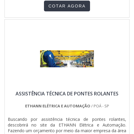
deseja solicitar.MAIS SOBRE MONTAGEM DE PAINEL
COTAR AGORA
ELÉTRICO RESIDENCIAL VALOR JUSTOQuem precisa de
montagem de painel elétrico residencial valor acessível em
uma empresa altamente qualificada, acha a Jumper
Soluções Industriais. Com grande know-how focado em
quadro geral de baixa tensão e painel de distribuição elétrica
industrial, a companhia garante o que há de melhor na
atualidade.Ainda com uma visão analítica sobre montagem
de painel elétrico residencial valor justo, deve-se descartar
empresas que não tenham produtos e serviços com ótima
qualidade e proteção, pontos importantes que ficam de fora
no planejamento de empresas que visam apenas o lucro,
deixando a desejar nos outros fatores.É importante lembrar
que o serviço deve sempre ser prestado por companhias
especializadas no segmento. Esse tipo de cuidado ajuda a
garantir a qualidade e assertividade do serviço, além de
ASSISTÊNCIA TÉCNICA DE PONTES ROLANTES
evitar prejuízos com imprevistos e execuções mal
elaboradas. Assim, é possível poupar gastos
desnecessários.Existem diversos motivos para a Jumper
ETHANN ELÉTRICA E AUTOMAÇÃO
/ POÁ - SP
Soluções Industriais ter se tornado destaque quando
pensamos em uma empresa que entrega confiança e
Buscando por assistência técnica de pontes rolantes,
serviços de qualidade. Alguns desses motivos são:
descobrirá no site da ETHANN Elétrica e Automação.
Atendimento personalizado; Profissionais com vasta
Fazendo um orçamento por meio da maior empresa da área
experiência na área de atuação; Diversas opções de