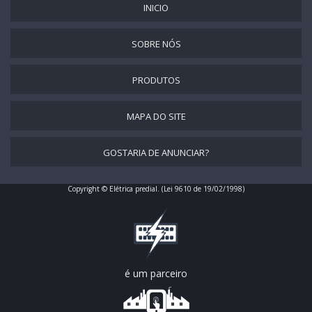
INICIO
PAINEL ELÉTRICO DE ILUMINAÇÃO
PAINEL ELÉTRICO DE INOX
SOBRE NÓS
PAINEL ELÉTRICO DE PLÁSTICO
PRODUTOS
PAINEL ELÉTRICO DE POLICARBONATO
PAINEL ELÉTRICO EM AÇO INOX
MAPA DO SITE
PAINEL ELÉTRICO EM FIBRA DE VIDRO
GOSTARIA DE ANUNCIAR?
PAINEL ELÉTRICO EM INOX
PAINEL ELÉTRICO EM PVC
Copyright © Elétrica predial. (Lei 9610 de 19/02/1998)
PAINEL ELÉTRICO ESTRELA TRIANGULO
PAINEL ELÉTRICO GRANDE
PAINEL ELÉTRICO INDUSTRIAL
PAINEL ELÉTRICO INDUSTRIAL PREÇO
é um parceiro
PAINEL ELÉTRICO INDUSTRIAL USADO
PAINEL ELÉTRICO METÁLICO