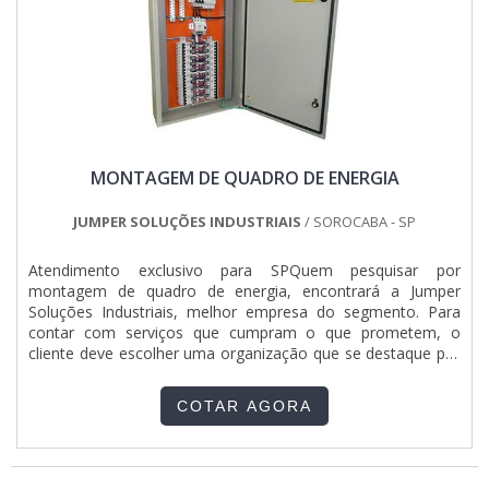
departamento técnico de engenharia e projetos com
capacidade para atender diversos tipos de serviços, tudo
isso para garantir que se tenha empresa de montagem de
painel elétrico preço justo com proteção.Há muitas
maneiras eficientes de uma companhia demonstrar
competência, excelência e destaque em sua área de
atuação. A Jumper Soluções Industriais se mostra referência
por ter: Colaboradores eficientes; Atendimento
MONTAGEM DE QUADRO DE ENERGIA
personalizado; Preço justo; Cursos NR10, NR35, ASO E SEP
ministrados para toda a equipe.Não obstante, quando
falamos em empresa de montagem de painel elétrico preço
JUMPER SOLUÇÕES INDUSTRIAIS
/ SOROCABA - SP
acessível, é importante buscar uma empresa que tenha
produtos e serviços com ótima qualidade e proteção,
Atendimento exclusivo para SPQuem pesquisar por
características simples, mas que mostram o
montagem de quadro de energia, encontrará a Jumper
comprometimento da empresa com seus clientes.Esses e
Soluções Industriais, melhor empresa do segmento. Para
outros motivos são a razão pela qual a Jumper Soluções
contar com serviços que cumpram o que prometem, o
Industriais é uma empresa comprometida com seus serviços
cliente deve escolher uma organização que se destaque por
quando se trata de empresas do segmento de montagens
um bom suporte técnico e tenha ampla experiência no
eletromecânicas e instalações elétricas. A empresa objetiva
ramo.DETALHES SOBRE MONTAGEM DE QUADRO DE
tudo que há de mais atual para garantir a qualidade final
COTAR AGORA
ENERGIAQuem quer achar montagem de quadro de energia
para cada cliente.A EMPRESA ESPECIALISTA DO
em uma empresa inovadora, consegue encontrar o site da
SEGMENTOSomente na Jumper Soluções Industriais existem
Jumper Soluções Industriais. Uma companhia com alto
as melhores variedades no segmento quando o assunto for
know-how em qgbt elétrica e painéis clp que foca em