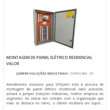
SEGMENTONa Jumper Soluções Industriais as melhores
opções sempre estão à disposição quando se procura
soluções para montagens eletromecânicas e instalações
elétricas. Com foco na experiência dos clientes, oferece
itens variados como qgbt elétrica e quadro elétrico industrial
com ótima qualidade e proteção.A empresa conta com um
time de profissionais qualificados para o serviço, além de
investir em equipamentos modernos, que se ajustam a
qualquer necessidade. A Jumper Soluções Industriais é uma
empresa que tem sido apontada de forma positiva no
segmento pela seriedade e qualidade que fecha o ciclo de
entrega com excelência para cada cliente....
MONTAGEM DE PAINEL ELÉTRICO RESIDENCIAL
VALOR
JUMPER SOLUÇÕES INDUSTRIAIS
/ SOROCABA - SP
Atendimento exclusivo para SPQuem está à procura de
montagem de painel elétrico residencial valor acessível,
achará a Jumper Soluções Industriais, melhor empresa do
segmento. Ao entrar em contato com a organização que
mais se destaca no ramo, o cliente receberá um suporte
completo para sanar eventuais dúvidas sobre o serviço que