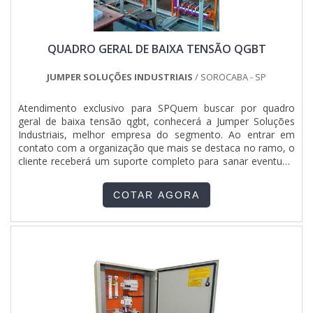
QUADRO GERAL DE BAIXA TENSÃO QGBT
JUMPER SOLUÇÕES INDUSTRIAIS
/ SOROCABA - SP
Atendimento exclusivo para SPQuem buscar por quadro
geral de baixa tensão qgbt, conhecerá a Jumper Soluções
Industriais, melhor empresa do segmento. Ao entrar em
contato com a organização que mais se destaca no ramo, o
cliente receberá um suporte completo para sanar eventuais
dúvidas sobre o produto a ser adquirido.Quando o quesito é
quadro geral de baixa tensão qgbt, com a Jumper Soluções
COTAR AGORA
Industriais o cliente obterá assertividade e diversas opções
de pagamento disponíveis.DIFERENCIAIS IMPORTANTES DE
QUADRO GERAL DE BAIXA TENSÃO QGBTA Jumper
Soluções Industriais objetiva seus recursos em proporcionar
para os parceiros uma estrutura com escritório de alta
qualidade onde são realizadas as atividades e equipamentos
de última geração, tudo isso para oferecer quadro geral de
baixa tensão qgbt com precisão.Há muitas maneiras
eficientes de uma companhia demonstrar competência,