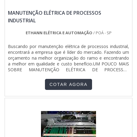
MANUTENÇÃO ELÉTRICA DE PROCESSOS
INDUSTRIAL
ETHANN ELÉTRICA E AUTOMAÇÃO
/ POÁ - SP
Buscando por manutenção elétrica de processos industrial,
encontrará a empresa que é líder do mercado. Fazendo um
orçamento na melhor organização do ramo e encontrando
a melhor em qualidade e custo benefício.UM POUCO MAIS
SOBRE MANUTENÇÃO ELÉTRICA DE PROCESSOS
INDUSTRIALQuem precisa de manutenção elétrica de
processos industriais em uma empresa comprometida com
COTAR AGORA
os serviços, chega até a ETHANN Elétrica e Automação. A
empresa tem em seu escopo pontes e automação predial e
industrial, visando sempre a qualidade final para a fidelização
do cliente.Sem trocar o foco sobre manutenção elétrica de
processos industrial, na essência da empresa, a mesma
deve prezar pelos produtos e serviços com ótima qualidade
e assertividade, detalhes que passam despercebidos e
podem gerar prejuízo futuros para os clientes.Existem
muitas formas diferentes de demonstrar conhecimento e