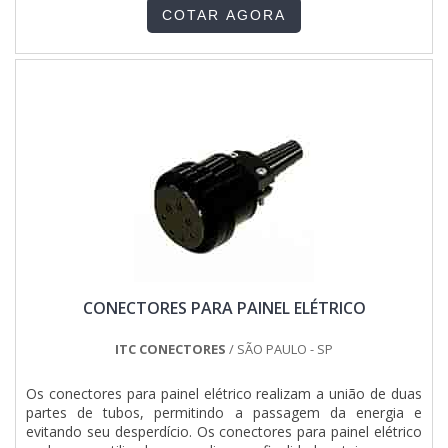
quadro de distribuição elétrica montado em uma empresa
alta qualidade onde são realizadas as atividades e amplo
COTAR AGORA
inovadora, descobre a Pégaso Soluções Elétricas. Uma
portfólio de projetos. Tudo isso, unido a um time de
empresa com alto know-how em banco de capacitores para
colaboradores proativos e profissionais com vasta
correção de fator de potência e quadro para sistema de
experiência na área, garante a melhor experiência para os
incêndio, focando em tecnologia e desenvolvimento no que
clientes com qualidade..
gera resultado ao cliente.Ainda focando na qualidade em
quadro de distribuição elétrica montado, sempre deve-se
buscar uma empresa que tenha produtos e serviços com
ótima qualidade e precisão, detalhes que passam
despercebidos e podem gerar prejuízo futuros para os
clientes.É importante lembrar que o produto deve sempre
ser adquirido com empresas especializadas no segmento.
Esse tipo de cuidado ajuda a garantir a qualidade e
durabilidade dos materiais, além de evitar prejuízos com
substituições frequentes de produtos que não cumprem
com suas funções adequadamente. Assim, é possível
CONECTORES PARA PAINEL ELÉTRICO
poupar gastos desnecessários.Existem diversos motivos
para a Pégaso Soluções Elétricas ter se tornado destaque
quando pensamos em uma empresa que entrega confiança
ITC CONECTORES
/ SÃO PAULO - SP
e serviços de qualidade. Alguns desses motivos são: Equipe
multidisciplinar de consultores associados; Profissionais
Os conectores para painel elétrico realizam a união de duas
com vasta experiência na área de atuação; Equipe focada na
partes de tubos, permitindo a passagem da energia e
ética e aplicação das melhores práticas no mercado;
evitando seu desperdício. Os conectores para painel elétrico
Escritório de alta qualidade onde são realizadas as