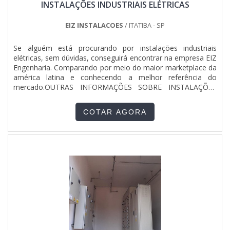
INSTALAÇÕES INDUSTRIAIS ELÉTRICAS
EIZ INSTALACOES
/ ITATIBA - SP
Se alguém está procurando por instalações industriais
elétricas, sem dúvidas, conseguirá encontrar na empresa EIZ
Engenharia. Comparando por meio do maior marketplace da
américa latina e conhecendo a melhor referência do
mercado.OUTRAS INFORMAÇÕES SOBRE INSTALAÇÕES
INDUSTRIAIS ELÉTRICASQuem está à procura de
instalações industriais elétricas com uma empresa
COTAR AGORA
responsável, que tem olhar de dono e faz tudo como se
fosse para si mesma, se de...