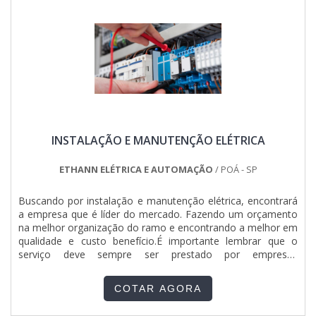
INSTALAÇÃO E MANUTENÇÃO ELÉTRICA
ETHANN ELÉTRICA E AUTOMAÇÃO
/ POÁ - SP
Buscando por instalação e manutenção elétrica, encontrará
a empresa que é líder do mercado. Fazendo um orçamento
na melhor organização do ramo e encontrando a melhor em
qualidade e custo benefício.É importante lembrar que o
serviço deve sempre ser prestado por empresas
especializadas no segmento. Esse tipo de cuidado ajuda a
garantir a qualidade e assertividade do serviço, além de
COTAR AGORA
evitar prejuízos com imprevistos e execuções mal
elaboradas. Assim, é possível poupar gastos