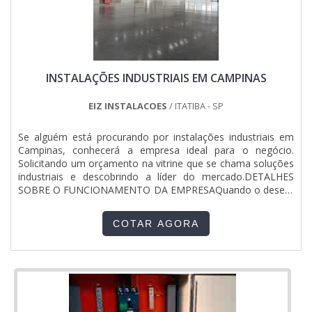
INSTALAÇÕES INDUSTRIAIS EM CAMPINAS
EIZ INSTALACOES
/ ITATIBA - SP
Se alguém está procurando por instalações industriais em
Campinas, conhecerá a empresa ideal para o negócio.
Solicitando um orçamento na vitrine que se chama soluções
industriais e descobrindo a líder do mercado.DETALHES
SOBRE O FUNCIONAMENTO DA EMPRESAQuando o desejo
é por instalações industriais em Campinas, com a EIZ
Engenharia encontra-se precisão com pagamento a vista e
COTAR AGORA
parcelado. A EIZ Engenharia canaliza os esforços em
oferecer a...