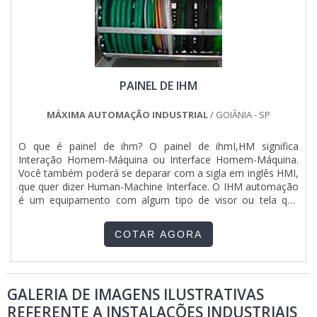
autoridade em sua área de atuação. Boas razões pelas
quais a ETHANN Elétrica e Automação é destaque sempre
que precisar de manutenção elétrica de processos
industriais: Colaboradores proativos; Profissionais com vasta
experiência na área; Trabalhadores de alta qualidade;
Escritório de alta qualidade onde são realizadas as
PAINEL DE IHM
atividades; Tecnologia de ponta; Equipamentos de última
geração. QUALIDADES E PONTOS FORTES DA
EMPRESAApenas na ETHANN Elétrica e Automação existe o
MÁXIMA AUTOMAÇÃO INDUSTRIAL
/ GOIÂNIA - SP
que há de melhor em manutenção elétrica de processos
industrial. São diversas opções de itens oferecidos, como
O que é painel de ihm? O painel de ihmI,HM significa
talhas elétricas e manutenção elétrica predial e industrial.É
Interação Homem-Máquina ou Interface Homem-Máquina.
conhecida por ser comprometida com os serviços e
Você também poderá se deparar com a sigla em inglês HMI,
altamente qualificada, características possíveis pelo fato de
que quer dizer Human-Machine Interface. O IHM automação
a empresa ter escritório de alta qualidade onde são
é um equipamento com algum tipo de visor ou tela que
realizadas as atividades e tecnologia de ponta. Tudo isso,
serve para facilitar a comunicação entre as pessoas e as
somado a uma equipe com colaboradores proativos e
máquinas. Funcionamento do painel O painel tipo ihm
profissionais com vasta experiência na área, garante o
COTAR AGORA
funciona basicamente como um computador.A tela do seu
sucesso de cada cliente de ponta a ponta..
comu....
GALERIA DE IMAGENS ILUSTRATIVAS
REFERENTE A INSTALAÇÕES INDUSTRIAIS