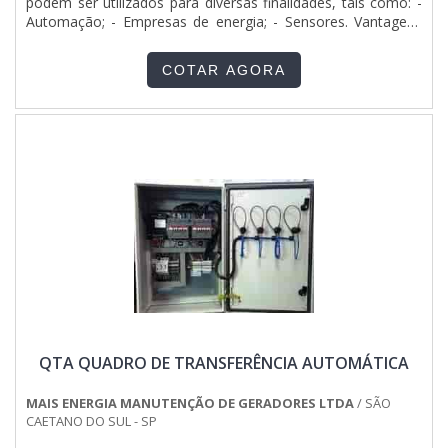
podem ser utilizados para diversas finalidades, tais como: -
atividades; Matéria-prima de excelente qualidade;
Automação; - Empresas de energia; - Sensores. Vantagens
Equipamentos de última geração. A EMPRESA MAIS
dos conectores oferecidos pela ITC Conectores: - Melhor
QUALIFICADA DO SEGMENTONa Pégaso Soluções Elétricas
passagem da energia; - Evita a queda constante de energia; -
as melhores opções sempre estão à disposição quando se
COTAR AGORA
Impede desperdícios da corrent....
procura soluções para quadro de distribuição elétrica
montado. Prezando pelo que há de mais moderno, traz
inovações e variedades em painel de transferência
automática para geradores e quadro para sistema de
incêndio.É conhecida por ser uma empresa comprometida
com seus serviços e uma empresa inovadora, padrões
possíveis por contar com escritório de alta qualidade onde
são realizadas as atividades e estrutura suficiente para
atender todas as demandas. Tudo isso, unido a um time de
equipe multidisciplinar de consultores associados e
profissionais qualificados, garantem o sucesso de cada
cliente de ponta a ponta.
QTA QUADRO DE TRANSFERÊNCIA AUTOMÁTICA
MAIS ENERGIA MANUTENÇÃO DE GERADORES LTDA
/ SÃO
CAETANO DO SUL - SP