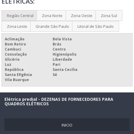
ELÉTRICAS:
MANUTENÇÃO ELÉTRICA PREDIAL
FABRICAÇÃO DE QUADROS ELÉTRICOS
Região Central
Zona Norte
Zona Oeste
Zona Sul
FABRICANTE DE QUADROS ELÉTRICOS
Zona Leste
Grande São Paulo
Litoral de São Paulo
MONTAGEM DE QUADRO DE DISJUNTORES
Aclimação
Bela Vista
MONTAGEM DE QUADRO DE DISTRIBUIÇÃO
Bom Retiro
Brás
Cambuci
Centro
MONTAGEM DE QUADRO DE DISTRIBUIÇÃO BIFÁSICO
Consolação
Higienópolis
Glicério
Liberdade
MONTAGEM DE QUADRO ELÉTRICO MONOFÁSICO
Luz
Pari
República
Santa Cecília
MONTAGEM DE QUADRO ELÉTRICO RESIDENCIAL
Santa Efigênia
Sé
Vila Buarque
MONTAGEM DE QUADRO ELÉTRICO TRIFÁSICO
MONTAGEM DE QUADROS ELÉTRICOS
Elétrica predial - DEZENAS DE FORNECEDORES PARA
MONTAGEM DE UM QUADRO DE DISTRIBUIÇÃO
QUADROS ELÉTRICOS
MONTAGEM QUADRO DE DISTRIBUIÇÃO SP
PREÇO DE MONTAGEM DE QUADRO ELÉTRICO
INICIO
QUADROS DE COMANDOS ELÉTRICOS