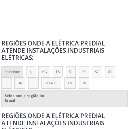
QUADRO DE COMANDO ELÉTRICO RESIDENCIAL
QUADRO DE CONTROLE
QUADRO DE DISTRIBUIÇÃO DE FORÇA E LUZ
QUADRO DE DISTRIBUIÇÃO DE LUZ
REGIÕES ONDE A ELÉTRICA PREDIAL
QUADRO DE DISTRIBUIÇÃO SIEMENS
ATENDE INSTALAÇÕES INDUSTRIAIS
QUADRO DE ENERGIA
ELÉTRICAS:
QUADRO ELÉTRICO
QUADRO ELÉTRICO FOTOVOLTAICO
Selecione
RJ
MG
ES
SP
PR
SC
RS
QUADRO GERAL DE DISTRIBUIÇÃO DE FORÇA
PE
BA
CE
GO e DF
AM
PA
REFORMA DE QUADRO ELÉTRICO
Selecione a região do
VALOR DE QUADRO ELÉTRICO
Brasil
VENDA DE QUADROS E PAINÉIS
REGIÕES ONDE A ELÉTRICA PREDIAL
VENDA DE QUADROS E PAINÉIS ELÉTRICOS
ATENDE INSTALAÇÕES INDUSTRIAIS
MANUTENÇÃO ELÉTRICA PREDIAL E INDUSTRIAL