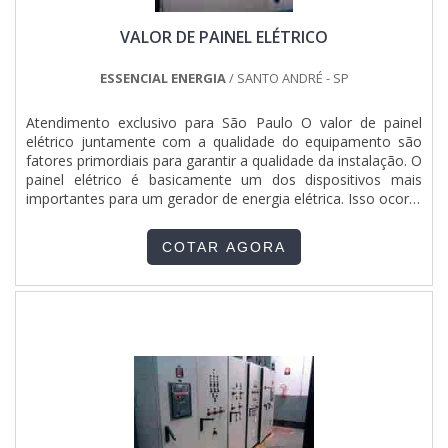
desnecessários.Existem diversos motivos para a Sonatech
VALOR DE PAINEL ELÉTRICO
Soluções Industriais ter se tornado destaque quando
pensamos em uma empresa que entrega confiança e
serviços de qualidade. Alguns desses motivos são: Equipe
ESSENCIAL ENERGIA
/ SANTO ANDRÉ - SP
multidisciplinar de consultores associados; Profissionais
com vasta experiência na área de atuação; Pagamento
Atendimento exclusivo para São Paulo O valor de painel
acessível; Consultoria para elaboração de projetos elétricos
elétrico juntamente com a qualidade do equipamento são
de máquinas e equipamentos industriais; Matéria-prima de
fatores primordiais para garantir a qualidade da instalação. O
excelente qualidade; Equipamentos de última geração.A
painel elétrico é basicamente um dos dispositivos mais
EMPRESA MAIS QUALIFICADA DO SEGMENTOSomente na
importantes para um gerador de energia elétrica. Isso ocorre
Sonatech Soluções Industriais existe variedade e qualidade
porque o dispositivo mantém um controle de segurança e
quando o assunto for manutenção de talha elétrica. São
executa funções diversas que garantem o fornecimento de
diversas opções disponibilizadas, como equipamentos de
COTAR AGORA
energia por meio do gerador. Veja mais sobr....
transporte e movimentação de cargas e montagem de
painéis elétricos.É reconhecida por ser uma empresa
inovadora e comprometida com seus serviços, padrões
alcançados por conter escritório de alta qualidade onde são
realizadas as atividades e equipamentos de última geração.
Tudo isso, somado a uma equipe multidisciplinar de
consultores associados e equipe de alta qualidade,
comprova sua essência de trazer o melhor para todos os
clientes.