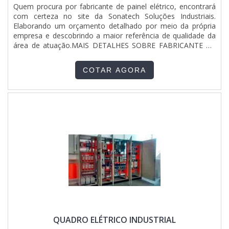
Quem procura por fabricante de painel elétrico, encontrará
com certeza no site da Sonatech Soluções Industriais.
Elaborando um orçamento detalhado por meio da própria
empresa e descobrindo a maior referência de qualidade da
área de atuação.MAIS DETALHES SOBRE FABRICANTE DE
PAINEL ELÉTRICOQuem quer encontrar um fabricante de
painel elétrico responsável, descobre o site da Sonatech
COTAR AGORA
Soluções Industriais. Empresa especializada em conserto de
ponte rolante e equipamentos para elevação de cargas,
oferecendo sempre a melhor opção para o cliente
final.Ainda tratando-se de fabricante de painel elétrico, deve-
se descartar empresas que não tenham produtos e serviços
com ótima qualidade e assertividade, pequenos detalhes,
mas de grande valia para saber a procedência e seriedade
da empresa.É importante lembrar que o produto deve
sempre ser adquirido com empresas especializadas no
segmento. Esse tipo de cuidado ajuda a garantir a qualidade
e durabilidade dos materiais, além de evitar prejuízos com
substituições frequentes de produtos que não cumprem
com suas funções adequadamente. Assim, é possível
poupar gastos desnecessários.Existem diversos motivos
para a Sonatech Soluções Industriais ter se tornado
QUADRO ELÉTRICO INDUSTRIAL
destaque quando pensamos em uma empresa que entrega