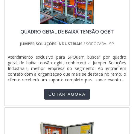
QUADRO GERAL DE BAIXA TENSÃO QGBT
JUMPER SOLUÇÕES INDUSTRIAIS
/ SOROCABA - SP
Atendimento exclusivo para SPQuem buscar por quadro
geral de baixa tensão qgbt, conhecerá a Jumper Soluções
Industriais, melhor empresa do segmento. Ao entrar em
contato com a organização que mais se destaca no ramo, o
cliente receberá um suporte completo para sanar eventuais
dúvidas sobre o produto a ser adquirido.Quando o quesito é
quadro geral de baixa tensão qgbt, com a Jumper Soluções
COTAR AGORA
Industriais o cliente obterá assertividade e diversas opções
de pagamento disponíveis.DIFERENCIAIS IMPORTANTES DE
QUADRO GERAL DE BAIXA TENSÃO QGBTA Jumper
Soluções Industriais objetiva seus recursos em proporcionar
para os parceiros uma estrutura com escritório de alta
qualidade onde são realizadas as atividades e equipamentos
de última geração, tudo isso para oferecer quadro geral de