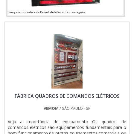
QUALIDADE NO SEGMENTOApenas na Jumper Soluções
Industriais é possível encontrar o que há de melhor em
Imagem ilustrativa de Painel eletrônico de mensagens
montagem de quadros elétricos. São diversas opções de
itens oferecidos, como painel de comando elétrico e quadro
elétrico industrial.Isso se deve ao fato de ser uma empresa
altamente qualificada e comprometida com seus serviços,
padrões possíveis por contar com escritório de alta
qualidade onde são realizadas as atividades e departamento
técnico de engenharia e projetos com capacidade para
atender diversos tipos de serviços.Todos esses fatores,
agregados a uma equipe multidisciplinar de consultores
associados e profissionais qualificados, comprovam sua
essência de trazer o melhor para todos os clientes....
FÁBRICA QUADROS DE COMANDOS ELÉTRICOS
VEMOM
/ SÃO PAULO - SP
Veja a importância do equipamento Os quadros de
comandos elétricos são equipamentos fundamentais para o
bom funcionamento de outros equipamentos comerciais ou