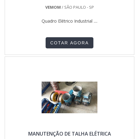
confiança e serviços de qualidade. Alguns desses motivos
são: Equipe multidisciplinar de consultores associados;
VEMOM
/ SÃO PAULO - SP
Profissionais com vasta experiência na área de atuação;
Pagamento acessível; Consultoria para elaboração de
Quadro Elétrico Industrial ....
projetos elétricos de máquinas e equipamentos industriais;
Matéria-prima de excelente qualidade; Equipamentos de
última geração. A EMPRESA ESPECIALISTA DO
SEGMENTOApenas na Sonatech Soluções Industriais
COTAR AGORA
existem as melhores variedades no segmento quando o
assunto for fabricante de painel elétrico. São diversas
opções de itens oferecidos, como conserto de ponte rolante
e equipamentos para elevação de cargas.É uma empresa
responsável e comprometida com seus serviços, conquistas
adquiridas porque investiu em uma estrutura que hoje conta
com escritório de alta qualidade onde são realizadas as
atividades e matéria-prima de excelente qualidade. Tudo
isso, somado a uma equipe multidisciplinar de consultores
associados e colaboradores eficientes, garante a melhor
experiência para os clientes com qualidade.
MANUTENÇÃO DE TALHA ELÉTRICA