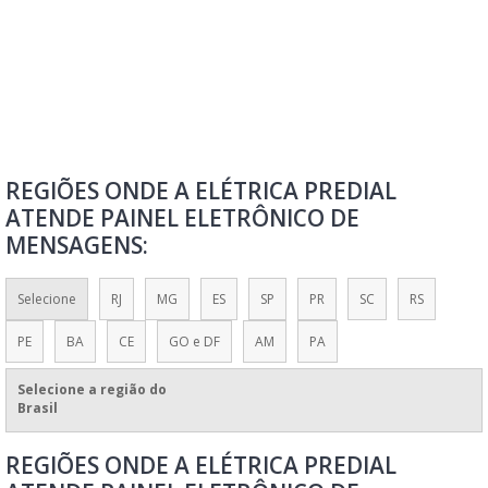
PAINEL ELETRÔNICO DIGITAL LED
PAINEL ELETRÔNICO DIGITAL PARA PROPAGANDA
PAINEL ELETRÔNICO FILA
PAINEL ELETRÔNICO FILA ÚNICA
PAINEL ELETRÔNICO INDICADOR DE SATISFAÇÃO
REGIÕES ONDE A ELÉTRICA PREDIAL
PAINEL ELETRÔNICO INTELIGENTE
ATENDE PAINEL ELETRÔNICO DE
PAINEL ELETRÔNICO LED
MENSAGENS:
PAINEL ELETRÔNICO LED PARA PUBLICIDADE
PAINEL ELETRÔNICO LED PREÇO
Selecione
RJ
MG
ES
SP
PR
SC
RS
PAINEL ELETRÔNICO LETREIRO LUMINOSO LED
PE
BA
CE
GO e DF
AM
PA
PAINEL ELETRÔNICO MÓVEL DE CARRETA
Selecione a região do
PAINEL ELETRÔNICO NCM
Brasil
PAINEL ELETRÔNICO NUMÉRICO PARA ORIENTAÇÃO DE FILAS
REGIÕES ONDE A ELÉTRICA PREDIAL
PAINEL ELETRÔNICO PARA POSTO DE COMBUSTÍVEL