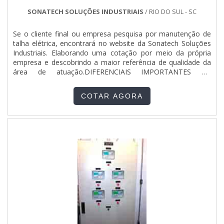
SONATECH SOLUÇÕES INDUSTRIAIS
/ RIO DO SUL - SC
Se o cliente final ou empresa pesquisa por manutenção de
talha elétrica, encontrará no website da Sonatech Soluções
Industriais. Elaborando uma cotação por meio da própria
empresa e descobrindo a maior referência de qualidade da
área de atuação.DIFERENCIAIS IMPORTANTES DE
MANUTENÇÃO DE TALHA ELÉTRICAQuem pesquisa na
internet por manutenção de talha elétrica em uma empresa
COTAR AGORA
altamente qualificada, vai até o site da Sonatech Soluções
Industriais. É possível encontrar equipamentos de transporte
e movimentação de cargas e equipamentos para elevação
de cargas, garantindo o que há de melhor na
atualidade.Ainda com uma visão analítica sobre manutenção
de talha elétrica, sempre deve-se buscar uma empresa que
tenha produtos e serviços com ótima qualidade e excelente
custo-benefício, características simples, mas que mostram o
comprometimento da empresa com seus clientes.É
importante lembrar que o serviço deve sempre ser prestado
por empresas especializadas no segmento. Esse tipo de
cuidado ajuda a garantir a qualidade e assertividade do
serviço, além de evitar prejuízos com imprevistos e
execuções mal elaboradas. Assim, é possível poupar gastos