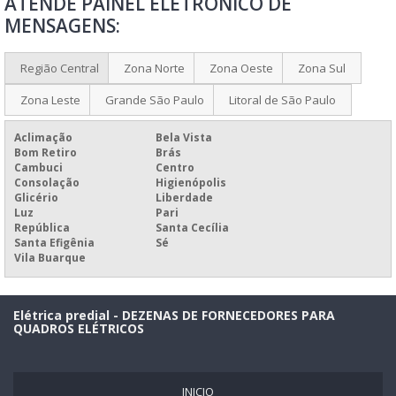
ATENDE PAINEL ELETRÔNICO DE
PAINEL ELETRÔNICO PARA PROPAGANDA
MENSAGENS:
PAINEL ELETRÔNICO PARA PROPAGANDA PREÇO
PAINEL ELETRÔNICO PARA QUEIMADOR DE PALHA
Região Central
Zona Norte
Zona Oeste
Zona Sul
PAINEL ELETRÔNICO PREÇO
Zona Leste
Grande São Paulo
Litoral de São Paulo
PAINEL MULTILINHAS ELETRÔNICO
Aclimação
Bela Vista
PLACAR ELETRÔNICO ESPORTIVO PREÇO
Bom Retiro
Brás
Cambuci
Centro
PREÇO DE PAINEL ELETRÔNICO DE MENSAGEM
Consolação
Higienópolis
Glicério
Liberdade
PAINEL ELÉTRICO INDUSTRIAL COMPLETO
Luz
Pari
República
Santa Cecília
Santa Efigênia
Sé
Vila Buarque
Elétrica predial - DEZENAS DE FORNECEDORES PARA
QUADROS ELÉTRICOS
INICIO