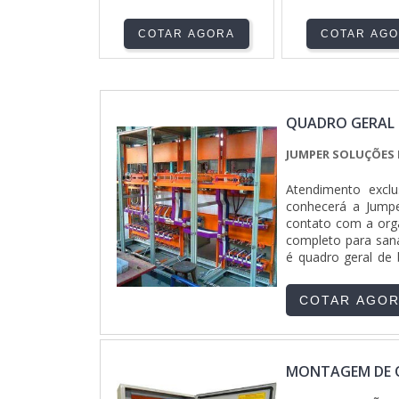
COTAR AGORA
COTAR AG
QUADRO GERAL 
JUMPER SOLUÇÕES 
Atendimento excl
conhecerá a Jumpe
contato com a org
completo para sana
é quadro geral de 
assertividade e d
DE QUADRO GERAL 
COTAR AGO
recursos em propor
onde são realizad
oferecer quadro ge
uma companhia dem
MONTAGEM DE 
A Jumper Soluções 
Atendimento person