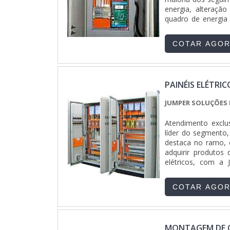
energia, alteraçã
quadro de energia
seu empreendimento.
COTAR AGO
PAINÉIS ELÉTRIC
JUMPER SOLUÇÕES 
Atendimento exclu
líder do segmento,
destaca no ramo, o
adquirir produtos
elétricos, com a 
suporte via What
Industriais objeti
COTAR AGO
de alta qualidade 
e projetos com ca
oferecer painéis e
uma companhia dem
MONTAGEM DE Q