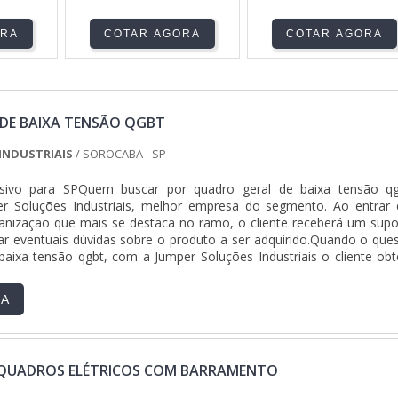
ORA
COTAR AGORA
COTAR AGORA
DE BAIXA TENSÃO QGBT
INDUSTRIAIS
/ SOROCABA - SP
usivo para SPQuem buscar por quadro geral de baixa tensão qg
r Soluções Industriais, melhor empresa do segmento. Ao entrar
anização que mais se destaca no ramo, o cliente receberá um supo
r eventuais dúvidas sobre o produto a ser adquirido.Quando o ques
baixa tensão qgbt, com a Jumper Soluções Industriais o cliente obt
iversas opções de pagamento disponíveis.DIFERENCIAIS IMPORTAN
DE BAIXA TENSÃO QGBTA Jumper Soluções Industriais objetiva s
RA
cionar para os parceiros uma estrutura com escritório de alta qualid
as as atividades e equipamentos de última geração, tudo isso p
ral de baixa tensão qgbt com precisão.Há muitas maneiras eficientes
onstrar competência, excelência e destaque em sua área de atuaç
QUADROS ELÉTRICOS COM BARRAMENTO
Industriais se mostra referência por ter: Colaboradores eficient
alizado; Preço justo; Cursos NR10, NR35, ASO E SEP ministrados p