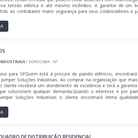
o na tensão elétrica e até mesmo incêndios. A garantia de um 
 trás ao contratante maior segurança para seus colaboradores e p
 Veja al....
RA
OS
INDUSTRIAIS
/ SOROCABA - SP
sivo para SPQuem está à procura de painéis elétricos, encontrará
 Jumper Soluções Industriais. Ao comprar na organização que mais
 cliente receberá um atendimento de excelência e terá a garantia
 que solucionem qualquer demanda.Quando o interesse é por pain
Jumper Soluções Industriais o cliente encontrará ótima qualidad
sApp.ALGUNS DETALHES SOBRE PAINÉIS ELÉTRICOSA Jumper Soluç
va seus recursos em oferecer aos parceiros uma estrutura com escritó
RA
onde são realizadas as atividades e departamento técnico de engenha
pacidade para atender diversos tipos de serviços, tudo isso p
létricos com excelente custo-benefício.Há muitas maneiras eficientes
onstrar competência, excelência e destaque em sua área de atuaç
UADRO DE DISTRIBUIÇÃO RESIDENCIAL