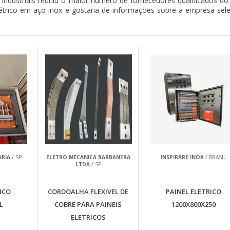
Industriais reuniu o maior número de fornecedores qualificados do
elétrico em aço inox e gostaria de informações sobre a empresa sel
RIA
/ SP
ELETRO MECANICA BARBANERA
INSPIRARE INOX
/ BRASIL
LTDA
/ SP
ICO
CORDOALHA FLEXIVEL DE
PAINEL ELETRICO
L
COBRE PARA PAINEIS
1200X800X250
ELETRICOS