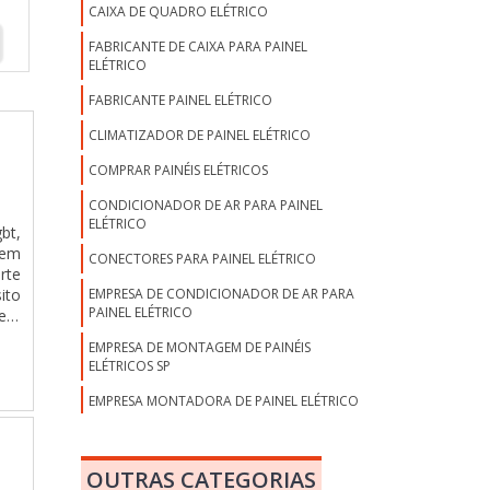
CAIXA DE QUADRO ELÉTRICO
FABRICANTE DE CAIXA PARA PAINEL
ELÉTRICO
FABRICANTE PAINEL ELÉTRICO
CLIMATIZADOR DE PAINEL ELÉTRICO
COMPRAR PAINÉIS ELÉTRICOS
CONDICIONADOR DE AR PARA PAINEL
ELÉTRICO
bt,
 em
CONECTORES PARA PAINEL ELÉTRICO
rte
EMPRESA DE CONDICIONADOR DE AR PARA
ito
PAINEL ELÉTRICO
erá
TES
EMPRESA DE MONTAGEM DE PAINÉIS
eus
ELÉTRICOS SP
ade
ara
EMPRESA MONTADORA DE PAINEL ELÉTRICO
 de
EMPRESAS DE MONTAGENS DE PAINÉIS
ão.
ELÉTRICOS
es;
OUTRAS CATEGORIAS
ara
EMPRESAS DE PAINÉIS ELÉTRICOS