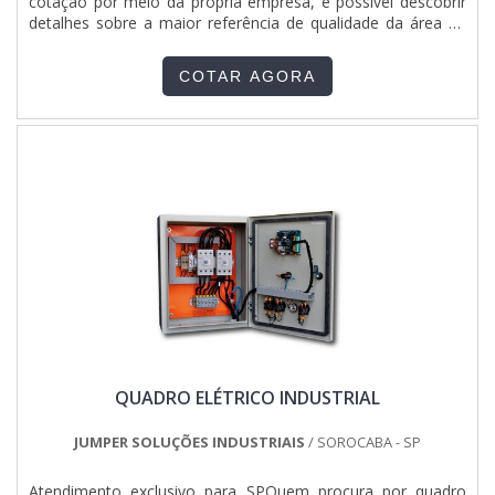
cotação por meio da própria empresa, é possível descobrir
detalhes sobre a maior referência de qualidade da área de
atuação.Quando a procura é por quadro elétrico industrial,
com os colaboradores da Pégaso Soluções Elétricas
COTAR AGORA
alcançará assertividade com soluções para fa...
QUADRO ELÉTRICO INDUSTRIAL
JUMPER SOLUÇÕES INDUSTRIAIS
/ SOROCABA - SP
Atendimento exclusivo para SPQuem procura por quadro