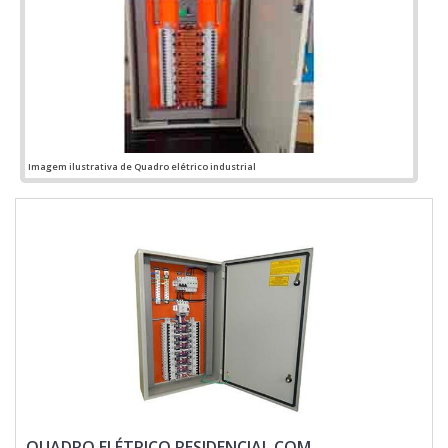
tornado destaque quando pensamos em uma empresa que
entrega confiança e produtos de qualidade. Alguns desses
motivos são: Atendimento personalizado; Profissionais com
vasta experiência na área de atuação; Diversas opções de
pagamento disponíveis; Excelente custo-benefício; Sede
com departamento técnico de engenharia e projetos com
capacidade para atender diversos tipos de serviços;
Equipamentos de última geração. QUALIDADE
COMPROVADA NO SEGMENTOSomente na Jumper
Imagem ilustrativa de Quadro elétrico industrial
Soluções Industriais existem as melhores condições para
quem deseja achar o que precisa para quadro elétrico
industrial. Líder em qualidade, a empresa oferece uma
variedade de itens como qgbt elétrica e quadro elétrico
industrial.É reconhecida por ser uma empresa comprometida
com seus serviços e que preza pela segurança, qualificações
possíveis pelo fato de possuir escritório de alta qualidade
onde são realizadas as atividades e sede em localização
privilegiada no estado de São Paulo.Tudo isso, somado à
performance de uma equipe multidisciplinar de consultores
associados e colaboradores eficientes, fecha o ciclo de
entrega com excelência para toda a carteira de clientes....
QUADRO ELÉTRICO RESIDENCIAL COM