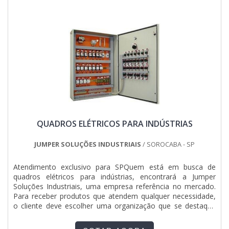
busca investir nos melhores profissionais do mercado, e em
técnico. De certa forma, tem como característica da
instalações modernas, garantindo assim, confiabilidade e
empregabilidade, controlar e distribuir a energia elétrica e
boa cotação no mercado. A Jumper Soluções Industriais é
evitar curtos circuitos que podem causar graves acidentes e
uma empresa que tem sido preferência no segmento pela
ainda comprometer a produção e tarefas do local, padrões
idoneidade em tudo que faz, o que comprova sua essência
que compõem a marca registrada tornando o uso
de trazer o melhor para os parceiros.
indispensável na atualidade.Instalação de quadro e painel
elétrico da melhor qualidade só é possível encontrar na
Total Quadros e Painéis Ltda, já que a empresa oferece
diversas vantagens e benefícios para todos os clientes e
colaboradores, entre eles:Evita a parada de produção
causada por problemas na instalação elétrica;Viabiliza a
realização de tarefas complexas e garante o alto grau de
QUADROS ELÉTRICOS PARA INDÚSTRIAS
continuidade da atividade com a máxima precisão;Maior
disponibilidade das máquinas;Aprimoramento de
processos.INSTALAÇÃO DE PAINEL ELÉTRICO COM A
JUMPER SOLUÇÕES INDUSTRIAIS
/ SOROCABA - SP
MELHOR QUALIDADENa Total Quadros e Painéis Ltda
existe as melhores condições para garantir qualidade para
Atendimento exclusivo para SPQuem está em busca de
montagem de quadros e painéis elétricos. É sempre a opção
quadros elétricos para indústrias, encontrará a Jumper
mais confiável, disponibilizando itens como montagem de
Soluções Industriais, uma empresa referência no mercado.
painel elétrico com aprimoramento de processos. Além
Para receber produtos que atendem qualquer necessidade,
disso, a empresa ainda oferece produtos de primeira linha e
o cliente deve escolher uma organização que se destaque
produtos de primeira linha..
por um bom suporte pré-venda e tenha ampla experiência
no ramo.DIFERENCIAIS IMPORTANTES DE QUADROS