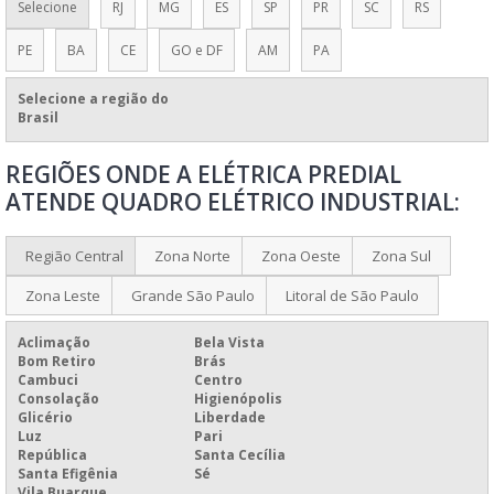
Selecione
RJ
MG
ES
SP
PR
SC
RS
QUADRO ELÉTRICO FOTOVOLTAICO
PE
BA
CE
GO e DF
AM
PA
QUADRO GERAL DE DISTRIBUIÇÃO DE FORÇA
REFORMA DE QUADRO ELÉTRICO
Selecione a região do
Brasil
VALOR DE QUADRO ELÉTRICO
REGIÕES ONDE A ELÉTRICA PREDIAL
VENDA DE QUADROS E PAINÉIS
ATENDE QUADRO ELÉTRICO INDUSTRIAL:
VENDA DE QUADROS E PAINÉIS ELÉTRICOS
MANUTENÇÃO ELÉTRICA PREDIAL E INDUSTRIAL
Região Central
Zona Norte
Zona Oeste
Zona Sul
MANUTENÇÃO ELÉTRICA PREDIAL
Zona Leste
Grande São Paulo
Litoral de São Paulo
FABRICAÇÃO DE QUADROS ELÉTRICOS
Aclimação
Bela Vista
FABRICANTE DE QUADROS ELÉTRICOS
Bom Retiro
Brás
Cambuci
Centro
MONTAGEM DE QUADRO DE DISJUNTORES
Consolação
Higienópolis
MONTAGEM DE QUADRO DE DISTRIBUIÇÃO
Glicério
Liberdade
Luz
Pari
MONTAGEM DE QUADRO DE DISTRIBUIÇÃO BIFÁSICO
República
Santa Cecília
Santa Efigênia
Sé
MONTAGEM DE QUADRO ELÉTRICO MONOFÁSICO
Vila Buarque