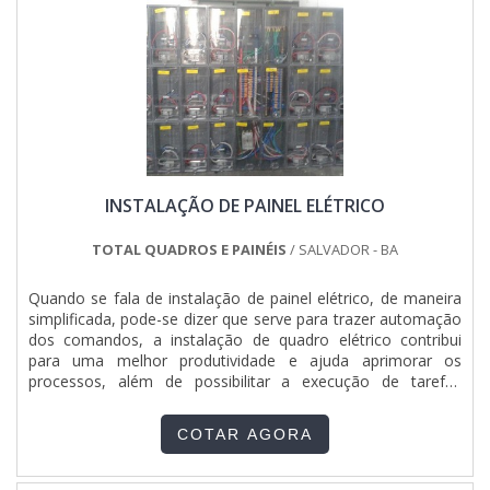
com capacidade para atender diversos tipos de serviços,
tudo para garantir quadros elétricos para obras com ótima
qualidade.Há muitas maneiras eficientes de uma companhia
demonstrar competência, excelência e destaque em sua
área de atuação. A Jumper Soluções Industriais se mostra
referência por ter: Colaboradores eficientes; Atendimento
personalizado; Preço justo; Cursos NR10, NR35, ASO E SEP
ministrados para toda a equipe.Ainda focando na qualidade
em quadros elétricos para obras, é importante buscar uma
INSTALAÇÃO DE PAINEL ELÉTRICO
empresa que tenha produtos e serviços com ótima
qualidade e proteção, detalhes primordiais que são deixados
de lado por muitas empresas que não focam na fidelização
TOTAL QUADROS E PAINÉIS
/ SALVADOR - BA
do cliente.É por esta razão que a Jumper Soluções Industriais
é uma empresa que preza pela segurança quando tratamos
Quando se fala de instalação de painel elétrico, de maneira
do segmento de montagens eletromecânicas e instalações
simplificada, pode-se dizer que serve para trazer automação
elétricas. O foco é entregar o que há de melhor para fidelizar
dos comandos, a instalação de quadro elétrico contribui
os clientes.QUALIDADES E PONTOS FORTES DA
para uma melhor produtividade e ajuda aprimorar os
EMPRESASomente na Jumper Soluções Industriais sempre
processos, além de possibilitar a execução de tarefas
tem a solução mais buscada na área de montagens
complexas ou garantir que as máquinas de uma empresa ou
eletromecânicas e instalações elétricas. É possível encontrar
indústria sejam alimentadas corretamente com energia
uma grande variedade no portfólio, como painel de
COTAR AGORA
elétrica. O PRODUTO GARANTE UMA SÉRIE DE
comando elétrico e painéis clp com ótima qualidade e
BENEFÍCIOSDescrevendo brevemente, é feito por um
proteção.Para uma maior satisfação dos clientes, a empresa
profissional da área elétrica, ou seja, um engenheiro ou