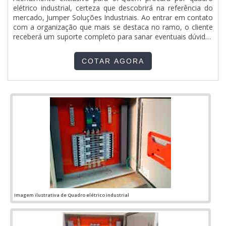
elétrico industrial, certeza que descobrirá na referência do
mercado, Jumper Soluções Industriais. Ao entrar em contato
com a organização que mais se destaca no ramo, o cliente
receberá um suporte completo para sanar eventuais dúvidas
sobre o produto a ser adquirido.OUTRAS INFORMAÇÕES
SOBRE QUADRO ELÉTRICO INDUSTRIALQuem está à
COTAR AGORA
procura de quadro elétrico industrial em uma empresa
inovadora, vai até o site da Jumper Soluções Industriais. É
possível encontrar painel de comando elétrico e painéis clp,
garantindo o melhor em tecnologia e desenvolvimento no
que gera resultado.Sem trocar o foco sobre quadro elétrico
industrial, na essência da empresa, a mesma deve prezar
pelos produtos e serviços com ótima qualidade e
assertividade, pontos importantes que ficam de fora no
planejamento de empresas que visam apenas o lucro,
deixando a desejar nos outros fatores.É importante lembrar
que o produto deve sempre ser adquirido com companhias
especializadas no segmento. Esse tipo de cuidado ajuda a
garantir a qualidade e durabilidade dos materiais, além de
evitar prejuízos com substituições frequentes de produtos
Imagem ilustrativa de Quadro elétrico industrial
que não cumprem com suas funções adequadamente.
Assim, é possível poupar gastos desnecessários.Existem
diversos motivos para a Jumper Soluções Industriais ter se