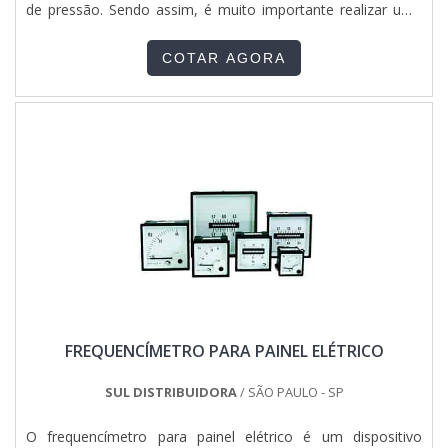
pagamento disponíveis; Excelente custo-benefício; Sede
de pressão. Sendo assim, é muito importante realizar uma
com departamento técnico de engenharia e projetos com
contratação segura. DETALHES FUNDAMENTAIS SOBRE O
capacidade para atender diversos tipos de serviços;
SERVIÇOUtilizadas para assegurar o abastecimento de vapor
Equipamentos de última geração. A EMPRESA ESPECIALISTA
COTAR AGORA
com pressão superior à atmosférica, as caldeiras são
DO SEGMENTOApenas na Jumper Soluções Industriais tem
equipamentos industriais instalados de forma estratégica.
o que há de melhor no ramo de quadros elétricos para
No entanto, por se tratar de um item de potencial risco, é
indústrias. Prezando pelo que há de mais moderno, traz
fundamental que inspeções e manutenções sejam feitas
inovações e variedades em quadro geral de baixa tensão e
periodicamente. Atualmente, a inspeção de segurança é um
painéis clp.Isso se deve ao fato de ser uma empresa
procedimento realizado com o intuito de identificar possíveis
inovadora e comprometida com seus serviços, conquistas
falhas no funcionamento da caldeira. Devido a isso, é de
adquiridas porque investiu em uma estrutura que hoje conta
extrema importância que apenas empresas de amplo
com escritório de alta qualidade onde são realizadas as
conhecimento no segmento sejam contratadas para realizar
atividades e estrutura suficiente para atender todas as
o serviço.Com relação ao procedimento, é realizada uma
demandas.Esses fatores, somados a um time
análise inicial para identificar as possíveis falhas do sistema,
multidisciplinar de consultores associados e profissionais
que possam comprometer não só o funcionamento do
com vasta experiência na área de atuação, garantem uma
equipamento, mas o bem estar de todos os que circulam
entrega de excelência de ponta a ponta.
pelo local. Na lista, a seguir, serão destacados os principais
acessórios
FREQUENCÍMETRO PARA PAINEL ELÉTRICO
vistoriados: Defletor; Tubulações; Queimadores; Válvulas de
segurança;Entre outros. EMPRESA RENOMADA EM
INSPEÇÕES NR 13Fundada em 1980, a Serv-Cal é referência
SUL DISTRIBUIDORA
/ SÃO PAULO - SP
nacional em serviços de montagem e inspeção de
segurança NR 13 em caldeiras. Solicite um orçamento, por
O frequencímetro para painel elétrico é um dispositivo
e-mail ou telefone, e descubra mais vantagens de contar