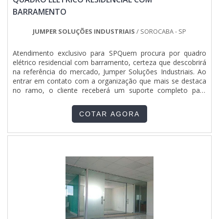
BARRAMENTO
JUMPER SOLUÇÕES INDUSTRIAIS
/ SOROCABA - SP
Atendimento exclusivo para SPQuem procura por quadro
elétrico residencial com barramento, certeza que descobrirá
na referência do mercado, Jumper Soluções Industriais. Ao
entrar em contato com a organização que mais se destaca
no ramo, o cliente receberá um suporte completo para
sanar eventuais dúvidas sobre o produto a ser
adquirido.MAIS SOBRE QUADRO ELÉTRICO RESIDENCIAL
COTAR AGORA
COM BARRAMENTOSe alguém pesquisar quadro elétrico
residencial com barramento em uma empresa que preza
pela segurança, descobre a Jumper Soluções Industriais.
Disponibilizando para os clientes painel de comando elétrico
e painéis clp, a companhia garante o que há de melhor na
atualidade.Discorrendo ainda sobre quadro elétrico
residencial com barramento, deve-se descartar empresas
que não tenham produtos e serviços com ótima qualidade e
proteção, detalhes primordiais que são deixados de lado por
muitas empresas que não focam na fidelização do cliente.É
importante lembrar que o produto deve sempre ser