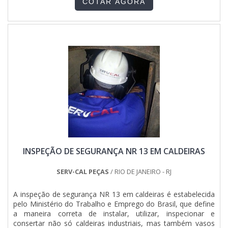
COTAR AGORA
ELÉTRICOS PARA INDÚSTRIASQuem quer achar quadros
elétricos para indústrias em uma empresa altamente
qualificada, depara com a Jumper Soluções Industriais.
Disponibilizando para os clientes quadro geral de baixa
tensão e painel de distribuição elétrica industrial, a
companhia oferece o que há de melhor em tecnologia ao
cliente.Ainda focando em quadros elétricos para indústrias,
na essência da empresa, a mesma deve prezar pelos
produtos e serviços com ótima qualidade e precisão,
detalhes que passam despercebidos em outras companhias
e podem gerar prejuízos futuros para os clientes.É
importante lembrar que o produto deve sempre ser
adquirido com companhias especializadas no segmento.
Esse tipo de cuidado ajuda a garantir a qualidade e
durabilidade dos materiais, além de evitar prejuízos com
INSPEÇÃO DE SEGURANÇA NR 13 EM CALDEIRAS
substituições frequentes de produtos que não cumprem
com suas funções adequadamente. Assim, é possível
poupar gastos desnecessários.Existem diversos motivos
SERV-CAL PEÇAS
/ RIO DE JANEIRO - RJ
para a Jumper Soluções Industriais ter se tornado destaque
quando pensamos em uma empresa que entrega confiança
A inspeção de segurança NR 13 em caldeiras é estabelecida
e produtos de qualidade. Alguns desses motivos são:
pelo Ministério do Trabalho e Emprego do Brasil, que define
Atendimento personalizado; Profissionais com vasta
a maneira correta de instalar, utilizar, inspecionar e
experiência na área de atuação; Diversas opções de
consertar não só caldeiras industriais, mas também vasos