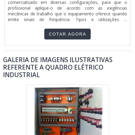
comercializado em diversas configurações, para que o
com essa empresa de amplo conhecimento no setor e que
profissional aplique-o de acordo com as exigências
ainda assegura condições especiais de pagamento! .
mecânicas de trabalho que o equipamento oferece quando
emite sinais de frequência. Tipos e utilizações O
frequencímetro da Instrumenti deve ser aplicado quando há
a necessidade de monitorar o trabalho de um equipamento
COTAR AGORA
industrial e até mesmo em situações de ajustes. Existem
inúmeros tipos....
GALERIA DE IMAGENS ILUSTRATIVAS
REFERENTE A QUADRO ELÉTRICO
INDUSTRIAL