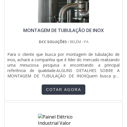
atividades e sede em localização privilegiada no estado de
garantir a correta instalação de peças que se constituem
São Paulo.Todos esses fatores, agregados a uma equipe
basicamente de um tanque fechado de grande proporção,
multidisciplinar de consultores associados e profissionais
que armazena algum tipo de líquido, o qual é ali aquecido
com vasta experiência na área de atuação, garantem o
para gerar um fluido vaporizado, que é utilizado em variados
sucesso de cada cliente de ponta a ponta.
processos e aplicações. Eis alguns destaques do serviço na
MONTAGEM DE TUBULAÇÃO DE INOX
lista abaixo:Rendimento térmico superior a 88%;Sistema
trocador de calor com três passes de gases;Construção
compacta e robusta;Rápida resposta térmica;Totalmente
DCC SOLUÇÕES
/ BELÉM - PA
isenta de refratários;Funcionamento
automático.MONTAGEM DE CALDEIRA A GÁS DE ALTA
Para o cliente que busca por montagem de tubulação de
QUALIDADESomente na Serv-Cal tem a solução ideal para
inox, achará a companhia que é líder do mercado realizando
industrial. Sempre de olho no mercado, traz novidades em
uma minuciosa pesquisa e encontrando a principal
itens como preço montagem de caldeira a gás em RJ
referência de qualidade.ALGUNS DETALHES SOBRE A
acessível totalmente isenta de refratário;. Mas não para por
MONTAGEM DE TUBULAÇÃO DE INOXQuem busca por
aí, aqui é possível contar com pagamento facilitado..
montagem de tubulação de inox em uma empresa
altamente qualificada, encontra na DCC Soluções. A
COTAR AGORA
empresa tem em seu escopo aterramento e SPDA e
montagem de sistemas elétricos e de automação,
oferecendo o que há de melhor no mercado para cada
cliente.Ainda focando na qualidade em montagem de
tubulação de inox, deve-se ter a exatidão em orçar com
empresas que prezam por produtos e serviços que tenham
ótima qualidade e proteção, pontos importantes que ficam