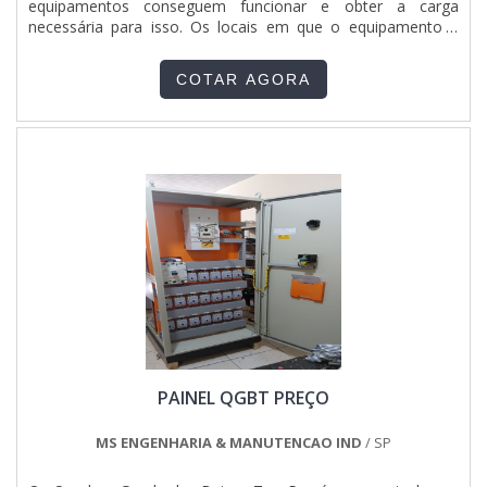
equipamentos conseguem funcionar e obter a carga
dentre diversas outras. Além de garantir serviços ágeis, a
necessária para isso. Os locais em que o equipamento é
empresa ainda oferece condições especiais de pagamento.
acoplado, podem variar entre seus espaços e proximidades.
Saiba mais entrando em contato!.
Quando trata-se de sistemas elétricos, é preciso tomar
COTAR AGORA
todos os cuidados necessários. O quadro de distribuição....
PAINEL QGBT PREÇO
MS ENGENHARIA & MANUTENCAO IND
/ SP