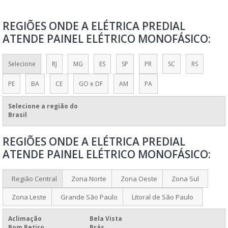
MONTAGEM DE PAINÉIS ELÉTRICOS SP
REGIÕES ONDE A ELÉTRICA PREDIAL
MONTAGEM DE PAINEL DE COMANDO ELÉTRICO
ATENDE PAINEL ELÉTRICO MONOFÁSICO:
MONTAGEM DE PAINEL ELÉTRICO RESIDENCIAL
MONTAGEM PAINEL ELÉTRICO
Selecione
RJ
MG
ES
SP
PR
SC
RS
MONTAR PAINEL ELÉTRICO RESIDÊNCIA
PE
BA
CE
GO e DF
AM
PA
PAINÉIS ELÉTRICOS CONFORME NR10
PAINÉIS ELÉTRICOS DE BAIXA E MÉDIA TENSÃO
Selecione a região do
Brasil
PAINÉIS ELÉTRICOS DE BAIXA TENSÃO
REGIÕES ONDE A ELÉTRICA PREDIAL
PAINEL COMANDO ELÉTRICO
ATENDE PAINEL ELÉTRICO MONOFÁSICO:
PAINEL DE COMANDO ELÉTRICO
PAINEL DE COMANDO ELÉTRICO PARA QUEIMADORES
Região Central
Zona Norte
Zona Oeste
Zona Sul
PAINEL DE COMANDO ELÉTRICO PREÇO
Zona Leste
Grande São Paulo
Litoral de São Paulo
PAINEL DE CONTROLE ELÉTRICO
Aclimação
Bela Vista
PAINEL ELÉTRICO
Bom Retiro
Brás