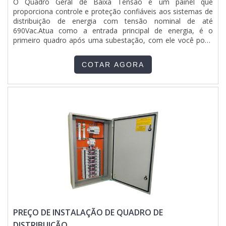
O Quadro Geral de Baixa Tensão é um painel que
proporciona controle e proteção con­fiáveis aos sistemas de
distribuição de energia com tensão nominal de até
690Vac.Atua como a entrada principal de energia, é o
primeiro quadro após uma subestação, com ele você pode
monitorar a demanda de energia consumida total ou
individualizada atras de medidores de ultima geração. O
COTAR AGORA
QGBT alimenta os principais sistemas elétricos de uma edifi­
cação, como painéis de serviços auxiliares, centro de
controle de motores (CCM), Quadros de Iluminação e
tomada (QDL/QDT), transformadores e painéis de
automação.
PREÇO DE INSTALAÇÃO DE QUADRO DE
DISTRIBUIÇÃO