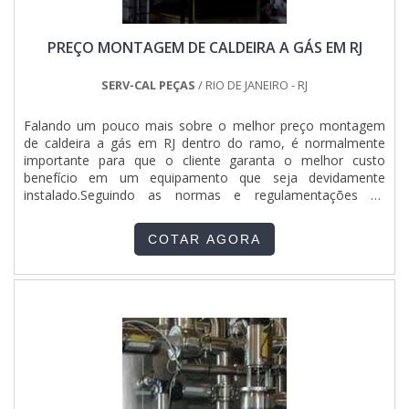
outros fatores.É importante lembrar que o serviço deve
sempre ser prestado por companhias especializadas no
PREÇO MONTAGEM DE CALDEIRA A GÁS EM RJ
segmento. Esse tipo de cuidado ajuda a garantir a qualidade
e assertividade do serviço, além de evitar prejuízos com
imprevistos e execuções mal elaboradas. Assim, é possível
SERV-CAL PEÇAS
/ RIO DE JANEIRO - RJ
poupar gastos desnecessários.Existem diversos motivos
para a Jumper Soluções Industriais ter se tornado destaque
Falando um pouco mais sobre o melhor preço montagem
quando pensamos em uma empresa que entrega confiança
de caldeira a gás em RJ dentro do ramo, é normalmente
e serviços de qualidade. Alguns desses motivos são:
importante para que o cliente garanta o melhor custo
Atendimento personalizado; Profissionais com vasta
benefício em um equipamento que seja devidamente
experiência na área de atuação; Diversas opções de
instalado.Seguindo as normas e regulamentações de
pagamento disponíveis; Excelente custo-benefício; Sede
segurança, obrigatórias para o setor ou garantir que o
com departamento técnico de engenharia e projetos com
maquinário seja montado em local certo, a fim de
capacidade para atender diversos tipos de serviços;
COTAR AGORA
proporcionar mais agilidade nos processos produtivos. MAIS
Equipamentos de última geração. REFERÊNCIA DE
INFORMAÇÕES RELEVANTES SOBRE O SERVIÇOColocando
QUALIDADE NO SEGMENTOSomente na Jumper Soluções
de forma resumida, é feito uma série de procedimentos, que
Industriais existem as melhores condições para quem deseja
são aplicados de acordo com o tipo de caldeira, que pode
achar o que precisa para preço de instalação de quadro de
ser tanto de pequeno quanto de grande porte. Por
distribuição. É possível encontrar uma grande variedade no
necessitarem ser submetidas a alta pressão, antes da
portfólio, como painel de comando elétrico e quadro elétrico
montagem propriamente dita, é elaborado um projeto que
industrial.É uma empresa inovadora e comprometida com
determina o local mais apropriado para a instalação, que
seus serviços, características possíveis pelo fato de ter
deve ser sempre um ambiente exclusivo para elas.Esse
escritório de alta qualidade onde são realizadas as
produto tem como marca da necessidade na rotina diária,