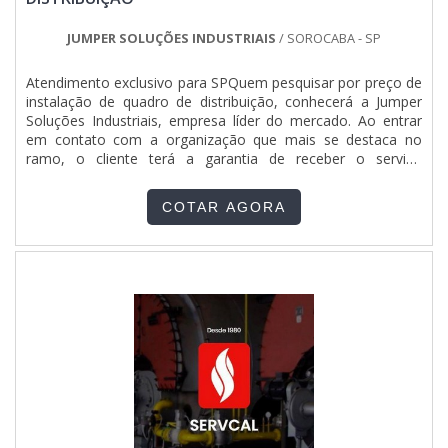
JUMPER SOLUÇÕES INDUSTRIAIS
/ SOROCABA - SP
Atendimento exclusivo para SPQuem pesquisar por preço de
instalação de quadro de distribuição, conhecerá a Jumper
Soluções Industriais, empresa líder do mercado. Ao entrar
em contato com a organização que mais se destaca no
ramo, o cliente terá a garantia de receber o serviço
adequado para cada necessidade, além de contar com o
suporte de uma equipe pronta para sanar qualquer
COTAR AGORA
dúvida.MAIS SOBRE PREÇO DE INSTALAÇÃO DE QUADRO
DE DISTRIBUIÇÃOQuem procura por preço de instalação de
quadro de distribuição em uma empresa inovadora, depara
com a Jumper Soluções Industriais. Com grande expressão
de mercado quando o assunto é painel de comando elétrico
e painel de distribuição elétrica industrial, a companhia
disponibiliza tudo o que há de mais moderno para garantir a
qualidade final aos clientes.Sem perder o foco em preço de
instalação de quadro de distribuição, deve-se ter a exatidão
em orçar com empresas que prezam por produtos e
serviços que tenham ótima qualidade e precisão, pontos
importantes que ficam de fora no planejamento de
empresas que visam apenas o lucro, deixando a desejar nos