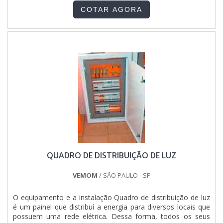
REALIZAÇÃO DO SERVIÇOComposta por diversos
COTAR AGORA
acessórios de suma importância, como a fornalha e a
grelha, a caldeira a lenha é um equipamento que tem como
escopo de empregabilidade a produção de vapor mediante
ao aquecimento da água. Sendo assim, é de suma
importância a compra de um item de alta qualidade. Em
síntese, o serviço é realizado com o intuito de assegurar a
plena eficiência na distribuição do vapor para diversas
máquinas. Devido a isso, é fundamental a contratação de
uma empresa que atue com foco total na satisfação dos
clientes, oferecendo soluções de altíssima qualidade por um
preço justo e acessível. De forma breve e resumida, a
instalação é feita a partir de uma análise primária, que irá
identificar o melhor local para a disposição do equipamento.
Nesse momento, também devem ser estabelecidas as
medidas de segurança tanto relacionadas à saúde dos
QUADRO DE DISTRIBUIÇÃO DE LUZ
colaboradores quanto à preservação do meio ambiente.
Ademais, a contratação deve assegurar: Cumprimeto das
regras vigentes;Profissionais certificados para o
VEMOM
/ SÃO PAULO - SP
serviço;Ótima relação custo-benefício; Entre outras
vantagens. ALTA EFICIÊNCIA EM MONTAGEM DE
O equipamento e a instalação Quadro de distribuição de luz
CALDEIRAS A LENHAAtendendo demandas de todo o Brasil,
é um painel que distribuí a energia para diversos locais que
a Serv-Cal é referência na instalação não só de caldeiras a
possuem uma rede elétrica. Dessa forma, todos os seus
lenha, mas também a gás, flamotubulares, aquatubulares,