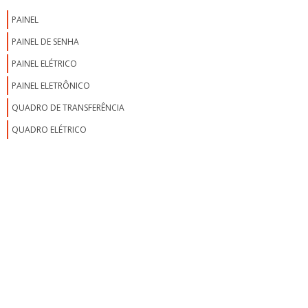
FABRICANTE DE CONDICIONADOR DE AR PARA PAINEL ELÉTRICO
PAINEL
FABRICANTE DE PAINEL ELÉTRICO
PAINEL DE SENHA
FABRICANTES DE PAINÉIS ELÉTRICOS SP
PAINEL ELÉTRICO
FREQUENCÍMETRO PARA PAINEL ELÉTRICO
PAINEL ELETRÔNICO
GABINETE PARA PAINEL ELÉTRICO
QUADRO DE TRANSFERÊNCIA
MANUTENÇÃO DE PAINÉIS ELÉTRICOS
QUADRO ELÉTRICO
MANUTENÇÃO EM COMANDOS ELÉTRICOS
MANUTENÇÃO EM PAINEIS ELÉTRICOS
MANUTENÇÃO EM PAINÉIS ELÉTRICOS INDUSTRIAIS
MANUTENÇÃO PREVENTIVA EM PAINÉIS ELÉTRICOS
MONTADOR DE PAINÉIS ELÉTRICOS
MONTADORAS DE PAINÉIS ELÉTRICOS
MONTAGEM DE PAINÉIS ELÉTRICOS
MONTAGEM DE PAINÉIS ELÉTRICOS INDUSTRIAIS