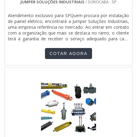
clientes. INSTALAÇÃO DE CALDEIRAS A VAPOR COM ALTA
JUMPER SOLUÇÕES INDUSTRIAIS
/ SOROCABA - SP
QUALIDADESomente na Serv-Cal existe as melhores
condições para garantir qualidade para industrial. É sempre a
Atendimento exclusivo para SPQuem procura por instalação
opção mais confiável, disponibilizando serviços como
de painel elétrico, encontrará a Jumper Soluções Industriais,
montagem de caldeiras a vapor com consumo de
uma empresa referência no mercado. Ao entrar em contato
combustível baixo..
com a organização que mais se destaca no ramo, o cliente
terá a garantia de receber o serviço adequado para cada
necessidade, além de contar com o suporte de uma equipe
pronta para sanar qualquer dúvida.MAIS SOBRE
COTAR AGORA
INSTALAÇÃO DE PAINEL ELÉTRICOQuem pesquisa na
internet por instalação de painel elétrico em uma empresa
responsável, consegue encontrar o site da Jumper Soluções
Industriais. Companhia especializada em qgbt elétrica e
painel de distribuição elétrica industrial que garante a
satisfação da venda à entrega final, com foco total na
qualidade.Ainda tratando-se de instalação de painel elétrico,
na essência da empresa, a mesma deve prezar pelos
produtos e serviços com ótima qualidade e proteção,
pontos importantes que ficam de fora no planejamento de
empresas que visam apenas o lucro, deixando a desejar nos
outros fatores.É importante lembrar que o serviço deve
sempre ser prestado por companhias especializadas no
segmento. Esse tipo de cuidado ajuda a garantir a qualidade