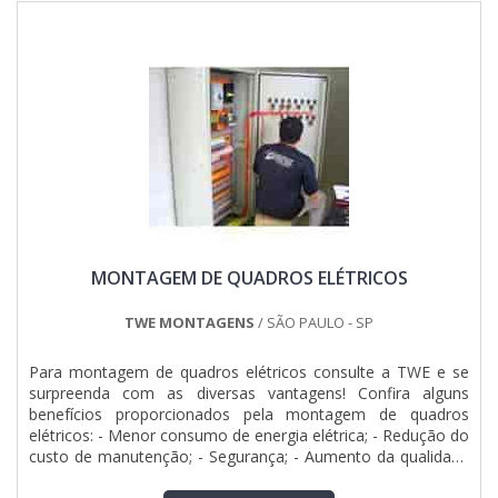
muitas maneiras eficientes de demonstrar competência e
excelência em sua área de atuação. A DCC Soluções foca
sua estratégia em produzir um estrutura para os parceiros
com: Escritório de alta qualidade onde são realizadas as
atividades; Tecnologia de ponta; Estrutura suficiente para
atender todas as demandas. Tudo para se certificar que se
tenha medidores de temperatura industrial com proteção.
Discorrendo ainda sobre medidor de temperatura industrial,
sempre deve-se buscar uma empresa que tenha produtos e
serviços com ótima qualidade e assertividade, características
simples, mas que mostram o comprometimento da
empresa com seus clientes.Tudo isso e muito mais são os
motivos pelos quais a DCC Soluções é inovadora quando se
MONTAGEM DE QUADROS ELÉTRICOS
trata de empresas do segmento de produtos e soluções
tecnológicas para projetos industriais, comerciais e
residenciais. A empresa busca o que há de melhor na
TWE MONTAGENS
/ SÃO PAULO - SP
atualidade para os clientes. Tem uma equipe com
especialistas dedicados que terão grande satisfação em
Para montagem de quadros elétricos consulte a TWE e se
melhor atender.QUALIDADES E PONTOS FORTES DA
surpreenda com as diversas vantagens! Confira alguns
EMPRESASomente na DCC Soluções existe variedade e
benefícios proporcionados pela montagem de quadros
qualidade quando o assunto for produtos e soluções
elétricos: - Menor consumo de energia elétrica; - Redução do
tecnológicas para projetos industriais, comerciais e
custo de manutenção; - Segurança; - Aumento da qualidade
residenciais. É possível encontrar itens variados com
nos processos. Indispensável em indústrias e instalações
tecnologia de ponta, como aterramento e SPDA e