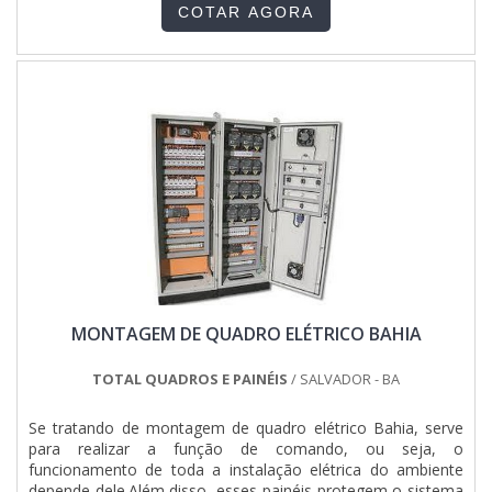
modernas de vários tipos, os quadros elétricos são
montagem de tubulações com ótima qualidade e excelente
COTAR AGORA
destinados a controlar o funcionamento de motores,
custo-benefício.Para uma maior satisfação dos clientes, a
acionar ....
empresa busca investir nos melhores profissionais do
mercado e em instalações modernas, garantindo assim a
sua confiança e boa cotação no mercado. A DCC Soluções é
uma empresa que tem sido apontada de forma positiva no
segmento pela seriedade e qualidade, que garantem a
melhor experiência de todos os clientes..
MONTAGEM DE QUADRO ELÉTRICO BAHIA
TOTAL QUADROS E PAINÉIS
/ SALVADOR - BA
Se tratando de montagem de quadro elétrico Bahia, serve
para realizar a função de comando, ou seja, o
funcionamento de toda a instalação elétrica do ambiente
depende dele.Além disso, esses painéis protegem o sistema