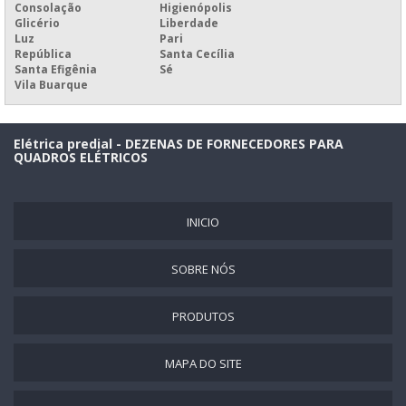
Consolação
Higienópolis
PAINEL ELÉTRICO AUTOPORTANTE
Glicério
Liberdade
Luz
Pari
PAINEL ELÉTRICO BIFÁSICO
República
Santa Cecília
Santa Efigênia
Sé
PAINEL ELÉTRICO CCM
Vila Buarque
PAINEL ELÉTRICO CLP
PAINEL ELÉTRICO COM BARRAMENTO
Elétrica predial - DEZENAS DE FORNECEDORES PARA
QUADROS ELÉTRICOS
PAINEL ELÉTRICO COM PORTA INTERNA
PAINEL ELÉTRICO COM TAMPA DE ACRÍLICO
INICIO
PAINEL ELÉTRICO DE BOMBA
PAINEL ELÉTRICO DE COMANDO
SOBRE NÓS
PAINEL ELÉTRICO DE ILUMINAÇÃO
PAINEL ELÉTRICO DE INOX
PRODUTOS
PAINEL ELÉTRICO DE PLÁSTICO
MAPA DO SITE
PAINEL ELÉTRICO DE POLICARBONATO
PAINEL ELÉTRICO EM AÇO INOX