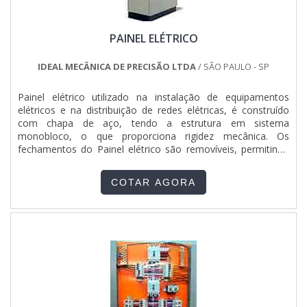
PAINEL ELÉTRICO
IDEAL MECÂNICA DE PRECISÃO LTDA
/ SÃO PAULO - SP
Painel elétrico utilizado na instalação de equipamentos
elétricos e na distribuição de redes elétricas, é construído
com chapa de aço, tendo a estrutura em sistema
monobloco, o que proporciona rigidez mecânica. Os
fechamentos do Painel elétrico são removíveis, permitindo
livre acesso por todos os lados, e a porta oferece a
possibilidade de abertura para a direita e para a esquerda,
COTAR AGORA
incluindo fecho tipo cremona. O Painel elétrico recebe
acabamen...