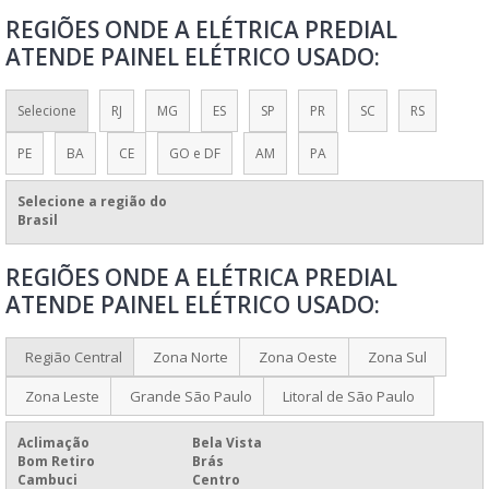
REGIÕES ONDE A ELÉTRICA PREDIAL
MONTAGEM DE PAINEL DE COMANDO ELÉTRICO
ATENDE PAINEL ELÉTRICO USADO:
MONTAGEM DE PAINEL ELÉTRICO RESIDENCIAL
MONTAGEM PAINEL ELÉTRICO
Selecione
RJ
MG
ES
SP
PR
SC
RS
MONTAR PAINEL ELÉTRICO RESIDÊNCIA
PE
BA
CE
GO e DF
AM
PA
PAINÉIS ELÉTRICOS CONFORME NR10
PAINÉIS ELÉTRICOS DE BAIXA E MÉDIA TENSÃO
Selecione a região do
Brasil
PAINÉIS ELÉTRICOS DE BAIXA TENSÃO
REGIÕES ONDE A ELÉTRICA PREDIAL
PAINEL COMANDO ELÉTRICO
ATENDE PAINEL ELÉTRICO USADO:
PAINEL DE COMANDO ELÉTRICO
PAINEL DE COMANDO ELÉTRICO PARA QUEIMADORES
Região Central
Zona Norte
Zona Oeste
Zona Sul
PAINEL DE COMANDO ELÉTRICO PREÇO
Zona Leste
Grande São Paulo
Litoral de São Paulo
PAINEL DE CONTROLE ELÉTRICO
Aclimação
Bela Vista
PAINEL ELÉTRICO
Bom Retiro
Brás
Cambuci
Centro
PAINEL ELÉTRICO A PROVA DE EXPLOSÃO