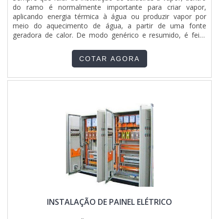
de quadros e painéis elétricos. É possível encontrar itens
do ramo é normalmente importante para criar vapor,
variados com tecnologia de ponta como montagem de
aplicando energia térmica à água ou produzir vapor por
quadro elétrico com total controle do sistema elétrico..
meio do aquecimento de água, a partir de uma fonte
geradora de calor. De modo genérico e resumido, é feito
por profissionais altamente qualificados e formados no
ramo. Segue na lista abaixo os detalhes sobre o
COTAR AGORA
serviço:Consumo de combustível é baixo;Funcionamento
automático;Alta qualidade e segurança.O SERVIÇO GARANTE
UMA SÉRIE DE BENEFÍCIOSPor conseguinte, tem como
característica da empregabilidade, alimentar máquinas como
autoclaves e reatores, nos mais diversos processos
industriais, para esterilização de equipamentos,
instrumentos ou detritos, e ainda em galvanoplastias,
sistemas de pintura, hospitais, hotéis, lavanderias, estufas,
dentre outros.Além de efetuar a passagem de gases de uma
forma segura e eficiente, padrões que compõem a marca
registrada tornando o uso indispensável na atualidade.Com
rótulo de líder no mercado e precursora no mercado,
qualificações possíveis pela empresa possuir sistema de
entrega próprio e serviços com alta qualidade onde,
agregando a uma equipe com profissionais certificados e
INSTALAÇÃO DE PAINEL ELÉTRICO
treinados no ramo e atendimento personalizado pós venda,
fecha todo o ciclo de entrega com excelência para todos os