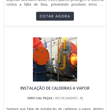
contra a falta de fase, prevenindo possíveis erros de
manobra e protegendo a aparelhagem ligada a ele de
queimar ou levar a energia elétrica a todos os circuitos e
COTAR AGORA
nele estão dispositivos de proteção, como os disjuntores. O
PRODUTO OFERECE DIVERSAS VANTAGENSDe modo
resumido, é feito com materiais resistentes e componentes
de qualidade. A prática cotidiana prova que o serviço tem
como marca da necessidade na rotina diária, auxiliar na
segurança no uso da eletricidade, sejam nas residências ou
nos mais variados ramos industriais e comerciais e controlar
o funcionamento de máquinas e equipamentos por meio de
chaves, inversores, entre outros.Montagem de quadro
elétrico com qualidade certificada só é possível encontrar na
Total Quadros e Painéis Ltda, já que a empresa oferece
diversos benefícios para os clientes, entre eles:Maior
segurança do bom funcionamento de todas as máquinas e
equipamentos de uma empresa;Proteção dos equipamentos
e máquinas de possíveis danos irreversíveis;Proteção do
INSTALAÇÃO DE CALDEIRAS A VAPOR
ambiente de riscos de acidentes com o sistema
elétrico;Total controle do sistema elétrico.A MELHOR
EMPRESA DE MONTAGEM DE QUADRO ELÉTRICO
SERV-CAL PEÇAS
/ RIO DE JANEIRO - RJ
BAHIAAqui na Total Quadros e Painéis Ltda existe as
melhores condições para garantir qualidade para montagem
Sempre que falar de instalação de caldeiras a vapor, dentro