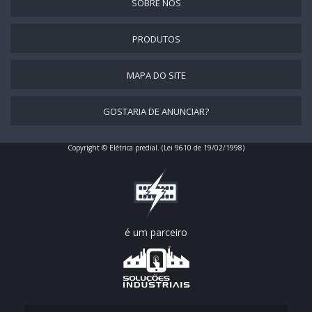
QUADRO ELÉTRICO MONTADO
SOBRE NÓS
MONTAGEM DE QUADRO DE DISTRIBUIÇÃO
PRODUTOS
MONTAGEM DE QUADROS ELÉTRICOS
MONTAGEM DE QUADRO ELÉTRICO TRIFÁSICO
MAPA DO SITE
MONTAGEM DE QUADROS DE COMANDO ELÉTRICO
GOSTARIA DE ANUNCIAR?
SERVIÇOS DE INSTALAÇÃO DE QUADRO ELÉTRICO
PREÇO DE INSTALAÇÃO DE QUADRO DE DISTRIBUIÇÃO
Copyright © Elétrica predial. (Lei 9610 de 19/02/1998)
INSTALAÇÃO DE QUADRO DE DISTRIBUIÇÃO BIFÁSICO
INSTALAÇÃO DE QUADRO DE DISTRIBUIÇÃO TRIFÁSICO
MONTAGEM DE QUADRO DE COMANDO
MONTAGEM DE QUADRO ELÉTRICO INDUSTRIAL
é um parceiro
MONTAGEM DE QUADRO ELÉTRICO BAHIA
EMPRESA DE MONTAGEM DE QUADROS ELÉTRICOS
MONTAGEM DE QUADRO ELÉTRICO RESIDENCIAL