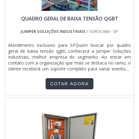
QUADRO GERAL DE BAIXA TENSÃO QGBT
JUMPER SOLUÇÕES INDUSTRIAIS
/ SOROCABA - SP
Atendimento exclusivo para SPQuem buscar por quadro
geral de baixa tensão qgbt, conhecerá a Jumper Soluções
Industriais, melhor empresa do segmento. Ao entrar em
contato com a organização que mais se destaca no ramo, o
cliente receberá um suporte completo para sanar eventuais
dúvidas sobre o produto a ser adquirido.Quando o quesito é
quadro geral de baixa tensão qgbt, com a Jumper Soluções
COTAR AGORA
Industriais o cliente obterá assertividade e diversas opções
de pagamento disponíveis.DIFERENCIAIS IMPORTANTES DE
QUADRO GERAL DE BAIXA TENSÃO QGBTA Jumper
Soluções Industriais objetiva seus recursos em proporcionar
para os parceiros uma estrutura com escritório de alta
qualidade onde são realizadas as atividades e equipamentos
de última geração, tudo isso para oferecer quadro geral de
baixa tensão qgbt com precisão.Há muitas maneiras
eficientes de uma companhia demonstrar competência,