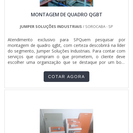
MONTAGEM DE QUADRO QGBT
JUMPER SOLUÇÕES INDUSTRIAIS
/ SOROCABA - SP
Atendimento exclusivo para SPQuem pesquisar por
montagem de quadro qgbt, com certeza descobrirá na líder
do segmento, Jumper Soluções Industriais. Para contar com
serviços que cumpram o que prometem, o cliente deve
escolher uma organização que se destaque por um bom
suporte técnico e tenha ampla experiência no ramo.Quando
o desejo é por montagem de quadro qgbt, com os
COTAR AGORA
profissionais da Jumper Soluções Industriais o cliente obterá
assertividade e o suporte de uma companhia com mais de
10 anos de experiência no segmento.MAIS INFORMAÇÕES
SOBRE MONTAGEM DE QUADRO QGBTA Jumper Soluções
Industriais foca seus esforços em produzir uma estrutura
aos clientes com escritório de alta qualidade onde são
realizadas as atividades e departamento técnico de
engenharia e projetos com capacidade para atender
diversos tipos de serviços, tudo para se certificar que se
tenha montagem de quadro qgbt com assertividade.Há