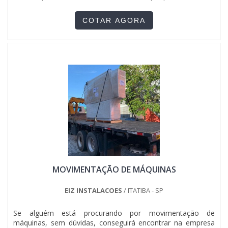
QUALIFICADA DO SEGMENTOApenas na Pégaso Soluções
quantidade impressionante de calor e vapor d'água em
Elétricas tem o que há de melhor no ramo de venda de
operação contínua, por isso possuem alto custo no
quadros e painéis elétricos. Sempre de olho no mercado,
COTAR AGORA
mercado. MAIS INFORMAÇÕES RELEVANTES SOBRE O
traz novidades em itens como painel de transferência
SERVIÇOÉ imprescindível a realização do serviço para que a
automática para geradores e quadro para sistema de
utilização de caldeiraria seja realizada adequadamente.
incêndio.É reconhecida por ser uma empresa comprometida
Colocando de forma simplista, é executado por profissionais
com seus serviços e uma organização responsável,
especializados com ampla competência técnica. Como se
qualificações possíveis pelo fato de a instituição possuir
trata de um equipamento em operação contínua, muitas
escritório de alta qualidade onde são realizadas as
vezes sem parada, as manutenções devem ser devidamente
atividades e estrutura suficiente para atender todas as
programadas para não causar prejuízos à produção. Além
demandas. Todos esses fatores, agregados a uma equipe
disso, o serviço
multidisciplinar de consultores associados e profissionais
garante:Segurança;Durabilidade;Eficiência;Entre outros.É
qualificados, garante a melhor experiência para os clientes
fundamental ressaltar que pode ser reconhecido por
com qualidade.
diferenciais que contemplam, proteger o investimento
realizado nesses equipamentos, já que é preciso assegurar a
realização da manutenção periódica indicada pelos
fabricantes e ter atenção a qualquer indício de falha que
MOVIMENTAÇÃO DE MÁQUINAS
possa comprometer o funcionamento das caldeiras e
realizar de modo adequado as atividades e procedimentos
sejam concluídos com sucesso.SERVIÇO DE MANUTENÇÃO
EIZ INSTALACOES
/ ITATIBA - SP
EM CALDEIRAS DE ALTA QUALIDADECom rótulo de líder no
mercado, conquistas adquiridas por que investiu em uma
Se alguém está procurando por movimentação de
estrutura que hoje conta com sistema de entrega próprio e
máquinas, sem dúvidas, conseguirá encontrar na empresa
serviços com alta qualidade, a Serv-Cal fecha todo o ciclo de