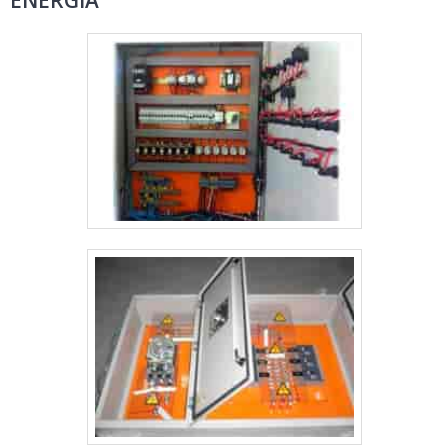
ENERGIA
despercebidos e podem gerar prejuízo futuros para os
uma empresa que tem despontado no mercado por toda
clientes.É importante lembrar que o produto deve sempre
seriedade e qualidade, o que garante a melhor experiência
ser adquirido com empresas especializadas no segmento.
de todos os clientes.
Esse tipo de cuidado ajuda a garantir a qualidade e
durabilidade dos materiais, além de evitar prejuízos com
substituições frequentes de produtos que não cumprem
com suas funções adequadamente. Assim, é possível
poupar gastos desnecessários.Existem diversos motivos
para a Pégaso Soluções Elétricas ter se tornado destaque
quando pensamos em uma empresa que entrega confiança
e serviços de qualidade. Alguns desses motivos são: Equipe
multidisciplinar de consultores associados; Profissionais
com vasta experiência na área de atuação; Equipe focada na
ética e aplicação das melhores práticas no mercado;
Escritório de alta qualidade onde são realizadas as
atividades; Matéria-prima de excelente qualidade;
Equipamentos de última geração. EFICIÊNCIA E QUALIDADE
COMPROVADASomente na Pégaso Soluções Elétricas tem a
solução ideal para empresas de quadros elétricos. Sempre
de olho no mercado, traz novidades em itens como quadro
de distribuição residencial montado e quadro para sistema
de incêndio.Isso se deve ao fato de ser uma empresa
comprometida com seus serviços e uma empresa que preza
pela segurança, padrões alcançados por conter escritório de