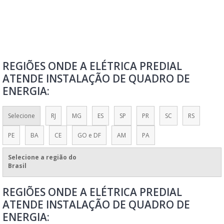
QUADRO DE COMANDO ELÉTRICO RESIDENCIAL
QUADRO DE CONTROLE
QUADRO DE DISTRIBUIÇÃO DE FORÇA E LUZ
QUADRO DE DISTRIBUIÇÃO DE LUZ
REGIÕES ONDE A ELÉTRICA PREDIAL
QUADRO DE DISTRIBUIÇÃO SIEMENS
ATENDE INSTALAÇÃO DE QUADRO DE
QUADRO DE ENERGIA
ENERGIA:
QUADRO ELÉTRICO
QUADRO ELÉTRICO FOTOVOLTAICO
Selecione
RJ
MG
ES
SP
PR
SC
RS
QUADRO GERAL DE DISTRIBUIÇÃO DE FORÇA
PE
BA
CE
GO e DF
AM
PA
REFORMA DE QUADRO ELÉTRICO
Selecione a região do
VALOR DE QUADRO ELÉTRICO
Brasil
VENDA DE QUADROS E PAINÉIS
REGIÕES ONDE A ELÉTRICA PREDIAL
VENDA DE QUADROS E PAINÉIS ELÉTRICOS
ATENDE INSTALAÇÃO DE QUADRO DE
MANUTENÇÃO ELÉTRICA PREDIAL E INDUSTRIAL
ENERGIA: