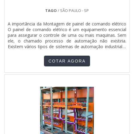
simples, mas que mostram o comprometimento da
empresa com seus clientes.Tudo isso que já foi explorado é
TAGO
/ SÃO PAULO - SP
a razão pela qual a Pégaso Soluções Elétricas é uma
empresa inovadora quando se explana o segmento de
A importância da Montagem de painel de comando elétrico
engenharia. O foco é oferecer sempre a qualidade final para
O painel de comando elétrico é um equipamento essencial
fidelização do cliente com parcerias duradouras.A MELHOR
para assegurar o controle de uma ou mais maquinas. Sem
EMPRESA NO SEGMENTONa Pégaso Soluções Elétricas tem
ele, o chamado processo de automação não existiria.
a solução ideal para engenharia. Prezando pelo que há de
Existem vários tipos de sistemas de automação industrial a
mais moderno, traz inovações e variedades em banco de
fim de atender diferentes exigências e demandas de
capacitores para correção de fator de potência e quadro
mercado. O que é automação? A automação é o processo
para sistema de incêndio com ótima qualidade e excelente
COTAR AGORA
de criar gerenciamento para processos dentro da industria,....
custo-benefício.Objetivam a satisfação dos clientes através
de um atendimento singular, por meio de profissionais
treinados e altamente qualificados. A Pégaso Soluções
Elétricas é uma empresa que tem feito a diferença no
mercado por toda seriedade e qualidade o que garante a
melhor experiência de todos os clientes.