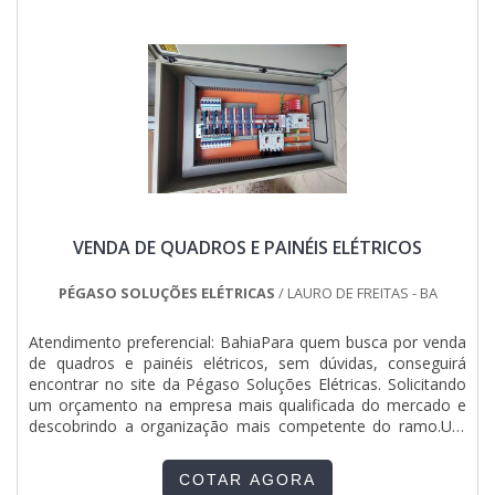
opções sempre estão à disposição quando se procura
soluções para montagens eletromecânicas e instalações
elétricas. Com foco na experiência dos clientes, oferece
itens variados como qgbt elétrica e quadro elétrico industrial
com ótima qualidade e proteção.A empresa conta com um
time de profissionais qualificados para o serviço, além de
investir em equipamentos modernos, que se ajustam a
qualquer necessidade. A Jumper Soluções Industriais é uma
empresa que tem sido apontada de forma positiva no
segmento pela seriedade e qualidade que fecha o ciclo de
entrega com excelência para cada cliente....
VENDA DE QUADROS E PAINÉIS ELÉTRICOS
PÉGASO SOLUÇÕES ELÉTRICAS
/ LAURO DE FREITAS - BA
Atendimento preferencial: BahiaPara quem busca por venda
de quadros e painéis elétricos, sem dúvidas, conseguirá
encontrar no site da Pégaso Soluções Elétricas. Solicitando
um orçamento na empresa mais qualificada do mercado e
descobrindo a organização mais competente do ramo.UM
POUCO MAIS SOBRE VENDA DE QUADROS E PAINÉIS
ELÉTRICOSQuem procura por venda de quadros e painéis
COTAR AGORA
elétricos em uma empresa altamente qualificada, acha a