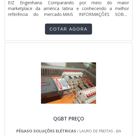
EIZ Engenharia. Comparando por meio do maior
entrega com excelência para todos os clientes. Contando
marketplace da américa latina e conhecendo a melhor
com profissionais qualificados e experientes, o
referência do mercado.MAIS INFORMAÇÕES SOBRE
empreendimento entende a necessidade de cada cliente,
MOVIMENTAÇÃO DE MÁQUINASQuem procura por
buscando a satisfação e confiança..
movimentação de máquinas em uma empresa altamente
COTAR AGORA
qualificada, vem até o site da EIZ Engenharia. A empresa
tem em seu escopo instalações pneumáticas e montagem
de instalação industrial, garantindo a satisfação da venda à
entrega final, com foco total na qualidade.Não obstante,
quando falamos em movimentação de máquinas, mais do
que visar apenas lucratividade, a companhia deve oferecer
produtos e serviços que tenham ótima qualidade e excelente
custo-benefício, pontos importantes que ficam de fora no
planejamento de empresas que visam apenas o lucro,
deixando a desejar nos outros fatores.Pensando na
importância da movimentação de equipamentos e máquinas
para o funcionamento de trabalhos, veja boas razões pelas
quais a EIZ Engenharia é a melhor opção quando pesquisar
por movimentação de máquinas:Equipe multidisciplinar de
consultores associados; Profissionais com vasta experiência
QGBT PREÇO
nas diversas áreas de atuação;Com mais de 15 anos de
experiência;Escritório de alta qualidade onde são realizadas
as atividades;Sala de treinamento com materiais
PÉGASO SOLUÇÕES ELÉTRICAS
/ LAURO DE FREITAS - BA
sofisticados para otimizar as entregas;Equipamentos de