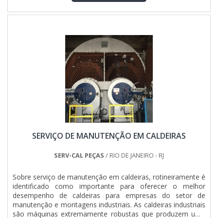
Pégaso Soluções Elétricas. É possível encontrar painel de
transferência automática para geradores e quadro geral de
luz e força, oferecendo sempre a melhor opção para o
cliente final.Ainda focando em venda de quadros e painéis
elétricos, deve-se descartar empresas que não tenham
produtos e serviços com ótima qualidade e proteção,
detalhes que passam despercebidos e podem gerar prejuízo
futuros para os clientes.É importante lembrar que o produto
deve sempre ser adquirido com empresas especializadas no
segmento. Esse tipo de cuidado ajuda a garantir a qualidade
e durabilidade dos materiais, além de evitar prejuízos com
substituições frequentes de produtos que não cumprem
com suas funções adequadamente. Assim, é possível
poupar gastos desnecessários.Existem diversos motivos
SERVIÇO DE MANUTENÇÃO EM CALDEIRAS
para a Pégaso Soluções Elétricas ter se tornado destaque
quando pensamos em uma empresa que entrega confiança
e serviços de qualidade. Alguns desses motivos são: Equipe
SERV-CAL PEÇAS
/ RIO DE JANEIRO - RJ
multidisciplinar de consultores associados; Profissionais
com vasta experiência na área de atuação; Equipe focada na
Sobre serviço de manutenção em caldeiras, rotineiramente é
ética e aplicação das melhores práticas no mercado;
identificado como importante para oferecer o melhor
Escritório de alta qualidade onde são realizadas as
desempenho de caldeiras para empresas do setor de
atividades; Matéria-prima de excelente qualidade;
manutenção e montagens industriais. As caldeiras industriais
Equipamentos de última geração. A EMPRESA MAIS
são máquinas extremamente robustas que produzem uma