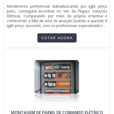
última geração para melhor atender os projetos de cada
Atendimento preferencial: BahiaBuscando por qgbt preço
empresa.A MELHOR EMPRESA DE MOVIMENTAÇÃO DE
justo, conseguirá encontrar no site da Pégaso Soluções
ITENSSomente na EIZ Engenharia é possível encontrar o que
Elétricas. Comparando por meio da própria empresa e
há de melhor no ramo de movimentação de máquinas. Com
conhecendo a líder da área de atuação.Quando a questão é
foco na experiência dos clientes, oferece itens variados
qgbt preço acessível, com os profissionais especializados da
como instalações pneumáticas e construção civil.Isso se
Pégaso Soluções Elétricas irá encontrar excelente custo-
deve ao fato de a empresa ser comprometida com os
benefício com soluções para fabricação de quadros e
serviços, segura e atenta, a fim de otimizar os processos,
COTAR AGORA
painéis elétricos.QGBT PREÇO JUSTO E ACESSÍVELA Pégaso
conquistas adquiridas porque investiu em uma estrutura que
Soluções Elétricas objetiva sua energia em proporcionar aos
hoje conta com escritório de alta qualidade onde são
clientes uma estrutura com escritório de alta qualidade onde
realizadas as atividades, além de ser focada e atenta às
são realizadas as atividades e estrutura suficiente para
tendências, tendo processos otimizados. Tudo isso, somado
atender todas as demandas, tudo para oferecer qgbt preço
a uma equipe multidisciplinar de consultores associados e
acessível com precisão.Há muitas maneiras eficientes de
com mais de 15 anos de experiência, garante o sucesso de
uma empresa demonstrar competência, excelência e
cada cliente de ponta a ponta..
destaque em sua área de atuação. A Pégaso Soluções
Elétricas se mostra referência por ter: Profissionais com
vasta experiência na área de atuação; Atendimento a
construtoras e grandes varejistas; Matéria-prima de
excelente qualidade; Fábrica em localização privilegiada com
fácil acesso por estradas e rodovias.Discorrendo ainda
sobre qgbt preço justo, deve-se ter a exatidão em orçar
com empresas que prezam por produtos e serviços que
MONTAGEM DE PAINEL DE COMANDO ELÉTRICO
tenham ótima qualidade e assertividade, características