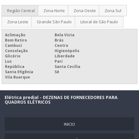
MANUTENÇÃO ELÉTRICA PREDIAL
FABRICAÇÃO DE QUADROS ELÉTRICOS
Região Central
Zona Norte
Zona Oeste
Zona Sul
FABRICANTE DE QUADROS ELÉTRICOS
Zona Leste
Grande São Paulo
Litoral de São Paulo
MONTAGEM DE QUADRO DE DISJUNTORES
Aclimação
Bela Vista
MONTAGEM DE QUADRO DE DISTRIBUIÇÃO
Bom Retiro
Brás
Cambuci
Centro
MONTAGEM DE QUADRO DE DISTRIBUIÇÃO BIFÁSICO
Consolação
Higienópolis
Glicério
Liberdade
MONTAGEM DE QUADRO ELÉTRICO MONOFÁSICO
Luz
Pari
República
Santa Cecília
MONTAGEM DE QUADRO ELÉTRICO RESIDENCIAL
Santa Efigênia
Sé
Vila Buarque
MONTAGEM DE QUADRO ELÉTRICO TRIFÁSICO
MONTAGEM DE QUADROS ELÉTRICOS
Elétrica predial - DEZENAS DE FORNECEDORES PARA
MONTAGEM DE UM QUADRO DE DISTRIBUIÇÃO
QUADROS ELÉTRICOS
MONTAGEM QUADRO DE DISTRIBUIÇÃO SP
PREÇO DE MONTAGEM DE QUADRO ELÉTRICO
INICIO
QUADROS DE COMANDOS ELÉTRICOS