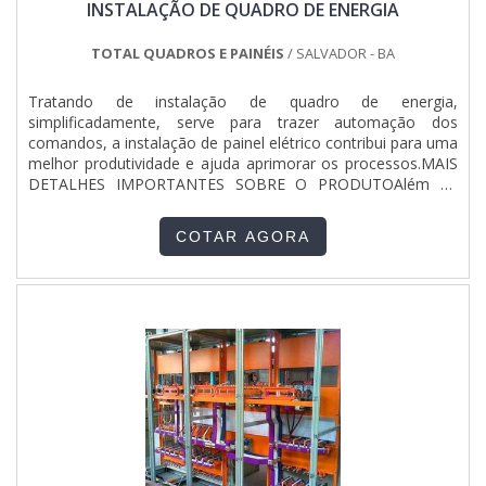
INSTALAÇÃO DE QUADRO DE ENERGIA
TOTAL QUADROS E PAINÉIS
/ SALVADOR - BA
Tratando de instalação de quadro de energia,
simplificadamente, serve para trazer automação dos
comandos, a instalação de painel elétrico contribui para uma
melhor produtividade e ajuda aprimorar os processos.MAIS
DETALHES IMPORTANTES SOBRE O PRODUTOAlém de
possibilitar a execução de tarefas complexas ou garantir que
as máquinas de uma empresa ou indústria sejam
COTAR AGORA
alimentadas corretamente com energia elétrica. De maneira
breve, é feito po...