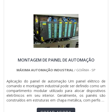
portfólio de projetos. Tudo isso, unido a um time de
colaboradores proativos e profissionais com vasta
experiência na área, garante a melhor experiência para os
clientes com qualidade..
MONTAGEM DE PAINEL DE AUTOMAÇÃO
MÁXIMA AUTOMAÇÃO INDUSTRIAL
/ GOIÂNIA - SP
Aplicação do painel de automação Um painel elétrico de
comando e montagem industrial pode ser definido como um
compartimento modular utilizado para alocar dispositivos
eletrônicos em seu interior. Geralmente, os painéis são
construídos em estruturas em chapa metálica, com perfis de
dobras perfurados ou não, possuindo fechamentos em
chapas e portas com sistema de fecho. A Máxima