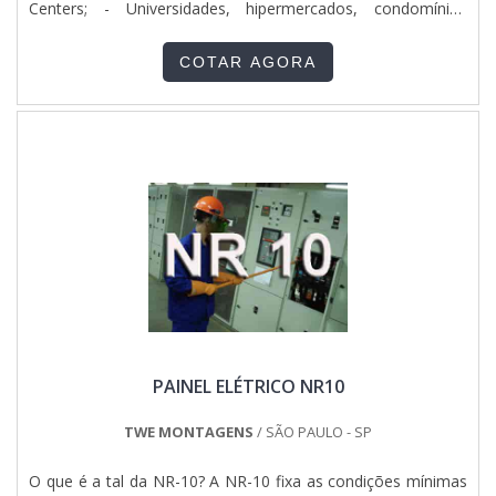
Centers; - Universidades, hipermercados, condomínios
residências, comerciais, entre outros. Mas antes de
pensarmos na montagem de quadros eletricos, é preciso
COTAR AGORA
entender um pouco mais sobre o equipamento. O ....
PAINEL ELÉTRICO NR10
TWE MONTAGENS
/ SÃO PAULO - SP
O que é a tal da NR-10? A NR-10 fixa as condições mínimas