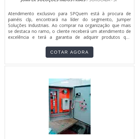
Atendimento exclusivo para SPQuem está à procura de
painéis clp, encontrará na líder do segmento, Jumper
Soluções Industriais. Ao comprar na organização que mais
se destaca no ramo, o cliente receberá um atendimento de
excelência e terá a garantia de adquirir produtos que
solucionem qualquer demanda.MAIS SOBRE PAINÉIS
CLPQuem procura por painéis clp em uma empresa que
COTAR AGORA
preza pela segurança, descobre o site da Jumper Soluções
Industriais. É possível encontrar qgbt elétrica e quadro
elétrico industrial, garantindo sempre a melhor opção do
mercado.Discorrendo ainda sobre painéis clp, deve-se
descartar empresas que não tenham produtos e serviços
com ótima qualidade e assertividade, detalhes que passam
despercebidos em outras companhias e podem gerar
prejuízos futuros para os clientes.É importante lembrar que
o produto deve sempre ser adquirido com companhias
especializadas no segmento. Esse tipo de cuidado ajuda a
garantir a qualidade e durabilidade dos materiais, além de
evitar prejuízos com substituições frequentes de produtos
que não cumprem com suas funções adequadamente.
Assim, é possível poupar gastos desnecessários.Existem
diversos motivos para a Jumper Soluções Industriais ter se