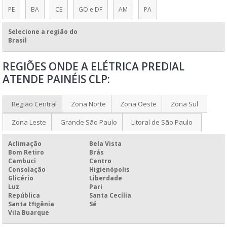
PE
BA
CE
GO e DF
AM
PA
PAINEL DE BAIXA TENSÃO
PAINEL DE CHAMADA
Selecione a região do
Brasil
PAINEL DE COMANDO
REGIÕES ONDE A ELÉTRICA PREDIAL
PAINEL DE COMANDO PARA ELEVADORES
ATENDE PAINÉIS CLP:
PAINEL DE COMANDO PARA MOTORES
PAINEL DE CONFIGURAÇÃO
Região Central
Zona Norte
Zona Oeste
Zona Sul
PAINEL DE CONTROLE
Zona Leste
Grande São Paulo
Litoral de São Paulo
PAINEL DE CONTROLE DE PINTURA
Aclimação
Bela Vista
PAINEL DE CONTROLE EMPRESARIAL
Bom Retiro
Brás
Cambuci
Centro
PAINEL DE CONTROLE IHM
Consolação
Higienópolis
PAINEL DE CONTROLE PARA EXTINÇÃO
Glicério
Liberdade
Luz
Pari
PAINEL DE CONTROLE PARA INDÚSTRIA
República
Santa Cecília
Santa Efigênia
Sé
PAINEL DE CONTROLE PLC
Vila Buarque
PAINEL DE DIAS SEM ACIDENTES