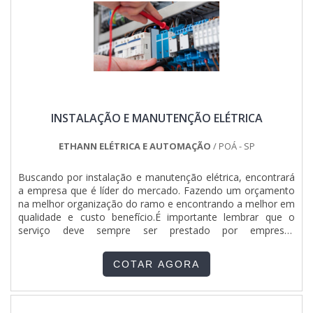
INSTALAÇÃO E MANUTENÇÃO ELÉTRICA
ETHANN ELÉTRICA E AUTOMAÇÃO
/ POÁ - SP
Buscando por instalação e manutenção elétrica, encontrará
a empresa que é líder do mercado. Fazendo um orçamento
na melhor organização do ramo e encontrando a melhor em
qualidade e custo benefício.É importante lembrar que o
serviço deve sempre ser prestado por empresas
especializadas no segmento. Esse tipo de cuidado ajuda a
garantir a qualidade e assertividade do serviço, além de
COTAR AGORA
evitar prejuízos com imprevistos e execuções mal
elaboradas. Assim, é possível poupar gastos
desnecessários.DIFERENCIAIS IMPORTANTES DE
INSTALAÇÃO E MANUTENÇÃO ELÉTRICAQuem busca por