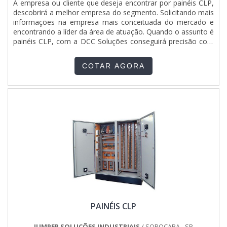
A empresa ou cliente que deseja encontrar por painéis CLP,
descobrirá a melhor empresa do segmento. Solicitando mais
informações na empresa mais conceituada do mercado e
encontrando a líder da área de atuação. Quando o assunto é
painéis CLP, com a DCC Soluções conseguirá precisão com
atendimento a várias empresas na região Norte do
Brasil.MAIS DETALHES INTERESSANTES SOBRE PAINÉIS
COTAR AGORA
CLPHá muitas maneiras eficientes de demonstrar
competênci...
PAINÉIS CLP
JUMPER SOLUÇÕES INDUSTRIAIS
/ SOROCABA - SP