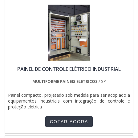
instalação e manutenção eletrica em uma empresa segura,
acha a ETHANN Elétrica e Automação. A empresa tem em
seu escopo talhas elétricas e automação predial e industrial,
garantindo a satisfação da venda à entrega final, com foco
total na qualidade.Ainda focando na qualidade em instalação
e manutenção elétrica, deve-se descartar empresas que não
tenham produtos e serviços com ótima qualidade e
assertividade, pequenos detalhes, mas de grande valia para
saber a procedência e seriedade da empresa.Existem muitas
formas diferentes de demonstrar conhecimento e
autoridade em sua área de atuação. Por que a ETHANN
PAINEL DE CONTROLE ELÉTRICO INDUSTRIAL
Elétrica e Automação é a escolha certa quando buscar por
instalação e manutenção eletrica: Comprometida com os
serviços; Responsável; Altamente qualificada; Inovadora;
MULTIFORME PAINEIS ELETRICOS
/ SP
Segura. GARANTIA DE QUALIDADE COMPROVADASomente
na ETHANN Elétrica e Automação tem o que há de melhor
Painel compacto, projetado sob medida para ser acoplado a
no mercado de instalação e manutenção elétrica. Líder em
equipamentos industriais com integração de controle e
qualidade, a empresa oferece uma variedade de itens como
proteção elétrica
pórticos rolantes e instalações elétricas prediais e
industriais.Isso se deve ao fato de ser comprometida com
os serviços e inovadora, conquistas adquiridas porque
COTAR AGORA
investiu em uma estrutura que hoje conta com escritório de
alta qualidade onde são realizadas as atividades e amplo