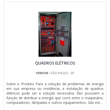
montagem de quadros elétricos. São diversas opções de
itens oferecidos, como painel de comando elétrico e quadro
elétrico industrial.Isso se deve ao fato de ser uma empresa
altamente qualificada e comprometida com seus serviços,
padrões possíveis por contar com escritório de alta
qualidade onde são realizadas as atividades e departamento
técnico de engenharia e projetos com capacidade para
atender diversos tipos de serviços.Todos esses fatores,
agregados a uma equipe multidisciplinar de consultores
associados e profissionais qualificados, comprovam sua
essência de trazer o melhor para todos os clientes....
QUADROS ELÉTRICOS
VEMOM
/ SÃO PAULO - SP
Sobre o Produto Para a solução de problemas de energia
em sua empresa ou residência, a instalação de quadros
elétricos pode ser a solução necessária. Eles possuem a
função de distribuir a energia que corre entre o maquinário,
computadores, lâmpadas e outros equipamentos. São estes
painéis que guardam os cabos e protegem os circuitos