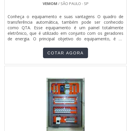
tenha produtos e serviços com ótima qualidade e proteção,
VEMOM
/ SÃO PAULO - SP
características simples, mas que mostram o
comprometimento da empresa com seus clientes.Tudo isso
Conheça o equipamento e suas vantagens O quadro de
que já foi falado e outras coisas mais são a razão pela qual
transferência automática, também pode ser conhecido
a Jumper Soluções Industriais é uma empresa responsável
como QTA. Esse equipamento é um painel totalmente
quando exploramos o segmento de montagens
eletrônico, que é utilizado em conjunto com os geradores
eletromecânicas e instalações elétricas. A empresa foca a
de energia. O principal objetivo do equipamento, é de
tecnologia e desenvolvimento no que gera resultado e
acionar o funcionamento de outros equipamentos que
qualidade para os clientes.A EMPRESA MAIS QUALIFICADA
necessitam da energia elétrica, caso haja uma interrupção
DO SEGMENTOApenas na Jumper Soluções Industriais
COTAR AGORA
durante o fornecimento de energia, por parte da
existe o que há de melhor em montagens eletromecânicas e
concessionária de energia,....
instalações elétricas. Com foco na experiência dos clientes,
oferece itens variados como quadro geral de baixa tensão e
painéis clp com ótima qualidade e assertividade.Com o
objetivo de trazer a satisfação a todos os clientes, a
empresa entende que seu melhor destaque é conquistar a
confiança de cada um. Tudo isso só é possível através do
investimento em equipamentos modernos e profissionais
experientes.A Jumper Soluções Industriais é uma empresa
que tem despontado no segmento por toda seriedade e
qualidade, o que garante uma entrega de excelência de
ponta a ponta.