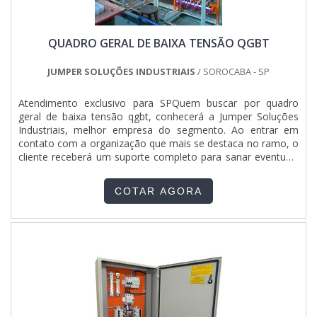
QUADRO GERAL DE BAIXA TENSÃO QGBT
JUMPER SOLUÇÕES INDUSTRIAIS
/ SOROCABA - SP
Atendimento exclusivo para SPQuem buscar por quadro
geral de baixa tensão qgbt, conhecerá a Jumper Soluções
Industriais, melhor empresa do segmento. Ao entrar em
contato com a organização que mais se destaca no ramo, o
cliente receberá um suporte completo para sanar eventuais
dúvidas sobre o produto a ser adquirido.Quando o quesito é
quadro geral de baixa tensão qgbt, com a Jumper Soluções
COTAR AGORA
Industriais o cliente obterá assertividade e diversas opções
de pagamento disponíveis.DIFERENCIAIS IMPORTANTES DE
QUADRO GERAL DE BAIXA TENSÃO QGBTA Jumper
Soluções Industriais objetiva seus recursos em proporcionar
para os parceiros uma estrutura com escritório de alta
qualidade onde são realizadas as atividades e equipamentos
de última geração, tudo isso para oferecer quadro geral de
baixa tensão qgbt com precisão.Há muitas maneiras
eficientes de uma companhia demonstrar competência,