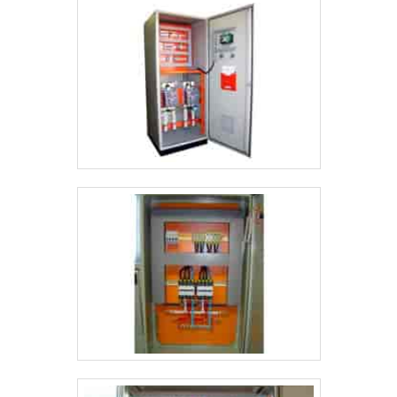
profissionais do mercado, e em instalações modernas,
garantindo assim, confiabilidade e boa cotação no
mercado.A Jumper Soluções Industriais é uma empresa que
tem sido apontada de forma positiva no segmento pela
idoneidade em tudo que faz, o que garante uma entrega de
excelência de ponta a ponta.