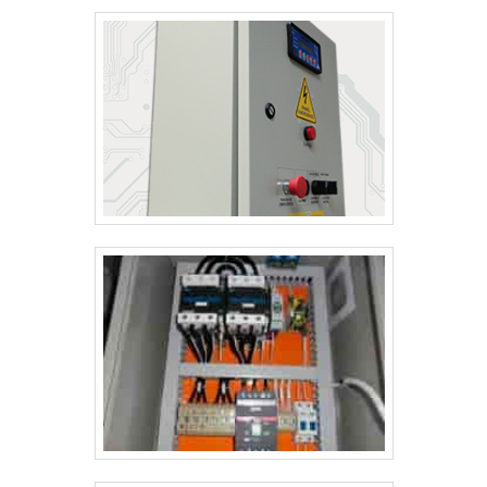
com barramento com excelente custo-benefício.Há muitas
maneiras eficientes de uma companhia demonstrar
competência, excelência e destaque em sua área de
atuação. A Jumper Soluções Industriais se mostra referência
por ter: Colaboradores eficientes; Atendimento
personalizado; Preço justo; Cursos NR10, NR35, ASO E SEP
ministrados para toda a equipe.Ainda com uma visão
analítica sobre painel elétrico com barramento, é importante
buscar uma empresa que tenha produtos e serviços com
ótima qualidade e excelente custo-benefício, detalhes
primordiais que são deixados de lado por muitas empresas
que não focam na fidelização do cliente.É por estes motivos
que a Jumper Soluções Industriais é uma empresa
responsável quando explanamos o segmento de montagens
eletromecânicas e instalações elétricas. A empresa busca a
tecnologia e desenvolvimento no que gera resultado e
qualidade para os clientes.GARANTIA E ASSERTIVIDADE NO
SEGMENTONa Jumper Soluções Industriais sempre tem a
solução mais buscada na área de montagens
eletromecânicas e instalações elétricas. Com foco na
experiência dos clientes, oferece itens variados como painel
de comando elétrico e painéis clp com ótima qualidade e
excelente custo-benefício.Para uma maior satisfação dos
clientes, a empresa busca investir nos melhores