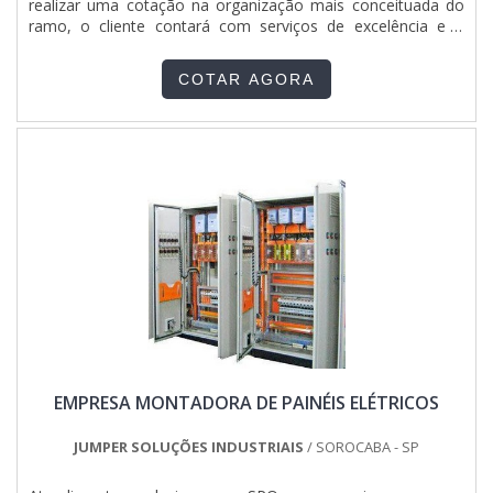
realizar uma cotação na organização mais conceituada do
ramo, o cliente contará com serviços de excelência e o
suporte de especialistas para sanar eventuais
dúvidas.Quando a procura é por empresa de instalação
COTAR AGORA
elétrica industrial, com os profissionais da Jumper Soluções
Industriais o cliente obterá assertividade e diversas opções
de pagamento disponíveis.MAIS SOBRE EMPRESA DE
INSTALAÇÃO ELÉTRICA INDUSTRIALA Jumper Soluções
Industriais objetiva sua energia em proporcionar uma
estrutura com escritório de alta qualidade onde são
realizadas as atividades e departamento técnico de
engenharia e projetos com capacidade para atender
diversos tipos de serviços, tudo isso para garantir que se
tenha empresa de instalação elétrica industrial com
proteção.Há muitas maneiras eficientes de uma companhia
demonstrar competência, excelência e destaque em sua
área de atuação. A Jumper Soluções Industriais se mostra
referência por ter: Colaboradores eficientes; Atendimento
personalizado; Preço justo; Cursos NR10, NR35, ASO E SEP
EMPRESA MONTADORA DE PAINÉIS ELÉTRICOS
ministrados para toda a equipe.Ainda focando na qualidade
em empresa de instalação elétrica industrial, deve-se
descartar empresas que não tenham produtos e serviços
JUMPER SOLUÇÕES INDUSTRIAIS
/ SOROCABA - SP
com ótima qualidade e assertividade, detalhes que passam
despercebidos em outras companhias e podem gerar