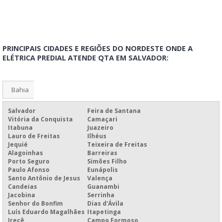
INSTALAÇÃO DE QUADRO DE COMANDO
QUADRO DE COMANDO AUTOMAÇÃO
INSTALAÇÃO DE QUADRO DE COMANDO
PRINCIPAIS CIDADES E REGIÕES DO NORDESTE ONDE A
MONTAGEM DE QUADRO DE COMANDO ELÉTRICO
ELÉTRICA PREDIAL ATENDE QTA EM SALVADOR:
INSTALAÇÃO DE QTA
INSTALAÇÃO DE QUADRO ELÉTRICO PARA INDÚSTRIA METALÚRGICA
Bahia
INSTALAÇÃO DE QUADRO ELÉTRICO PARA INDÚSTRIA QUÍMICA
Salvador
Feira de Santana
INSTALAÇÃO ELÉTRICA COM 2 QUADROS DE DISTRIBUIÇÃO
Vitória da Conquista
Camaçari
Itabuna
Juazeiro
MONTAGEM DE QTA
Lauro de Freitas
Ilhéus
Jequié
Teixeira de Freitas
MONTAGEM DE QUADRO DE COMANDO ELÉTRICO PREÇO
Alagoinhas
Barreiras
Porto Seguro
Simões Filho
MONTAGEM DE QUADRO DE DISTRIBUIÇÃO COM BARRAMENTO
Paulo Afonso
Eunápolis
Santo Antônio de Jesus
Valença
MONTAGEM DE QUADRO DE DISTRIBUIÇÃO RESIDENCIAL
Candeias
Guanambi
Jacobina
Serrinha
MONTAGEM DE QUADRO DE ENERGIA
Senhor do Bonfim
Dias d'Ávila
Luís Eduardo Magalhães
Itapetinga
PREÇO DE INSTALAÇÃO DE QUADRO DE DISTRIBUIÇÃO
Irecê
Campo Formoso