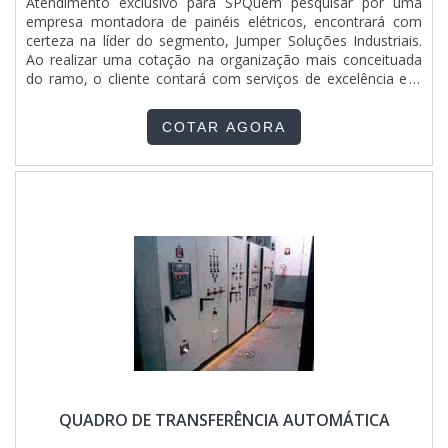
Atendimento exclusivo para SPQuem pesquisar por uma
prejuízos futuros para os clientes.Tudo isso que já foi falado
empresa montadora de painéis elétricos, encontrará com
e outras coisas mais são a razão pela qual a Jumper
certeza na líder do segmento, Jumper Soluções Industriais.
Soluções Industriais é uma empresa responsável quando
Ao realizar uma cotação na organização mais conceituada
exploramos o segmento de montagens eletromecânicas e
do ramo, o cliente contará com serviços de excelência e o
instalações elétricas. A empresa foca a tecnologia e
suporte de especialistas para sanar eventuais
desenvolvimento no que gera resultado e qualidade para os
dúvidas.Quando o assunto é empresa montadora de painéis
clientes.A EMPRESA MAIS QUALIFICADA DO
COTAR AGORA
elétricos, na Jumper Soluções Industriais o cliente obterá
SEGMENTOApenas na Jumper Soluções Industriais é
proteção e o suporte de uma companhia com mais de 10
possível encontrar a solução para quem busca montagens
anos de experiência no segmento.MAIS INFORMAÇÕES
eletromecânicas e instalações elétricas. São diversas opções
SOBRE EMPRESA MONTADORA DE PAINÉIS ELÉTRICOSA
de itens oferecidos, como quadro geral de baixa tensão e
Jumper Soluções Industriais canaliza seus esforços em
quadro elétrico industrial com ótima qualidade e precisão.A
garantir aos parceiros uma estrutura com escritório de alta
empresa garante a satisfação dos clientes através de um
qualidade onde são realizadas as atividades e estrutura
atendimento singular, por meio de profissionais treinados e
suficiente para atender todas as demandas, tudo para
altamente qualificados. A Jumper Soluções Industriais é uma
oferecer uma empresa montadora de painéis elétricos com
empresa que tem sido preferência no segmento pela
ótima qualidade.Há muitas maneiras eficientes de uma
seriedade e qualidade que garante o sucesso dos clientes de
companhia demonstrar competência, excelência e destaque
ponta a ponta.
em sua área de atuação. A Jumper Soluções Industriais se
mostra referência por ter: Colaboradores eficientes;
Atendimento personalizado; Preço justo; Cursos NR10,
NR35, ASO E SEP ministrados para toda a equipe.Não
QUADRO DE TRANSFERÊNCIA AUTOMÁTICA
obstante, quando falamos em empresa montadora de
painéis elétricos, é importante buscar uma empresa que