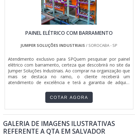
PAINEL ELÉTRICO COM BARRAMENTO
JUMPER SOLUÇÕES INDUSTRIAIS
/ SOROCABA - SP
Atendimento exclusivo para SPQuem pesquisar por painel
elétrico com barramento, certeza que descobrirá no site da
Jumper Soluções Industriais. Ao comprar na organização que
mais se destaca no ramo, o cliente receberá um
atendimento de excelência e terá a garantia de adquirir
produtos que solucionem qualquer demanda.Quando o
quesito é painel elétrico com barramento, com a Jumper
COTAR AGORA
Soluções Industriais o cliente obterá assertividade e
comprometimento com o resultado final.DIFERENCIAIS
IMPORTANTES DE PAINEL ELÉTRICO COM BARRAMENTOA
Jumper Soluções Industriais objetiva seus recursos em
GALERIA DE IMAGENS ILUSTRATIVAS
produzir uma estrutura com escritório de alta qualidade
onde são realizadas as atividades e equipamentos de última
REFERENTE A QTA EM SALVADOR
geração, tudo isso para garantir que se tenha painel elétrico