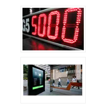
distribuição, sempre deve-se buscar uma empresa que tenha
produtos e serviços com ótima qualidade e proteção,
detalhes primordiais que são deixados de lado por muitas
empresas que não focam na fidelização do cliente.É
importante lembrar que o produto deve sempre ser
adquirido com empresas especializadas no segmento. Esse
tipo de cuidado ajuda a garantir a qualidade e durabilidade
dos materiais, além de evitar prejuízos com substituições
frequentes de produtos que não cumprem com suas
funções adequadamente. Assim, é possível poupar gastos
desnecessários.Existem diversos motivos para a Pégaso
Soluções Elétricas ter se tornado destaque quando
pensamos em uma empresa que entrega confiança e
serviços de qualidade. Alguns desses motivos são: Equipe
multidisciplinar de consultores associados; Profissionais
com vasta experiência na área de atuação; Equipe focada na
ética e aplicação das melhores práticas no mercado;
Escritório de alta qualidade onde são realizadas as
atividades; Matéria-prima de excelente qualidade;
Equipamentos de última geração.QUALIDADES E PONTOS
FORTES DA EMPRESAApenas na Pégaso Soluções Elétricas
tem a solução ideal para quadro geral de distribuição. Os
clientes encontram itens como banco de capacitores para
correção de fator de potência e quadro geral de luz e força.É