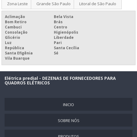
Zona Leste
Grande São Paulo
Litoral de São Paulo
PAINEL DE CONTROLE DE PINTURA
Aclimação
Bela Vista
PAINEL DE CONTROLE EMPRESARIAL
Bom Retiro
Brás
Cambuci
Centro
PAINEL DE CONTROLE IHM
Consolação
Higienópolis
PAINEL DE CONTROLE PARA EXTINÇÃO
Glicério
Liberdade
Luz
Pari
PAINEL DE CONTROLE PARA INDÚSTRIA
República
Santa Cecília
Santa Efigênia
Sé
PAINEL DE CONTROLE PLC
Vila Buarque
PAINEL DE DIAS SEM ACIDENTES
PAINEL DE DISTRIBUIÇÃO ELÉTRICA
Elétrica predial - DEZENAS DE FORNECEDORES PARA
QUADROS ELÉTRICOS
PAINEL DE DISTRIBUIÇÃO ELÉTRICA INDUSTRIAL
PAINEL DE ELETRICIDADE
INICIO
PAINEL DE ENERGIA ELÉTRICA
PAINEL DE FORÇA
SOBRE NÓS
PAINEL DE IHM
PAINEL DE LED
PRODUTOS