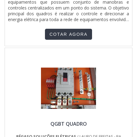
equipamentos que possuem conjunto de manobras e
clientes.EFICIÊNCIA E QUALIDADE COMPROVADAApenas na
controles centralizados em um ponto do sistema. O objetivo
Pégaso Soluções Elétricas tem o que há de melhor no
principal dos quadros é realizar o controle e direcionar a
mercado de engenharia. Prezando pelo que há de mais
energia elétrica para toda a rede de equipamentos envolvida.
moderno, traz inovações e variedades em painel de
A instalação dos quadros necessita a capacidade de análise
transferência automática para geradores e quadro para
por parte da fabricante de quadros elétricos. Somente
sistema de incêndio com ótima qualidade e excelente custo-
COTAR AGORA
profissionais de fornecedores de quadros elétricos,....
benefício.A empresa conta com um time de profissionais
qualificados para o serviço, além de investir em
equipamentos modernos, que se ajustam a sua
necessidade. A Pégaso Soluções Elétricas é uma empresa
que tem se destacado da concorrência pela seriedade e
qualidade que comprova sua essência de trazer o melhor
para os parceiros.
QGBT QUADRO
PÉGASO SOLUÇÕES ELÉTRICAS
/ LAURO DE FREITAS - BA