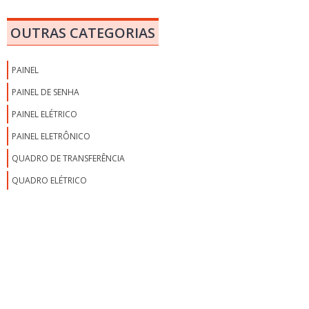
MONTAGEM DE PAINEL DE AUTOMAÇÃO
OUTRAS CATEGORIAS
MONTAGEM PAINEL DE COMANDO INDUSTRIAL
PAINÉIS ACÚSTICOS INDUSTRIAIS
PAINEL
PAINÉIS COM INVERSOR
PAINEL DE SENHA
PAINÉIS E UNIDADES HIDRÁULICAS
PAINEL ELÉTRICO
PAINÉIS INVERSORES
PAINEL ELETRÔNICO
PAINEL ACÚSTICO PREÇO
QUADRO DE TRANSFERÊNCIA
PAINEL AUTOMAÇÃO
QUADRO ELÉTRICO
PAINEL AUTOMÁTICO QTA
PAINEL BARREIRA ACÚSTICA
PAINEL CANALETADO PREÇO
PAINEL CLP
PAINEL COMANDO
PAINEL CONTADOR DE DIAS