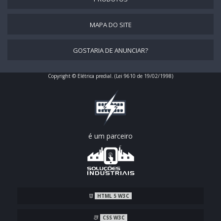
PAINEL DE MENSAGEM LED LUMINOSO
MAPA DO SITE
PAINEL DE MENSAGEM PARA VIATURA
PAINEL DE MENSAGEM VARIÁVEL
GOSTARIA DE ANUNCIAR?
PAINEL DE MENSAGEM VARIÁVEL MÓVEL
PAINEL DE MENSAGENS
Copyright © Elétrica predial. (Lei 9610 de 19/02/1998)
PAINEL DE MENSAGENS VARIADAS
PAINEL DE PC
PAINEL DE SECAGEM INFRAVERMELHO
é um parceiro
PAINEL DE SEGURANÇA
PAINEL ENDEREÇÁVEL
PAINEL EQUIPAMENTOS ELÉTRICOS
PAINEL FOTOVOLTAICO
HTML 5 W3C
PAINEL INDICADOR DE PREÇOS
PAINEL INDICADOR DE PRODUÇÃO
CSS W3C