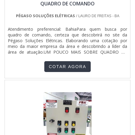
QUADRO DE COMANDO
quando pensamos em uma empresa que entrega confiança
e serviços de qualidade. Alguns desses motivos são: Equipe
multidisciplinar de consultores associados; Profissionais
PÉGASO SOLUÇÕES ELÉTRICAS
/ LAURO DE FREITAS - BA
com vasta experiência na área de atuação; Equipe focada na
ética e aplicação das melhores práticas no mercado;
Atendimento preferencial: BahiaPara quem busca por
Escritório de alta qualidade onde são realizadas as
quadro de comando, certeza que descobrirá no site da
atividades; Matéria-prima de excelente qualidade;
Pégaso Soluções Elétricas. Elaborando uma cotação por
Equipamentos de última geração.A EMPRESA ESPECIALISTA
meio da maior empresa da área e descobrindo a líder da
DO SEGMENTOSomente na Pégaso Soluções Elétricas
área de atuação.UM POUCO MAIS SOBRE QUADRO DE
sempre tem a solução mais buscada na área de qgbt
COMANDOQuem está à procura de quadro de comando em
quadro. É possível encontrar itens variados com tecnologia
uma empresa que preza pela segurança, encontra na
de ponta, como banco de capacitores para correção de
COTAR AGORA
Pégaso Soluções Elétricas. É possível encontrar quadro de
fator de potência e quadro geral de luz e força.É reconhecida
distribuição residencial montado e quadro para sistema de
por ser uma empresa comprometida com seus serviços e
incêndio, garantindo o que há de melhor na atualidade.Ainda
uma empresa altamente qualificada, padrões alcançados
tratando-se de quadro de comando, mais do que visar
por conter escritório de alta qualidade onde são realizadas
apenas lucratividade, deve oferecer produtos e serviços que
as atividades e estrutura suficiente para atender todas as
tenham ótima qualidade e assertividade, detalhes
demandas. Todos esses fatores, agregados a uma equipe
primordiais que são deixados de lado por muitas empresas
multidisciplinar de consultores associados e profissionais
que não focam na fidelização do cliente.É importante
qualificados, garantem uma entrega de excelência de ponta
lembrar que o produto deve sempre ser adquirido com
a ponta.
empresas especializadas no segmento. Esse tipo de cuidado
ajuda a garantir a qualidade e durabilidade dos materiais,
além de evitar prejuízos com substituições frequentes de