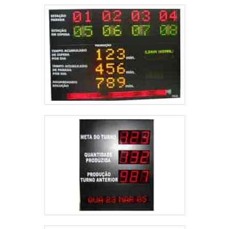
reconhecida por ser uma empresa comprometida com seus
serviços e uma empresa que preza pela segurança,
características possíveis pelo fato de a empresa ter
escritório de alta qualidade onde são realizadas as
atividades e estrutura suficiente para atender todas as
demandas. Esses fatores, somados a um time com equipe
multidisciplinar de consultores associados e profissionais
qualificados, comprovam sua essência de trazer o melhor
para todos os clientes.