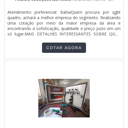
Atendimento preferencial: BahiaQuem procura por qgbt
quadro, achará a melhor empresa do segmento. Realizando
uma cotação por meio da maior empresa da área e
encontrando a sofisticação, qualidade e preço justo em um
só lugar.MAIS DETALHES INTERESSANTES SOBRE QGBT
QUADROQuem está à procura de qgbt quadro em uma
empresa que preza pela segurança, encontra na Pégaso
COTAR AGORA
Soluções Elétricas. É possível encontrar quadro de
distribuição residencial montado e quadro para sistema de
incêndio, garantindo o que há de melhor na atualidade.Ainda
com uma visão analítica sobre qgbt quadro, deve-se
descartar empresas que não tenham produtos e serviços
com ótima qualidade e proteção, detalhes que passam
despercebidos e podem gerar prejuízo futuros para os
clientes.É importante lembrar que o produto deve sempre
ser adquirido com empresas especializadas no segmento.
Esse tipo de cuidado ajuda a garantir a qualidade e
durabilidade dos materiais, além de evitar prejuízos com
substituições frequentes de produtos que não cumprem
com suas funções adequadamente. Assim, é possível
poupar gastos desnecessários.Existem diversos motivos
para a Pégaso Soluções Elétricas ter se tornado destaque