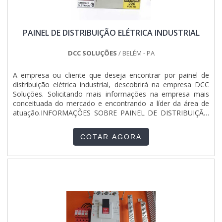
produtos que não cumprem com suas funções
adequadamente. Assim, é possível poupar gastos
desnecessários.Existem diversos motivos para a Pégaso
PAINEL DE DISTRIBUIÇÃO ELÉTRICA INDUSTRIAL
Soluções Elétricas ter se tornado destaque quando
pensamos em uma empresa que entrega confiança e
serviços de qualidade. Alguns desses motivos são: Equipe
DCC SOLUÇÕES
/ BELÉM - PA
multidisciplinar de consultores associados; Profissionais
com vasta experiência na área de atuação; Equipe focada na
A empresa ou cliente que deseja encontrar por painel de
ética e aplicação das melhores práticas no mercado;
distribuição elétrica industrial, descobrirá na empresa DCC
Escritório de alta qualidade onde são realizadas as
Soluções. Solicitando mais informações na empresa mais
atividades; Matéria-prima de excelente qualidade;
conceituada do mercado e encontrando a líder da área de
Equipamentos de última geração.A EMPRESA ESPECIALISTA
atuação.INFORMAÇÕES SOBRE PAINEL DE DISTRIBUIÇÃO
DO SEGMENTOSomente na Pégaso Soluções Elétricas tem
ELÉTRICA INDUSTRIALQuem quer achar painel de
o que há de melhor no ramo de quadro de comando. Líder
distribuição elétrica industrial em uma empresa responsável,
em qualidade, a empresa oferece uma variedade de itens
COTAR AGORA
vai até o site da DCC Soluções. Empresa especializada em
como painel de transferência automática para geradores e
instrumentos de controle industrial e montagem de
painel qta gerador.É conhecida por ser uma empresa
tubulações, visando sempre a qualidade final para a
comprometida com seus serviços e uma empresa
fidelização do cliente.Ainda com uma visão analítica sobre
inovadora, padrões alcançados por conter escritório de alta
painel de distribuição elétrica industrial, sempre deve-se
qualidade onde são realizadas as atividades e fábrica com
buscar uma empresa que tenha produtos e serviços com
fácil acesso por estradas e rodovias.Esses fatores, somados
ótima qualidade e excelente custo-benefício, detalhes que
a um time com equipe multidisciplinar de consultores
passam despercebidos e podem gerar prejuízo futuros para
associados e colaboradores eficientes, garantem uma
os clientes.Existem muitas formas diferentes de demonstrar
entrega de excelência de ponta a ponta.