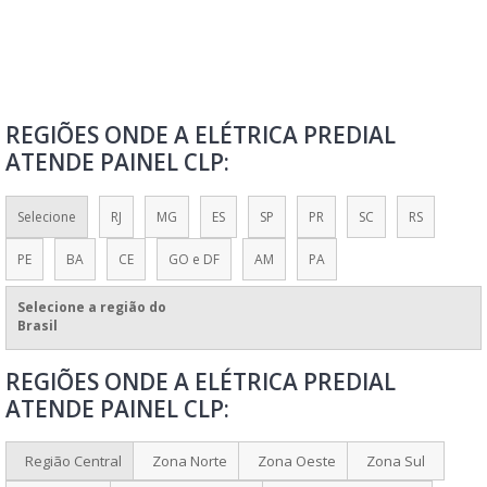
PAINEL CRONÔMETRO COM ALARME
PAINEL DE ACESSO
PAINEL DE AUTOMAÇÃO
REGIÕES ONDE A ELÉTRICA PREDIAL
PAINEL DE AUTOMAÇÃO DE IRRIGAÇÃO
ATENDE PAINEL CLP:
PAINEL DE AUTOMAÇÃO INDUSTRIAL
PAINEL DE AUTOMAÇÃO PARA GERADOR
Selecione
RJ
MG
ES
SP
PR
SC
RS
PAINEL DE AUTOMAÇÃO PARA IRRIGAÇÃO
PE
BA
CE
GO e DF
AM
PA
PAINEL DE BAIXA TENSÃO
PAINEL DE CHAMADA
Selecione a região do
Brasil
PAINEL DE COMANDO
REGIÕES ONDE A ELÉTRICA PREDIAL
PAINEL DE COMANDO PARA ELEVADORES
ATENDE PAINEL CLP:
PAINEL DE COMANDO PARA MOTORES
PAINEL DE CONFIGURAÇÃO
Região Central
Zona Norte
Zona Oeste
Zona Sul
PAINEL DE CONTROLE