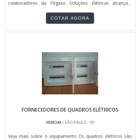
colaboradores da Pégaso Soluções Elétricas alcançará
assertividade com pagamento acessível.INFORMAÇÕES
SOBRE O QUADRO ELÉTRICO PARA 30 DISJUNTORESA
COTAR AGORA
Pégaso Soluções Elétricas foca seus esforços em produzir
uma estrutura para os parceiros com escritório de alta
qualidade onde são realizadas as atividades e fábrica com
fácil acesso por estradas e rodovias, tudo isso para que se
tenha quadro elétrico para 30 disjuntores com
assertividade.Há muitas maneiras eficientes de uma
empresa demonstrar competência, excelência e destaque
em sua área de atuação. A Pégaso Soluções Elétricas se
mostra referência por ter: Profissionais com vasta
experiência na área de atuação; Atendimento a construtoras
e grandes varejistas; Matéria-prima de excelente qualidade;
Fábrica em localização privilegiada com fácil acesso por
estradas e rodovias.Sem trocar o foco sobre quadro elétrico
para 30 disjuntores, é importante buscar uma empresa que
tenha produtos e serviços com ótima qualidade e
FORNECEDORES DE QUADROS ELÉTRICOS
assertividade, características simples, mas que mostram o
comprometimento da empresa com seus clientes.Isso tudo
é a razão pela qual a Pégaso Soluções Elétricas é uma
VEMOM
/ SÃO PAULO - SP
empresa responsável quando falamos de empresas do
segmento de engenharia. O foco é oferecer a tecnologia e
Veja mais sobre o equipamento Os quadros elétricos são
desenvolvimento no que gera resultado e qualidade para os