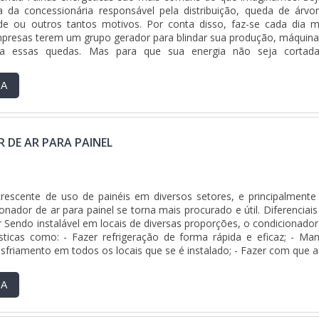
ência quando pesquisar por instalação de painel de coman
 da concessionária responsável pela distribuição, queda de árvor
ponsável; Altamente qualificada; Inovadora; Segura. REFERÊNCIA
ede ou outros tantos motivos. Por conta disso, faz-se cada dia m
EGMENTOSomente na DCC Soluções sempre tem a solução m
presas terem um grupo gerador para blindar sua produção, máquina
e instalação de painel de comando. A empresa oferece opções c
ra essas quedas. Mas para que sua energia não seja cortad
ntrole industrial e montagem de sistemas elétricos e de automaçã
TA quadro....
r transparente e inovadora, qualificações construídas por focar s
o final, tendo escritório de alta qualidade onde são realizadas
RA
pamentos de última geração. Todos esses fatores, agregados a 
radores que seguem modelos avançados de gestão e planejament
icados, comprovam sua essência de trazer o melhor para todos
 DE AR PARA PAINEL
scente de uso de painéis em diversos setores, e principalmente
cionador de ar para painel se torna mais procurado e útil. Diferenciai
r Sendo instalável em locais de diversas proporções, o condicionador
ísticas como: - Fazer refrigeração de forma rápida e eficaz; - Man
friamento em todos os locais que se é instalado; - Fazer com que a..
RA