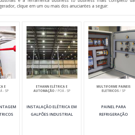
ustriais é a ferramenta business to business mais completo da
 gerador, clique em um ou mais dos anuciantes a seguir:
CA E
ETHANN ELÉTRICA E
MULTIFORME PAINEIS
Á - SP
AUTOMAÇÃO
/ POÁ - SP
ELETRICOS
/ SP
ONTAGEM
INSTALAÇÃO ELÉTRICA EM
PAINEL PARA
TRICOS
GALPÕES INDUSTRIAL
REFRIGERAÇÃO