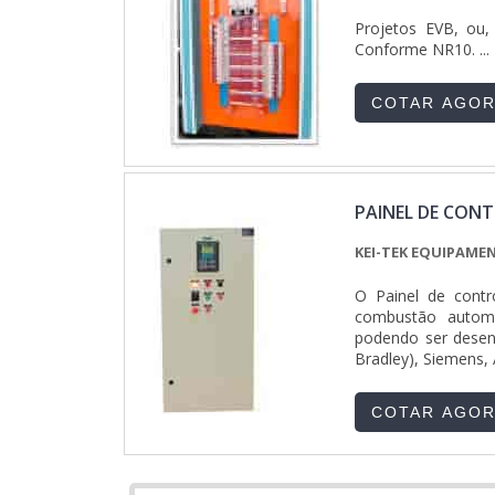
Projetos EVB, ou, 
Conforme NR10. ...
COTAR AGO
PAINEL DE CON
KEI-TEK EQUIPAME
O Painel de cont
combustão automa
podendo ser desen
Bradley), Siemens, 
COTAR AGO