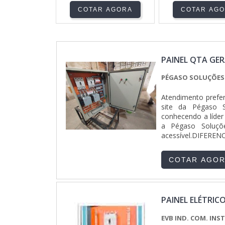
COTAR AGORA
COTAR AG
PAINEL QTA GE
PÉGASO SOLUÇÕES
Atendimento prefer
site da Pégaso S
conhecendo a líder
a Pégaso Soluçõe
acessível.DIFER
Elétricas canaliza s
COTAR AGO
PAINEL ELÉTRIC
EVB IND. COM. IN