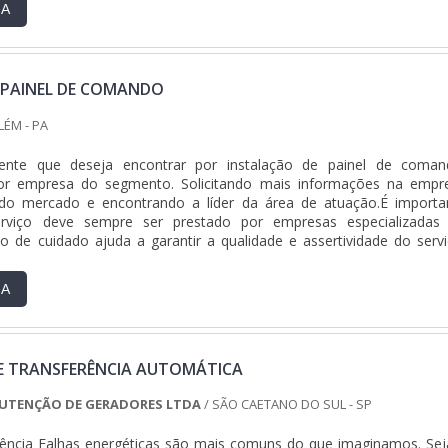
RA
 PAINEL DE COMANDO
LÉM - PA
ente que deseja encontrar por instalação de painel de coman
or empresa do segmento. Solicitando mais informações na empr
do mercado e encontrando a líder da área de atuação.É importa
rviço deve sempre ser prestado por empresas especializadas
o de cuidado ajuda a garantir a qualidade e assertividade do servi
juízos com imprevistos e execuções mal elaboradas. Assim, é possí
esnecessários.UM POUCO MAIS SOBRE INSTALAÇÃO DE PAINEL
RA
ura por instalação de painel de comando em uma empresa segu
rar o site da DCC Soluções. Com grande know-how focado
controle industrial e montagem de tubulações, visando sempr
ra a fidelização do cliente.Ainda focando na qualidade em instalação
 TRANSFERÊNCIA AUTOMÁTICA
, deve-se descartar empresas que não tenham produtos e serviços 
 assertividade, detalhes que passam despercebidos e podem ge
NUTENÇÃO DE GERADORES LTDA
/ SÃO CAETANO DO SUL - SP
para os clientes.Existem muitas formas diferentes de demonst
utoridade em sua área de atuação. Os motivos pelos quais a 
rência Falhas energéticas são mais comuns do que imaginamos. Se