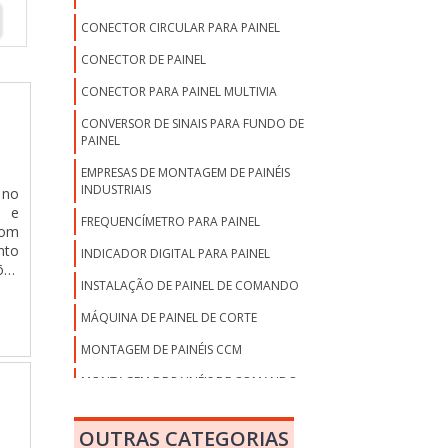
CONECTOR CIRCULAR PARA PAINEL
CONECTOR DE PAINEL
CONECTOR PARA PAINEL MULTIVIA
CONVERSOR DE SINAIS PARA FUNDO DE
PAINEL
EMPRESAS DE MONTAGEM DE PAINÉIS
INDUSTRIAIS
 no
a e
FREQUENCÍMETRO PARA PAINEL
com
nto
INDICADOR DIGITAL PARA PAINEL
ões
INSTALAÇÃO DE PAINEL DE COMANDO
MÁQUINA DE PAINEL DE CORTE
MONTAGEM DE PAINÉIS CCM
MONTAGEM DE PAINÉIS DE COMANDO
MONTAGEM DE PAINÉIS TTA
OUTRAS CATEGORIAS
MONTAGEM DE PAINEL