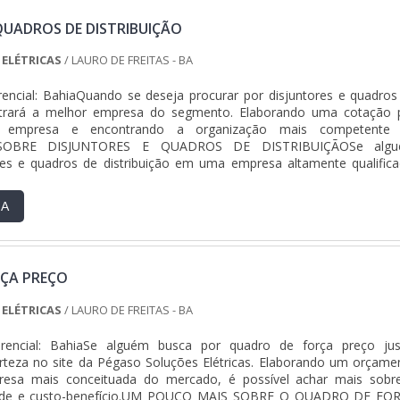
QUADROS DE DISTRIBUIÇÃO
ELÉTRICAS
/ LAURO DE FREITAS - BA
encial: BahiaQuando se deseja procurar por disjuntores e quadros
ontrará a melhor empresa do segmento. Elaborando uma cotação 
a empresa e encontrando a organização mais competente
SOBRE DISJUNTORES E QUADROS DE DISTRIBUIÇÃOSe alg
res e quadros de distribuição em uma empresa altamente qualifica
 Soluções Elétricas. Atuando com quadro de distribuição residenc
eral de luz e força, disponibilizando tudo que há de mais atual p
RA
de final para cada cliente.Ainda focando na qualidade em disjuntore
uição, na essência da empresa, a mesma deve prezar pelos produto
a qualidade e excelente custo-benefício, pequenos detalhes, mas
saber a procedência e seriedade da empresa.É importante lembrar qu
ÇA PREÇO
re ser adquirido com empresas especializadas no segmento. Esse t
a garantir a qualidade e durabilidade dos materiais, além de evi
ELÉTRICAS
/ LAURO DE FREITAS - BA
stituições frequentes de produtos que não cumprem com suas funç
ssim, é possível poupar gastos desnecessários.Existem diver
erencial: BahiaSe alguém busca por quadro de força preço jus
gaso Soluções Elétricas ter se tornado destaque quando pensamos
rteza no site da Pégaso Soluções Elétricas. Elaborando um orçame
trega confiança e serviços de qualidade. Alguns desses motivos s
resa mais conceituada do mercado, é possível achar mais sobr
linar de consultores associados; Profissionais com vasta experiência
ade e custo-benefício.UM POUCO MAIS SOBRE O QUADRO DE FO