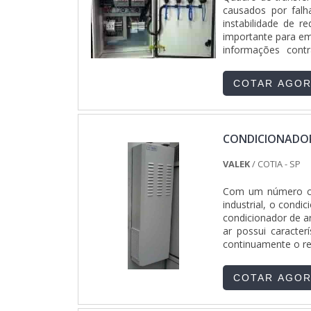
Soluções é refer
causados por falha
Transparente; Res
instabilidade de r
QUALIDADE NO S
importante para em
buscada na área d
informações cont
instrumentos de co
necessário ter um Q
reconhecida por se
ações no resultad
COTAR AGO
atividades e equi
equipe com colabo
especialistas ded
clientes..
CONDICIONADOR
VALEK
/ COTIA - SP
Com um número cre
industrial, o condi
condicionador de a
ar possui caracter
continuamente o res
COTAR AGO