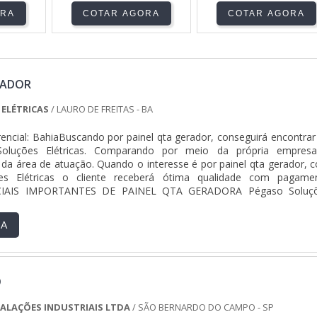
ORA
COTAR AGORA
COTAR AGORA
RADOR
 ELÉTRICAS
/ LAURO DE FREITAS - BA
encial: BahiaBuscando por painel qta gerador, conseguirá encontrar
oluções Elétricas. Comparando por meio da própria empres
 da área de atuação. Quando o interesse é por painel qta gerador, 
s Elétricas o cliente receberá ótima qualidade com pagame
ENCIAIS IMPORTANTES DE PAINEL QTA GERADORA Pégaso Soluç
eus recursos em p...
RA
O
STALAÇÕES INDUSTRIAIS LTDA
/ SÃO BERNARDO DO CAMPO - SP