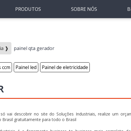
PRODUTOS
SOBRE NÓS
B
ia ❱
painel qta gerador
s ccm
Painel led
Painel de eletricidade
R
só vai descobrir no site do Soluções Industriais, realize um orç
rasil gratuitamente para todo o Brasil