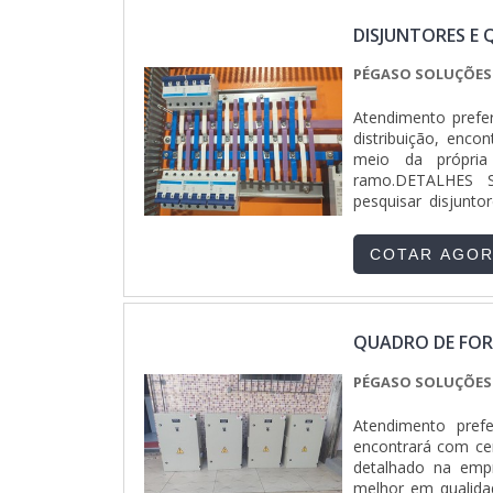
DISJUNTORES E 
PÉGASO SOLUÇÕES 
Atendimento prefer
distribuição, enc
meio da própri
ramo.DETALHES 
pesquisar disjunto
descobre a Pégaso
montado e quadro g
COTAR AGO
garantir a qualida
quadros de distrib
serviços com ótim
grande valia para 
QUADRO DE FOR
produto deve semp
de cuidado ajuda 
PÉGASO SOLUÇÕES 
prejuízos com sub
adequadamente. A
Atendimento pref
motivos para a Pé
encontrará com ce
uma empresa que en
detalhado na emp
Equipe multidiscip
melhor em qualid