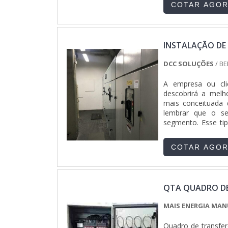
COTAR AGO
INSTALAÇÃO DE
DCC SOLUÇÕES
/ BE
A empresa ou cli
descobrirá a melh
mais conceituada 
lembrar que o se
segmento. Esse tip
além de evitar pre
poupar gastos d
COTAR AGO
COMANDOQuem proc
consegue encont
instrumentos de 
qualidade final pa
QTA QUADRO DE
painel de comando
ótima qualidade e
MAIS ENERGIA MA
prejuízo futuros 
conhecimento e a
Quadro de transfe