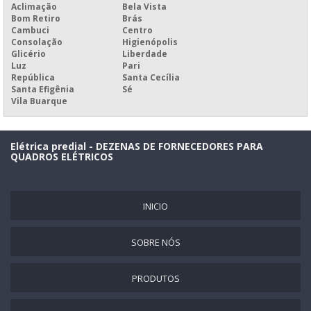
Aclimação
Bela Vista
PAINEL DE CONTROLE EMPRESARIAL
Bom Retiro
Brás
Cambuci
Centro
PAINEL DE CONTROLE IHM
Consolação
Higienópolis
PAINEL DE CONTROLE PARA EXTINÇÃO
Glicério
Liberdade
Luz
Pari
PAINEL DE CONTROLE PARA INDÚSTRIA
República
Santa Cecília
Santa Efigênia
Sé
PAINEL DE CONTROLE PLC
Vila Buarque
PAINEL DE DIAS SEM ACIDENTES
PAINEL DE DISTRIBUIÇÃO ELÉTRICA
Elétrica predial - DEZENAS DE FORNECEDORES PARA
QUADROS ELÉTRICOS
PAINEL DE DISTRIBUIÇÃO ELÉTRICA INDUSTRIAL
PAINEL DE ELETRICIDADE
INICIO
PAINEL DE ENERGIA ELÉTRICA
PAINEL DE FORÇA
SOBRE NÓS
PAINEL DE IHM
PAINEL DE LED
PRODUTOS
PAINEL DE MENSAGEM LED LUMINOSO