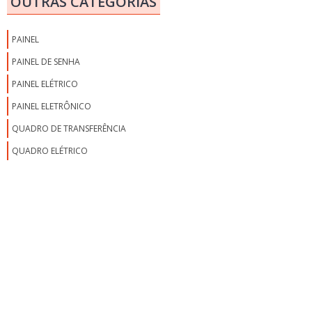
OUTRAS CATEGORIAS
MONTAGEM PAINEL DE COMANDO INDUSTRIAL
PAINÉIS ACÚSTICOS INDUSTRIAIS
PAINEL
PAINÉIS COM INVERSOR
PAINEL DE SENHA
PAINÉIS E UNIDADES HIDRÁULICAS
PAINEL ELÉTRICO
PAINÉIS INVERSORES
PAINEL ELETRÔNICO
PAINEL ACÚSTICO PREÇO
QUADRO DE TRANSFERÊNCIA
PAINEL AUTOMAÇÃO
QUADRO ELÉTRICO
PAINEL AUTOMÁTICO QTA
PAINEL BARREIRA ACÚSTICA
PAINEL CANALETADO PREÇO
PAINEL CLP
PAINEL COMANDO
PAINEL CONTADOR DE DIAS
PAINEL CRONÔMETRO COM ALARME