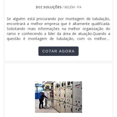
DCC SOLUÇÕES
/ BELÉM - PA
Se alguém está procurando por montagem de tubulação,
encontrará a melhor empresa que é altamente qualificada.
Solicitando mais informações na melhor organização do
ramo e conhecendo a líder da área de atuação.Quando a
questão é montagem de tubulação, com os melhores
profissionais da DCC Soluções poderá contar com precisão
e com comprometimento com os resultados dos
COTAR AGORA
clientes.MAIS INFORMAÇÕES RELEVANTES SOBRE
MONTAGEM DE TUBULAÇÃOHá muitas maneiras eficientes
de demonstrar competência e excelência em sua área de
atuação. A DCC Soluções centraliza sua estratégia em criar
uma estrutura com: Tecnologia de ponta; Escritório de alta
qualidade onde são realizadas as atividades; Ampla
experiência industrial nacional e internacional. Tudo isso para
oferecer montagem tubulação com ótima qualidade. Sem
trocar o foco sobre montagem de tubulação, deve-se
descartar empresas que não tenham produtos e serviços
com ótima qualidade e proteção, características simples,
mas que mostram o comprometimento da empresa com
seus clientes.É por essa razão que a DCC Soluções é