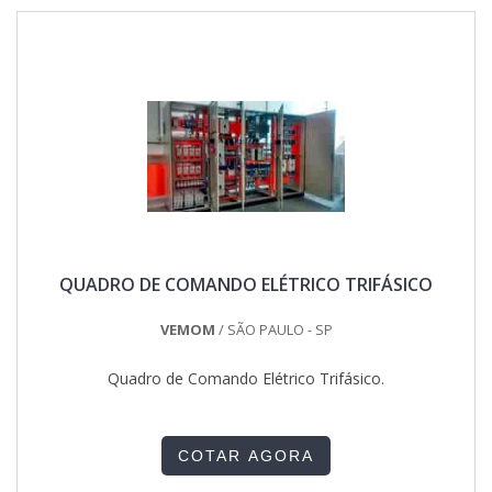
itens oferecidos, como painel de comando elétrico e quadro
elétrico industrial.Isso se deve ao fato de ser uma empresa
altamente qualificada e comprometida com seus serviços,
padrões possíveis por contar com escritório de alta
qualidade onde são realizadas as atividades e departamento
técnico de engenharia e projetos com capacidade para
atender diversos tipos de serviços.Todos esses fatores,
agregados a uma equipe multidisciplinar de consultores
associados e profissionais qualificados, comprovam sua
essência de trazer o melhor para todos os clientes....
QUADRO DE COMANDO ELÉTRICO TRIFÁSICO
VEMOM
/ SÃO PAULO - SP
Quadro de Comando Elétrico Trifásico.
COTAR AGORA