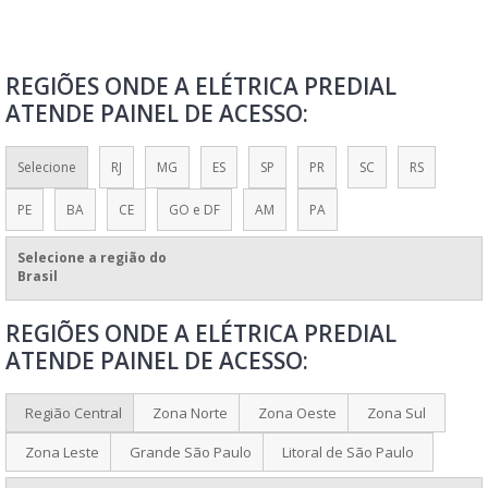
PAINEL DE ACESSO
PAINEL DE AUTOMAÇÃO
REGIÕES ONDE A ELÉTRICA PREDIAL
PAINEL DE AUTOMAÇÃO DE IRRIGAÇÃO
ATENDE PAINEL DE ACESSO:
PAINEL DE AUTOMAÇÃO INDUSTRIAL
PAINEL DE AUTOMAÇÃO PARA GERADOR
Selecione
RJ
MG
ES
SP
PR
SC
RS
PAINEL DE AUTOMAÇÃO PARA IRRIGAÇÃO
PE
BA
CE
GO e DF
AM
PA
PAINEL DE BAIXA TENSÃO
PAINEL DE CHAMADA
Selecione a região do
Brasil
PAINEL DE COMANDO
REGIÕES ONDE A ELÉTRICA PREDIAL
PAINEL DE COMANDO PARA ELEVADORES
ATENDE PAINEL DE ACESSO:
PAINEL DE COMANDO PARA MOTORES
PAINEL DE CONFIGURAÇÃO
Região Central
Zona Norte
Zona Oeste
Zona Sul
PAINEL DE CONTROLE
Zona Leste
Grande São Paulo
Litoral de São Paulo
PAINEL DE CONTROLE DE PINTURA