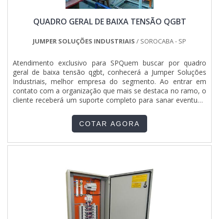
QUADRO GERAL DE BAIXA TENSÃO QGBT
JUMPER SOLUÇÕES INDUSTRIAIS
/ SOROCABA - SP
Atendimento exclusivo para SPQuem buscar por quadro
geral de baixa tensão qgbt, conhecerá a Jumper Soluções
Industriais, melhor empresa do segmento. Ao entrar em
contato com a organização que mais se destaca no ramo, o
cliente receberá um suporte completo para sanar eventuais
dúvidas sobre o produto a ser adquirido.Quando o quesito é
quadro geral de baixa tensão qgbt, com a Jumper Soluções
COTAR AGORA
Industriais o cliente obterá assertividade e diversas opções
de pagamento disponíveis.DIFERENCIAIS IMPORTANTES DE
QUADRO GERAL DE BAIXA TENSÃO QGBTA Jumper
Soluções Industriais objetiva seus recursos em proporcionar
para os parceiros uma estrutura com escritório de alta
qualidade onde são realizadas as atividades e equipamentos
de última geração, tudo isso para oferecer quadro geral de
baixa tensão qgbt com precisão.Há muitas maneiras
eficientes de uma companhia demonstrar competência,
excelência e destaque em sua área de atuação. A Jumper