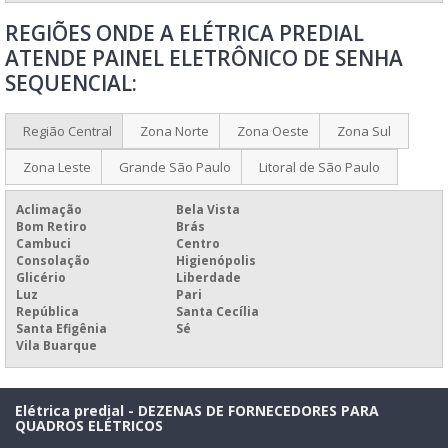
REGIÕES ONDE A ELÉTRICA PREDIAL
ATENDE PAINEL ELETRÔNICO DE SENHA
SEQUENCIAL:
Região Central
Zona Norte
Zona Oeste
Zona Sul
Zona Leste
Grande São Paulo
Litoral de São Paulo
Aclimação
Bela Vista
Bom Retiro
Brás
Cambuci
Centro
Consolação
Higienópolis
Glicério
Liberdade
Luz
Pari
República
Santa Cecília
Santa Efigênia
Sé
Vila Buarque
Elétrica predial - DEZENAS DE FORNECEDORES PARA
QUADROS ELÉTRICOS