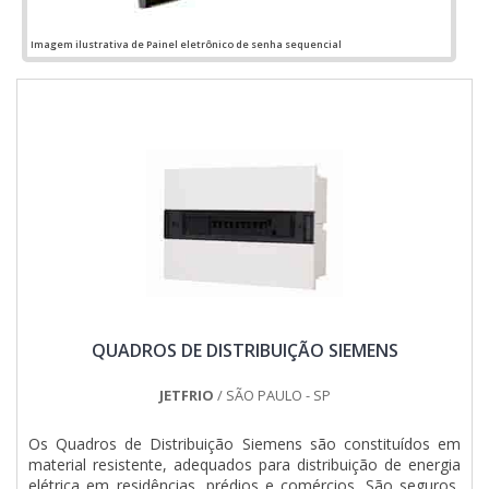
QUALIDADE NO SEGMENTOApenas na Jumper Soluções
Industriais é possível encontrar o que há de melhor em
Imagem ilustrativa de Painel eletrônico de senha sequencial
montagem de quadros elétricos. São diversas opções de
itens oferecidos, como painel de comando elétrico e quadro
elétrico industrial.Isso se deve ao fato de ser uma empresa
altamente qualificada e comprometida com seus serviços,
padrões possíveis por contar com escritório de alta
qualidade onde são realizadas as atividades e departamento
técnico de engenharia e projetos com capacidade para
atender diversos tipos de serviços.Todos esses fatores,
agregados a uma equipe multidisciplinar de consultores
associados e profissionais qualificados, comprovam sua
essência de trazer o melhor para todos os clientes....
QUADROS DE DISTRIBUIÇÃO SIEMENS
JETFRIO
/ SÃO PAULO - SP
Os Quadros de Distribuição Siemens são constituídos em
material resistente, adequados para distribuição de energia
elétrica em residências, prédios e comércios. São seguros,