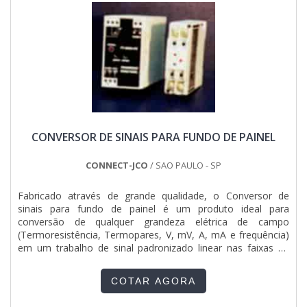
CONVERSOR DE SINAIS PARA FUNDO DE PAINEL
CONNECT-JCO
/ SAO PAULO - SP
Fabricado através de grande qualidade, o Conversor de
sinais para fundo de painel é um produto ideal para
conversão de qualquer grandeza elétrica de campo
(Termoresistência, Termopares, V, mV, A, mA e frequência)
em um trabalho de sinal padronizado linear nas faixas de
4a20mA, 0a20mA, 0a10Vcc, 0a5Vcc, 2a10Vcc ou 1a5Vcc.
Desenvolvido com alto grau de tecnologia e um processo de
COTAR AGORA
fabricação que utiliza circuitos integrados de alta precisão, o
Conve....