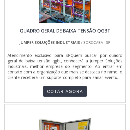
QUADRO GERAL DE BAIXA TENSÃO QGBT
JUMPER SOLUÇÕES INDUSTRIAIS
/ SOROCABA - SP
Atendimento exclusivo para SPQuem buscar por quadro
geral de baixa tensão qgbt, conhecerá a Jumper Soluções
Industriais, melhor empresa do segmento. Ao entrar em
contato com a organização que mais se destaca no ramo, o
cliente receberá um suporte completo para sanar eventuais
dúvidas sobre o produto a ser adquirido.Quando o quesito é
quadro geral de baixa tensão qgbt, com a Jumper Soluções
COTAR AGORA
Industriais o cliente obterá assertividade e diversas opções
de pagamento disponíveis.DIFERENCIAIS IMPORTANTES DE
QUADRO GERAL DE BAIXA TENSÃO QGBTA Jumper
Soluções Industriais objetiva seus recursos em proporcionar
para os parceiros uma estrutura com escritório de alta
qualidade onde são realizadas as atividades e equipamentos
de última geração, tudo isso para oferecer quadro geral de