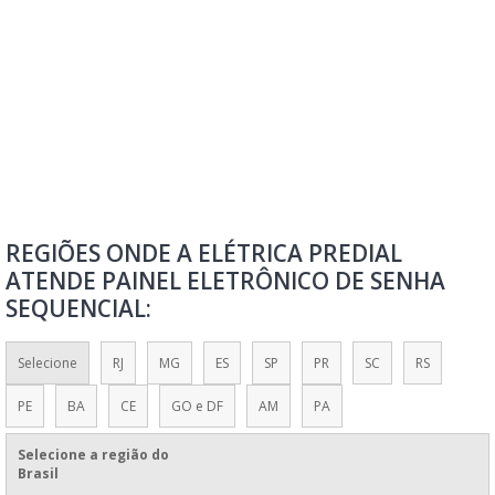
PAINEL ELETRÔNICO DE SENHA
PAINEL ELETRÔNICO DE SENHA DIGITAL
PAINEL ELETRÔNICO DE SENHA MANUAL
PAINEL ELETRÔNICO DE SENHA SEQUENCIAL
PAINEL ELETRÔNICO DE SENHAS PARA ATENDIMENTO
PAINEL ELETRÔNICO INDICADOR DE SENHA
PAINEL ELETRÔNICO PARA SENHAS
REGIÕES ONDE A ELÉTRICA PREDIAL
PAINEL ELETRÔNICO SENHA
ATENDE PAINEL ELETRÔNICO DE SENHA
PAINEL SENHA
SEQUENCIAL:
PAINEL SENHA ELETRÔNICA
QUANTO CUSTA UM PAINEL ELETRÔNICO DE SENHA
Selecione
RJ
MG
ES
SP
PR
SC
RS
PE
BA
CE
GO e DF
AM
PA
Selecione a região do
Brasil