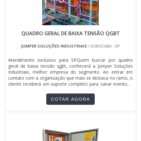
QUADRO GERAL DE BAIXA TENSÃO QGBT
JUMPER SOLUÇÕES INDUSTRIAIS
/ SOROCABA - SP
Atendimento exclusivo para SPQuem buscar por quadro
geral de baixa tensão qgbt, conhecerá a Jumper Soluções
Industriais, melhor empresa do segmento. Ao entrar em
contato com a organização que mais se destaca no ramo, o
cliente receberá um suporte completo para sanar eventuais
dúvidas sobre o produto a ser adquirido.Quando o quesito é
quadro geral de baixa tensão qgbt, com a Jumper Soluções
COTAR AGORA
Industriais o cliente obterá assertividade e diversas opções
de pagamento disponíveis.DIFERENCIAIS IMPORTANTES DE
QUADRO GERAL DE BAIXA TENSÃO QGBTA Jumper
Soluções Industriais objetiva seus recursos em proporcionar
para os parceiros uma estrutura com escritório de alta
qualidade onde são realizadas as atividades e equipamentos
de última geração, tudo isso para oferecer quadro geral de