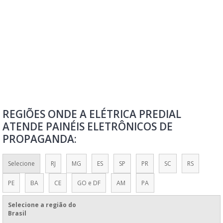
PAINEL ELETRÔNICO DE VOTAÇÃO
PAINEL ELETRÔNICO DIGITAL
PAINEL ELETRÔNICO DIGITAL LED
PAINEL ELETRÔNICO DIGITAL PARA PROPAGANDA
PAINEL ELETRÔNICO FILA
PAINEL ELETRÔNICO FILA ÚNICA
PAINEL ELETRÔNICO INDICADOR DE SATISFAÇÃO
REGIÕES ONDE A ELÉTRICA PREDIAL
PAINEL ELETRÔNICO INTELIGENTE
ATENDE PAINÉIS ELETRÔNICOS DE
PAINEL ELETRÔNICO LED
PROPAGANDA:
PAINEL ELETRÔNICO LED PARA PUBLICIDADE
PAINEL ELETRÔNICO LED PREÇO
Selecione
RJ
MG
ES
SP
PR
SC
RS
PAINEL ELETRÔNICO LETREIRO LUMINOSO LED
PE
BA
CE
GO e DF
AM
PA
PAINEL ELETRÔNICO MÓVEL DE CARRETA
Selecione a região do
PAINEL ELETRÔNICO NCM
Brasil