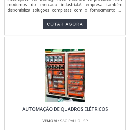
modernos do mercado industrial.A empresa também
disponibiliza soluções completas com o fornecimento de
engenharia, automação, instalação e parametrização de
inversores. Confira alguns modelos de painel elétrico
COTAR AGORA
comando: - De distribuição, que servem para distribuir e
proteger circui....
AUTOMAÇÃO DE QUADROS ELÉTRICOS
VEMOM
/ SÃO PAULO - SP