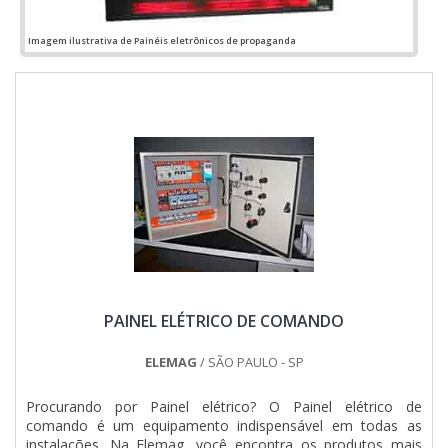
QUALIDADE NO SEGMENTOApenas na Jumper Soluções
Industriais é possível encontrar o que há de melhor em
Imagem ilustrativa de Painéis eletrônicos de propaganda
montagem de quadros elétricos. São diversas opções de
itens oferecidos, como painel de comando elétrico e quadro
elétrico industrial.Isso se deve ao fato de ser uma empresa
altamente qualificada e comprometida com seus serviços,
padrões possíveis por contar com escritório de alta
qualidade onde são realizadas as atividades e departamento
técnico de engenharia e projetos com capacidade para
atender diversos tipos de serviços.Todos esses fatores,
agregados a uma equipe multidisciplinar de consultores
associados e profissionais qualificados, comprovam sua
essência de trazer o melhor para todos os clientes....
PAINEL ELÉTRICO DE COMANDO
ELEMAG
/ SÃO PAULO - SP
Procurando por Painel elétrico? O Painel elétrico de
comando é um equipamento indispensável em todas as
instalações. Na Elemag, você encontra os produtos mais