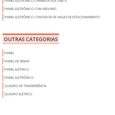
PAINEL ELETRÔNICO CHAMADA FILA ÚNICA
PAINEL ELETRÔNICO COM ARDUÍNO
PAINEL ELETRÔNICO CONTADOR DE VAGAS DE ESTACIONAMENTO
PAINEL ELETRÔNICO CRONOMETRO
PAINEL ELETRÔNICO DE CHAMADA DE FILA ÚNICA
OUTRAS CATEGORIAS
PAINEL ELETRÔNICO DE CIPA
PAINEL ELETRÔNICO DE FILA HOSPITALAR
PAINEL
PAINEL ELETRÔNICO DE LED PREÇO
PAINEL DE SENHA
PAINEL ELETRÔNICO DE LEDS
PAINEL ELÉTRICO
PAINEL ELETRÔNICO DE LEDS INFORMATIVO
PAINEL ELETRÔNICO
PAINEL ELETRÔNICO DE MENSAGENS
QUADRO DE TRANSFERÊNCIA
PAINEL ELETRÔNICO DE METAS
QUADRO ELÉTRICO
PAINEL ELETRÔNICO DE PRODUÇÃO
PAINEL ELETRÔNICO DE RODOVIA