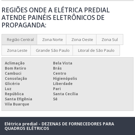
PAINEL ELETRÔNICO NUMÉRICO PARA ORIENTAÇÃO DE FILAS
REGIÕES ONDE A ELÉTRICA PREDIAL
PAINEL ELETRÔNICO PARA POSTO DE COMBUSTÍVEL
ATENDE PAINÉIS ELETRÔNICOS DE
PAINEL ELETRÔNICO PARA PROPAGANDA
PROPAGANDA:
PAINEL ELETRÔNICO PARA PROPAGANDA PREÇO
PAINEL ELETRÔNICO PARA QUEIMADOR DE PALHA
Região Central
Zona Norte
Zona Oeste
Zona Sul
PAINEL ELETRÔNICO PREÇO
Zona Leste
Grande São Paulo
Litoral de São Paulo
PAINEL MULTILINHAS ELETRÔNICO
Aclimação
Bela Vista
PLACAR ELETRÔNICO ESPORTIVO PREÇO
Bom Retiro
Brás
Cambuci
Centro
PREÇO DE PAINEL ELETRÔNICO DE MENSAGEM
Consolação
Higienópolis
Glicério
Liberdade
PAINEL ELÉTRICO INDUSTRIAL COMPLETO
Luz
Pari
República
Santa Cecília
Santa Efigênia
Sé
Vila Buarque
Elétrica predial - DEZENAS DE FORNECEDORES PARA
QUADROS ELÉTRICOS