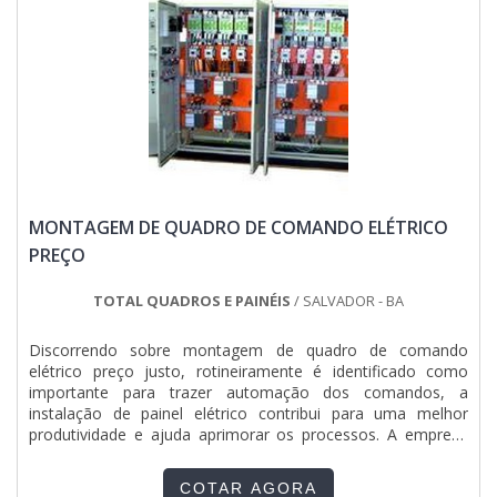
soluções para montagens eletromecânicas e instalações
elétricas. Com foco na experiência dos clientes, oferece
itens variados como qgbt elétrica e quadro elétrico industrial
com ótima qualidade e proteção.A empresa conta com um
time de profissionais qualificados para o serviço, além de
investir em equipamentos modernos, que se ajustam a
qualquer necessidade. A Jumper Soluções Industriais é uma
empresa que tem sido apontada de forma positiva no
segmento pela seriedade e qualidade que fecha o ciclo de
entrega com excelência para cada cliente....
MONTAGEM DE QUADRO DE COMANDO ELÉTRICO
PREÇO
TOTAL QUADROS E PAINÉIS
/ SALVADOR - BA
Discorrendo sobre montagem de quadro de comando
elétrico preço justo, rotineiramente é identificado como
importante para trazer automação dos comandos, a
instalação de painel elétrico contribui para uma melhor
produtividade e ajuda aprimorar os processos. A empresa
oferece:Suporte técnico de qualidade;Custo-benefício
satisfatório;Equipamento que apresenta facilidade de
COTAR AGORA