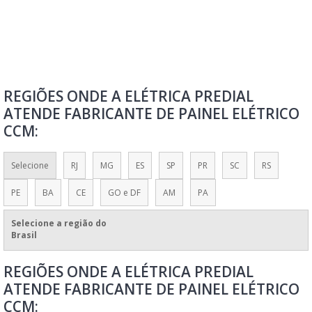
MONTADORAS DE PAINÉIS ELÉTRICOS
MONTAGEM DE PAINÉIS ELÉTRICOS
MONTAGEM DE PAINÉIS ELÉTRICOS INDUSTRIAIS
MONTAGEM DE PAINÉIS ELÉTRICOS SP
REGIÕES ONDE A ELÉTRICA PREDIAL
MONTAGEM DE PAINEL DE COMANDO ELÉTRICO
ATENDE FABRICANTE DE PAINEL ELÉTRICO
MONTAGEM DE PAINEL ELÉTRICO RESIDENCIAL
CCM:
MONTAGEM PAINEL ELÉTRICO
MONTAR PAINEL ELÉTRICO RESIDÊNCIA
Selecione
RJ
MG
ES
SP
PR
SC
RS
PAINÉIS ELÉTRICOS CONFORME NR10
PE
BA
CE
GO e DF
AM
PA
PAINÉIS ELÉTRICOS DE BAIXA E MÉDIA TENSÃO
Selecione a região do
PAINÉIS ELÉTRICOS DE BAIXA TENSÃO
Brasil
PAINEL COMANDO ELÉTRICO
REGIÕES ONDE A ELÉTRICA PREDIAL
PAINEL DE COMANDO ELÉTRICO
ATENDE FABRICANTE DE PAINEL ELÉTRICO
PAINEL DE COMANDO ELÉTRICO PARA QUEIMADORES
CCM: