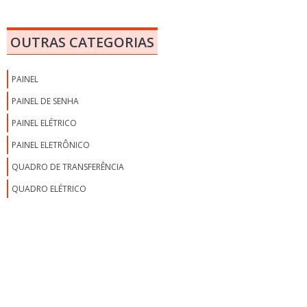
EMPRESAS DE PAINÉIS ELÉTRICOS EM SP
EMPRESAS MONTADORAS DE PAINÉIS ELÉTRICOS EM SP
OUTRAS CATEGORIAS
EMPRESAS MONTADORAS DE PAINÉIS ELÉTRICOS INDUSTRIAIS
FABRICANTE DE CONDICIONADOR DE AR PARA PAINEL ELÉTRICO
PAINEL
FABRICANTE DE PAINEL ELÉTRICO
PAINEL DE SENHA
FABRICANTES DE PAINÉIS ELÉTRICOS SP
PAINEL ELÉTRICO
FREQUENCÍMETRO PARA PAINEL ELÉTRICO
PAINEL ELETRÔNICO
GABINETE PARA PAINEL ELÉTRICO
QUADRO DE TRANSFERÊNCIA
MANUTENÇÃO DE PAINÉIS ELÉTRICOS
QUADRO ELÉTRICO
MANUTENÇÃO EM COMANDOS ELÉTRICOS
MANUTENÇÃO EM PAINEIS ELÉTRICOS
MANUTENÇÃO EM PAINÉIS ELÉTRICOS INDUSTRIAIS
MANUTENÇÃO PREVENTIVA EM PAINÉIS ELÉTRICOS
MONTADOR DE PAINÉIS ELÉTRICOS