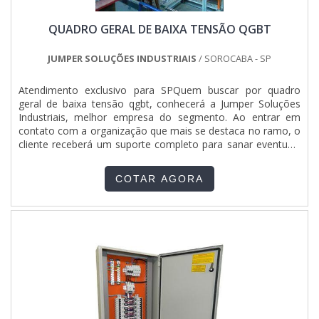
QUADRO GERAL DE BAIXA TENSÃO QGBT
JUMPER SOLUÇÕES INDUSTRIAIS
/ SOROCABA - SP
Atendimento exclusivo para SPQuem buscar por quadro
geral de baixa tensão qgbt, conhecerá a Jumper Soluções
Industriais, melhor empresa do segmento. Ao entrar em
contato com a organização que mais se destaca no ramo, o
cliente receberá um suporte completo para sanar eventuais
dúvidas sobre o produto a ser adquirido.Quando o quesito é
quadro geral de baixa tensão qgbt, com a Jumper Soluções
COTAR AGORA
Industriais o cliente obterá assertividade e diversas opções
de pagamento disponíveis.DIFERENCIAIS IMPORTANTES DE
QUADRO GERAL DE BAIXA TENSÃO QGBTA Jumper
Soluções Industriais objetiva seus recursos em proporcionar
para os parceiros uma estrutura com escritório de alta
qualidade onde são realizadas as atividades e equipamentos
de última geração, tudo isso para oferecer quadro geral de
baixa tensão qgbt com precisão.Há muitas maneiras
eficientes de uma companhia demonstrar competência,
excelência e destaque em sua área de atuação. A Jumper