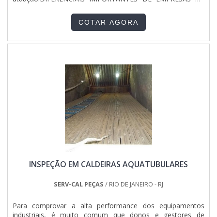
com vantagens exclusivas aos contratantes. .
INSTALAÇÕES ELÉTRICASSe alguém quer achar empresa de
instalações elétricas transparentes, descobre a DCC
COTAR AGORA
Soluções. É possível encontrar painel de força e comando e
cabos de força, oferecendo o que há de melhor no mercado
para cada cliente.Ainda tratando-se de empresas de
instalações elétricas, deve-se ter a exatidão em orçar com
empresas que prezam por produtos e serviços que tenham
ótima qualidade e proteção, detalhes que passam
despercebidos e podem gerar prejuízo futuros para os
clientes.Existem muitas formas diferentes de demonstrar
conhecimento e autoridade em sua área de atuação. Boas
razões pelas quais a DCC Soluções é a melhor opção
sempre que buscar por empresa de instalações elétricas:
Colaboradores que seguem modelos avançados de gestão e
planejamento; Profissionais que atuam a longo tempo com
tecnologia; Funcionários familiarizados com as normas e
regulamentações no Brasil; Escritório de alta qualidade onde
INSPEÇÃO EM CALDEIRAS AQUATUBULARES
são realizadas as atividades; Tecnologia de ponta;
Equipamentos de última geração. QUALIDADE
COMPROVADA NO SEGMENTOSomente na DCC Soluções é
SERV-CAL PEÇAS
/ RIO DE JANEIRO - RJ
possível encontrar o que há de melhor em empresas de
instalações elétricas. A empresa oferece opções como
Para comprovar a alta performance dos equipamentos
aterramento e SPDA e montagem de estruturas.Tudo isso
industriais, é muito comum que donos e gestores de