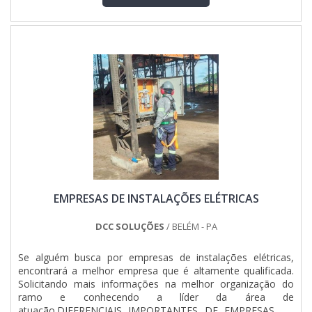
manuseio;Vantagens exclusivas aos
contratantes;Atendimento a projetos específicos.MAIS
INFORMAÇÕES RELEVANTES SOBRE O PRODUTOAlém de
possibilitar a execução de tarefas complexas ou garantir que
todos ambientes obtenham um resultado final que os
atenda de maneira eficiente e muito segura. Colocando de
forma simplista, é feita por empresas de instalações
elétricas, por meio de profissionais capacitados nesta área.É
claro que o serviço tem como diferencial do escopo,
controlar e distribuir a energia elétrica e definir o melhor
layout para o local, de maneira a instalar adequadamente os
equipamentos, maquinários, dutos, sistemas de automação
industrial.E assim faz com que haja um melhor
aproveitamento e maior rendimento do trabalho, tais
características que fazem toda diferença no resultado final.
EMPRESAS DE INSTALAÇÕES ELÉTRICAS
Tudo isso por ser uma empresa com colaboradores
treinados que alia a qualidade dos serviços prestados com o
que há de melhor em produtos de automação e distribuição
DCC SOLUÇÕES
/ BELÉM - PA
de energia.MONTAGEM DE QUADRO DE COMANDO
ELÉTRICO DE ALTA QUALIDADENa Total Quadros e Painéis
Se alguém busca por empresas de instalações elétricas,
Ltda sempre tem a solução necessária na área de
encontrará a melhor empresa que é altamente qualificada.
montagem de quadros e painéis elétricos. É possível
Solicitando mais informações na melhor organização do
encontrar itens variados com tecnologia de ponta como
ramo e conhecendo a líder da área de
montagem de quadro de comando elétrico preço acessível
atuação.DIFERENCIAIS IMPORTANTES DE EMPRESAS DE