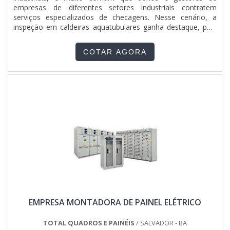
por ser transparente e segura, conquistas adquiridas porque
empresas de diferentes setores industriais contratem
investiu em uma estrutura que hoje conta com escritório de
serviços especializados de checagens. Nesse cenário, a
alta qualidade onde são realizadas as atividades e tecnologia
inspeção em caldeiras aquatubulares ganha destaque, pois
de ponta. Esses fatores, somados a um time com
garante diversas vantagens para os contratantes. DETALHES
colaboradores que seguem modelos avançados de gestão e
VALIOSOS SOBRE A CONTRATAÇÃOPodendo ser
planejamento e profissionais que atuam a longo tempo com
COTAR AGORA
encontradas nos modelos tubos retos, tubos curvos, de
tecnologia, garantem o sucesso de cada cliente de ponta a
circulação positiva e compactas, as caldeiras aquatubulares
ponta..
são equipamentos de alta performance que devem ser
inspecionadas periodicamente para garantir a adequação às
normas estabelecidas pelos órgãos vigentes.No Brasil, as
regras que definem as condições básicas de funcionamento
do equipamento estão estabelecidas na norma
regulamentadora 13 (NR-13), do extinto Ministério do
Trabalho e Emprego do Brasil. Desse modo, é possível
destacar que as análises realizadas são muito versáteis,
podendo ser:Ultrassom;Líquido penetrante;Teste
hidrostático;Medição de espessura;Ensaios não
destrutivos;Entre outros. Dando destaque ao funcionamento
do modelo aquatubular, o equipamento apresenta alta
performance, em especial em sistemas que demandam
EMPRESA MONTADORA DE PAINEL ELÉTRICO
altas temperaturas e pressões. De modo breve e resumido,
o procedimento baseia-se no aquecimento da água no
interior de tubos que são envolvidos pelos gases de
TOTAL QUADROS E PAINÉIS
/ SALVADOR - BA