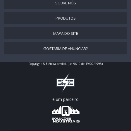
PAINEL ELÉTRICO DE INOX
SOBRE NÓS
PAINEL ELÉTRICO DE PLÁSTICO
PRODUTOS
PAINEL ELÉTRICO DE POLICARBONATO
PAINEL ELÉTRICO EM AÇO INOX
MAPA DO SITE
PAINEL ELÉTRICO EM FIBRA DE VIDRO
GOSTARIA DE ANUNCIAR?
PAINEL ELÉTRICO EM INOX
PAINEL ELÉTRICO EM PVC
Copyright © Elétrica predial. (Lei 9610 de 19/02/1998)
PAINEL ELÉTRICO ESTRELA TRIANGULO
PAINEL ELÉTRICO GRANDE
PAINEL ELÉTRICO INDUSTRIAL
PAINEL ELÉTRICO INDUSTRIAL PREÇO
é um parceiro
PAINEL ELÉTRICO INDUSTRIAL USADO
PAINEL ELÉTRICO METÁLICO
PAINEL ELÉTRICO MONOFÁSICO