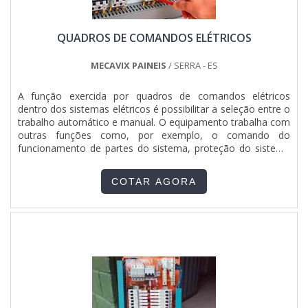
QUADROS DE COMANDOS ELÉTRICOS
MECAVIX PAINEIS
/ SERRA - ES
A função exercida por quadros de comandos elétricos
dentro dos sistemas elétricos é possibilitar a seleção entre o
trabalho automático e manual. O equipamento trabalha com
outras funções como, por exemplo, o comando do
funcionamento de partes do sistema, proteção do sistema
em casos de falta de fase, ou erros de manobra. MAIS
INFORMAÇÕES RELEVANTES SOBRE O PRODUTOOs
COTAR AGORA
quadros elétricos de comando auxiliam contra grande parte
das queimas de motores, de modo a ser um instrumento
preventivo. Os quadr.