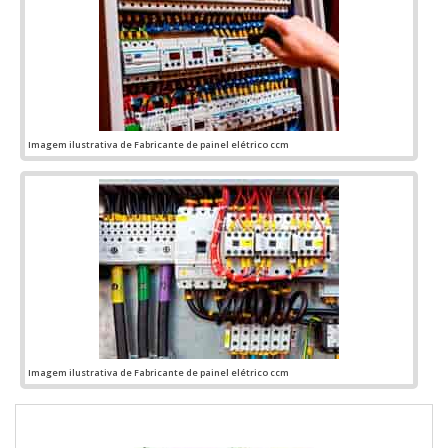
aos clientes com escritório de alta qualidade onde são
realizadas as atividades e departamento técnico de
engenharia e projetos com capacidade para atender
diversos tipos de serviços, tudo para se certificar que se
tenha montagem de quadros elétricos com barramento com
assertividade.Há muitas maneiras eficientes de uma
companhia demonstrar competência, excelência e destaque
em sua área de atuação. A Jumper Soluções Industriais se
Imagem ilustrativa de Fabricante de painel elétrico ccm
mostra referência por ter: Colaboradores eficientes;
Atendimento personalizado; Preço justo; Cursos NR10,
NR35, ASO E SEP ministrados para toda a equipe.Sem
perder o foco em montagem de quadros elétricos com
barramento, na essência da empresa, a mesma deve prezar
pelos produtos e serviços com ótima qualidade e excelente
custo-benefício, detalhes primordiais que são deixados de
lado por muitas empresas que não focam na fidelização do
cliente.Esses e outros motivos são a razão pela qual a
Jumper Soluções Industriais é uma empresa que preza pela
segurança quando tratamos do segmento de montagens
eletromecânicas e instalações elétricas. O objetivo é garantir
Imagem ilustrativa de Fabricante de painel elétrico ccm
o que existe de melhor do mercado para garantir o sucesso
dos clientes.GARANTIA E ASSERTIVIDADE NO
SEGMENTONa Jumper Soluções Industriais as melhores
opções sempre estão à disposição quando se procura