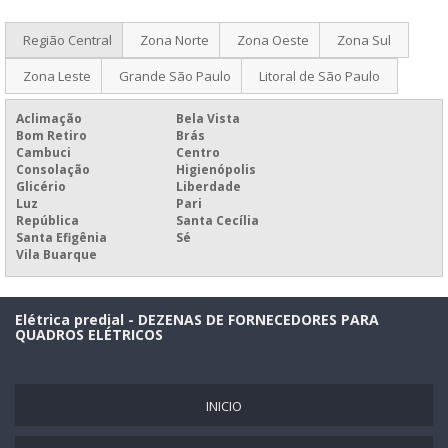
PAINEL DE COMANDO ELÉTRICO PREÇO
PAINEL DE CONTROLE ELÉTRICO
Região Central
Zona Norte
Zona Oeste
Zona Sul
PAINEL ELÉTRICO
Zona Leste
Grande São Paulo
Litoral de São Paulo
PAINEL ELÉTRICO A PROVA DE EXPLOSÃO
Aclimação
Bela Vista
PAINEL ELÉTRICO AUTOPORTANTE
Bom Retiro
Brás
Cambuci
Centro
PAINEL ELÉTRICO BIFÁSICO
Consolação
Higienópolis
Glicério
Liberdade
PAINEL ELÉTRICO CCM
Luz
Pari
República
Santa Cecília
PAINEL ELÉTRICO CLP
Santa Efigênia
Sé
Vila Buarque
PAINEL ELÉTRICO COM BARRAMENTO
PAINEL ELÉTRICO COM PORTA INTERNA
Elétrica predial - DEZENAS DE FORNECEDORES PARA
PAINEL ELÉTRICO COM TAMPA DE ACRÍLICO
QUADROS ELÉTRICOS
PAINEL ELÉTRICO DE BOMBA
PAINEL ELÉTRICO DE COMANDO
INICIO
PAINEL ELÉTRICO DE ILUMINAÇÃO