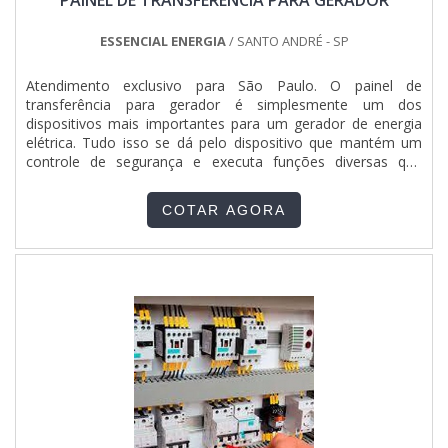
PAINEL DE TRANSFERÊNCIA PARA GERADOR
variáveis compõem vertentes que trazem grandes benefícios
para as empresas.EMPRESA MONTADORA DE PAINEL
ELÉTRICO RENOMADA NO RAMONa Total Quadros e
ESSENCIAL ENERGIA
/ SANTO ANDRÉ - SP
Painéis Ltda existe variedade e qualidade quando o assunto
for montagem de quadros e painéis elétricos. Aqui os
Atendimento exclusivo para São Paulo. O painel de
clientes encontram ítens como montadora e instalação de
transferência para gerador é simplesmente um dos
painel elétrico com atendimento a projetos específicos. Mas
dispositivos mais importantes para um gerador de energia
não é apenas isso, só aqui ainda tem montagem rápida e
elétrica. Tudo isso se dá pelo dispositivo que mantém um
montagem rápida..
controle de segurança e executa funções diversas que
asseguram o fornecimento de energia por meio do gerador.
O equipamento executa: - Comutação; - Bloqueamento do
COTAR AGORA
sinal elétrico. Veja mais sobre o painel de transferência p....