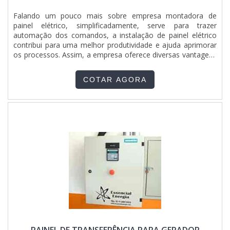
combustão.INSPEÇÃO EM CALDEIRAS AQUATUBULARES
DE REFERÊNCIAPrezando a plena satisfação dos clientes, a
Falando um pouco mais sobre empresa montadora de
Serv-Cal traz inovações e variedades em serviços de
painel elétrico, simplificadamente, serve para trazer
montagem, inspeção e manutenção de caldeiras, vasos de
automação dos comandos, a instalação de painel elétrico
pressão, painéis elétricos dentre diversos outros produtos.
contribui para uma melhor produtividade e ajuda aprimorar
Solicite um orçamento, por um dos veículos de
os processos. Assim, a empresa oferece diversas vantagens
comunicação, e saiba mais!.
para os clientes e colaboradores, entre elas:Suporte técnico
de qualidade;Custo-benefício satisfatório;Equipamento que
COTAR AGORA
apresenta facilidade de manuseio;Vantagens exclusivas aos
contratantes;Atendimento a projetos específicos.O
PRODUTO GARANTE UMA SÉRIE DE BENEFÍCIOSAlém de
possibilitar a execução de tarefas complexas ou garantir que
todos ambientes obtenham um resultado final que os
atenda de maneira eficiente e muito segura. Colocando de
forma simplista, é feita com a ajuda de profissionais da
área, assim, o serviço só será autorizado caso os
equipamentos estejam aptos á capacidade exigida pela rede
elétrica.Evidentemente , ainda referido no meio que o utiliza
como Montagem de painel elétrico industrial Bahia, tem
como característica da empregabilidade, controlar e
distribuir a energia elétrica e evitar curtos circuitos que
podem causar graves acidentes e ainda comprometer a
produção e tarefas do local, fatores que somados a outras